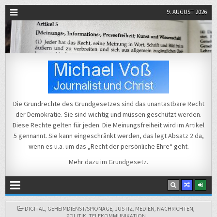
9. AUGUST 2026
Michael Voß
Journalist und Christ
Die Grundrechte des Grundgesetzes sind das unantastbare Recht
der Demokratie. Sie sind wichtig und müssen geschützt werden.
Diese Rechte gelten für jeden. Die Meinungsfreiheit wird im Artikel
5 gennannt. Sie kann eingeschränkt werden, das legt Absatz 2 da,
wenn es u.a. um das „Recht der persönliche Ehre“ geht.
Mehr dazu im
Grundgesetz
.
POSTED
DIGITAL
,
GEHEIMDIENST/SPIONAGE
,
JUSTIZ
,
MEDIEN
,
NACHRICHTEN
,
IN
POLITIK
,
TELEKOMMUNIKATION