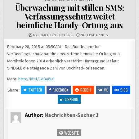
Überwachung mit stillen SMS:
Verfassungsschutz weitet
heimliche Handy-Ortung aus
NACHRICHTEN-SUCHER 1
28. FEBRUAR 2015
February 28, 2015 at 05:50AM – Das Bundesamt für
Verfassungsschutz hat die umstrittene heimliche Ortung von
Mobiltelefonen 2014 erheblich verstärkt. Hintergrund ist laut
SPIEGEL die steigende Zahl von Dschihad-Reisenden.
Mehr:
http://ift.tt/1ABa6L0
Share:
TWITTER
FACEBOOK
REDDIT
VK
DIGG
LINKEDIN
Author:
Nachrichten-Sucher 1
WEBSITE