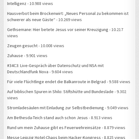
Intelligenz
- 10.988 views
Hausverbot beim Brockenwirt: „Neues Personal zu bekommen ist
schwerer als neue Gäste“
- 10.269 views
Gethsemane: Hier betete Jesus vor seiner Kreuzigung
- 10.217
views
Zeugen gesucht
- 10.008 views
Zuhause
- 9.901 views
#34C3: Live-Gespräch über Datenschutz und NSA mit
Deutschlandfunk Nova
- 9.604 views
Für viele Flüchtlinge endet die Balkanroute in Belgrad
- 9.588 views
Auf biblischen Spuren in Shilo: Stiftshütte und Bundeslade
- 9.302
views
Stromladesäulen mit Einladung zur Selbstbedienung
- 9.049 views
Am Bethesda-Teich stand auch schon Jesus
- 8.913 views
Rund um mein Zuhause gibt es Feuerwehreinsätze
- 8.879 views
Messe Leipzig Hotel-Chaos beim Hacker-Kongress
- 8.825 views