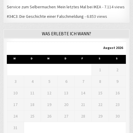
Service zum Selbermachen: Mein letztes Mal bei IKEA
- 7.114 views
#34C3: Die Geschichte einer Falschmeldung
- 6.853 views
WAS ERLEBTE ICH WANN?
August 2026
M
D
M
D
F
S
S
1
2
3
4
5
6
7
8
9
10
11
12
13
14
15
16
17
18
19
20
21
22
23
24
25
26
27
28
29
30
31