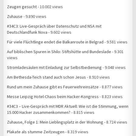
Zeugen gesucht
- 10.002 views
Zuhause
- 9.890 views
#34C3: Live-Gespräch über Datenschutz und NSA mit
Deutschlandfunk Nova
- 9.602 views
Für viele Flüchtlinge endet die Balkanroute in Belgrad
- 9.581 views
Auf biblischen Spuren in Shilo: Stiftshütte und Bundeslade
- 9.301
views
Stromladesäulen mit Einladung zur Selbstbedienung
- 9.048 views
Am Bethesda-Teich stand auch schon Jesus
- 8.910 views
Rund um mein Zuhause gibt es Feuerwehreinsätze
- 8.877 views
Messe Leipzig Hotel-Chaos beim Hacker-Kongress
- 8.823 views
#34C3 – Live-Gespräch mit MDR Aktuell: Wie ist die Stimmung, wenn
15.000 Hacker zusammenkommen?
- 8.815 views
Zuhause, Folge 1: Mein Lieblingsplatz in der Wohnung
- 8.724 views
Plakate als stumme Zeitzeugen
- 8.319 views