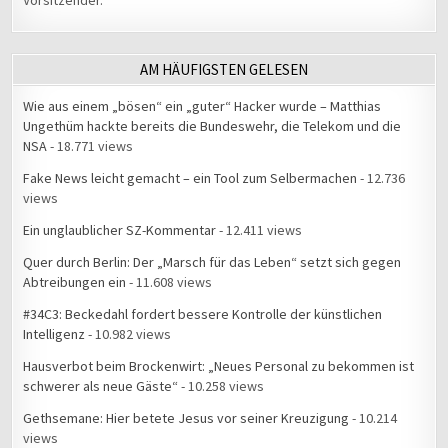
Vorsitzender.
AM HÄUFIGSTEN GELESEN
Wie aus einem „bösen“ ein „guter“ Hacker wurde – Matthias
Ungethüm hackte bereits die Bundeswehr, die Telekom und die
NSA
- 18.771 views
Fake News leicht gemacht – ein Tool zum Selbermachen
- 12.736
views
Ein unglaublicher SZ-Kommentar
- 12.411 views
Quer durch Berlin: Der „Marsch für das Leben“ setzt sich gegen
Abtreibungen ein
- 11.608 views
#34C3: Beckedahl fordert bessere Kontrolle der künstlichen
Intelligenz
- 10.982 views
Hausverbot beim Brockenwirt: „Neues Personal zu bekommen ist
schwerer als neue Gäste“
- 10.258 views
Gethsemane: Hier betete Jesus vor seiner Kreuzigung
- 10.214
views