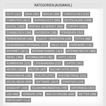
KATEGORIEN (AUSWAHL)
AUTO
(221)
BAHN
(455)
BERLIN
(280)
CHRISTLICHES
(532)
COMPUTER
(2017)
DATENSCHUTZ
(805)
DEUTSCHLAND
(1899)
DIGITAL
(3418)
DIGITALE SICHERHEIT
(845)
EUROPA
(1650)
EVANGELISCH
(244)
FACEBOOK
(245)
FERNSEHEN
(253)
FERNVERKEHR
(242)
FLUCHT / MIGRATION
(239)
FOTOS
(380)
GEHEIMDIENST/SPIONAGE
(227)
HALLE
(317)
HARDWARE
(721)
INTERNET
(2671)
INTERNETHANDEL
(413)
INTERNETRECHT
(483)
ISRAEL
(286)
JOURNALISMUS
(461)
JUSTIZ
(1012)
KOMMENTAR
(313)
LATEINAMERIKA
(523)
LEIPZIG
(397)
MEDIEN
(3203)
MILITÄR
(367)
NACHRICHTEN
(5952)
NAHVERKEHR
(245)
POLITIK
(2797)
RADIOBEITRÄGE
(515)
SOCIAL MEDIA
(809)
SOFTWARE
(1813)
SONSTIGES
(219)
STANDORT
(250)
TELEKOMMUNIKATION
(709)
UNTERWEGS
(367)
USA
(442)
VERKEHR
(378)
WAS ICH ERLEBE
(668)
WETTER
(288)
WIRTSCHAFT
(713)