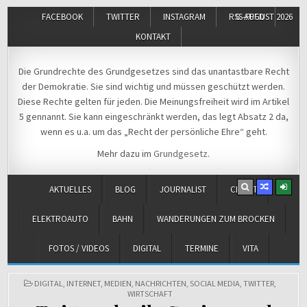
FACEBOOK
TWITTER
INSTAGRAM
RSS-FEED
8. AUGUST 2026
KONTAKT
Michael Voß
Journalist und Christ
Die Grundrechte des Grundgesetzes sind das unantastbare Recht
der Demokratie. Sie sind wichtig und müssen geschützt werden.
Diese Rechte gelten für jeden. Die Meinungsfreiheit wird im Artikel
5 gennannt. Sie kann eingeschränkt werden, das legt Absatz 2 da,
wenn es u.a. um das „Recht der persönliche Ehre“ geht.
Mehr dazu im
Grundgesetz
.
AKTUELLES
BLOG
JOURNALIST
CHRIST
ELEKTROAUTO
BAHN
WANDERUNGEN ZUM BROCKEN
FOTOS / VIDEOS
DIGITAL
TERMINE
VITA
POSTED
DIGITAL
,
INTERNET
,
MEDIEN
,
NACHRICHTEN
,
SOCIAL MEDIA
,
TWITTER
,
IN
WIRTSCHAFT