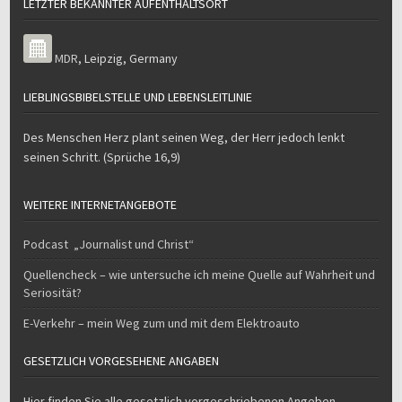
LETZTER BEKANNTER AUFENTHALTSORT
MDR
,
Leipzig
,
Germany
LIEBLINGSBIBELSTELLE UND LEBENSLEITLINIE
Des Menschen Herz plant seinen Weg, der Herr jedoch lenkt
seinen Schritt. (Sprüche 16,9)
WEITERE INTERNETANGEBOTE
Podcast „Journalist und Christ“
Quellencheck – wie untersuche ich meine Quelle auf Wahrheit und
Seriosität?
E-Verkehr – mein Weg zum und mit dem Elektroauto
GESETZLICH VORGESEHENE ANGABEN
Hier finden Sie alle gesetzlich vorgeschriebenen Angeben.