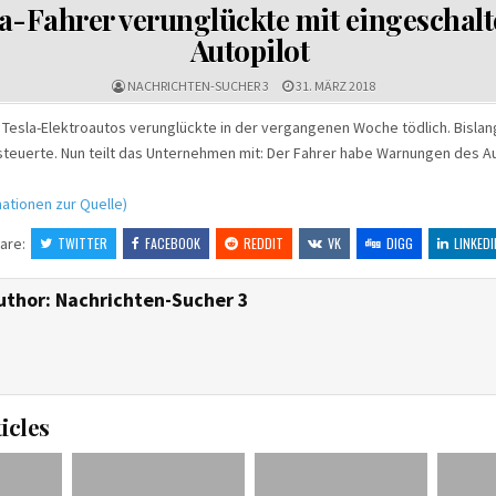
IN
a-Fahrer verunglückte mit eingeschal
Autopilot
NACHRICHTEN-SUCHER 3
31. MÄRZ 2018
 Tesla-Elektroautos verunglückte in der vergangenen Woche tödlich. Bislang 
teuerte. Nun teilt das Unternehmen mit: Der Fahrer habe Warnungen des A
ationen zur Quelle)
are:
TWITTER
FACEBOOK
REDDIT
VK
DIGG
LINKEDI
uthor:
Nachrichten-Sucher 3
icles