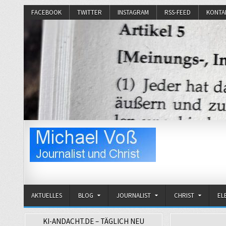
FACEBOOK
TWITTER
INSTAGRAM
RSS-FEED
KONTA
Michael Voß
Journalist und Christ
AKTUELLES
BLOG
JOURNALIST
CHRIST
EL
KI-ANDACHT.DE – TÄGLICH NEU