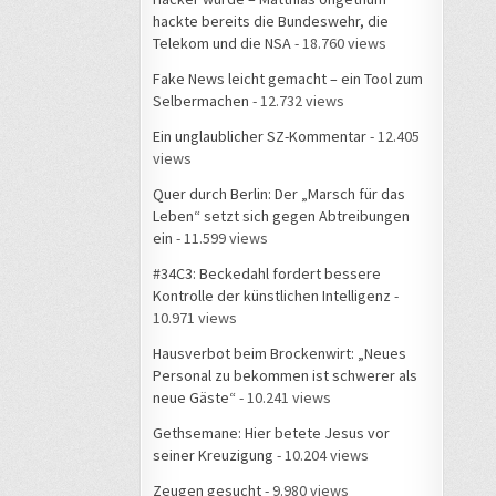
hackte bereits die Bundeswehr, die
Telekom und die NSA
- 18.760 views
Fake News leicht gemacht – ein Tool zum
Selbermachen
- 12.732 views
Ein unglaublicher SZ-Kommentar
- 12.405
views
Quer durch Berlin: Der „Marsch für das
Leben“ setzt sich gegen Abtreibungen
ein
- 11.599 views
#34C3: Beckedahl fordert bessere
Kontrolle der künstlichen Intelligenz
-
10.971 views
Hausverbot beim Brockenwirt: „Neues
Personal zu bekommen ist schwerer als
neue Gäste“
- 10.241 views
Gethsemane: Hier betete Jesus vor
seiner Kreuzigung
- 10.204 views
Zeugen gesucht
- 9.980 views