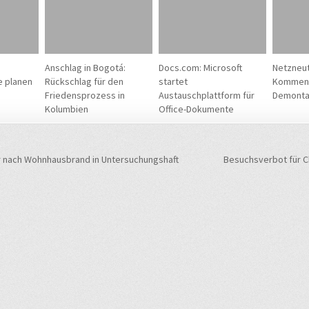
Anschlag in Bogotá:
Docs.com: Microsoft
Netzneutr
e planen
Rückschlag für den
startet
Kommenta
Friedensprozess in
Austauschplattform für
Demont
Kolumbien
Office-Dokumente
navigation
 nach Wohnhausbrand in Untersuchungshaft
Besuchsverbot für C