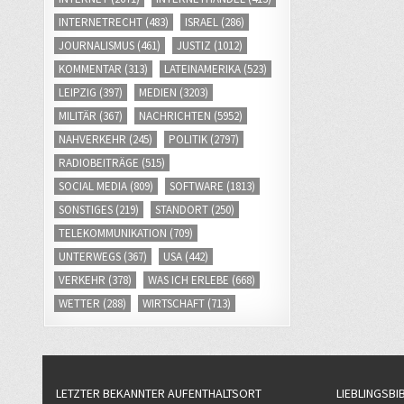
INTERNETRECHT
(483)
ISRAEL
(286)
JOURNALISMUS
(461)
JUSTIZ
(1012)
KOMMENTAR
(313)
LATEINAMERIKA
(523)
LEIPZIG
(397)
MEDIEN
(3203)
MILITÄR
(367)
NACHRICHTEN
(5952)
NAHVERKEHR
(245)
POLITIK
(2797)
RADIOBEITRÄGE
(515)
SOCIAL MEDIA
(809)
SOFTWARE
(1813)
SONSTIGES
(219)
STANDORT
(250)
TELEKOMMUNIKATION
(709)
UNTERWEGS
(367)
USA
(442)
VERKEHR
(378)
WAS ICH ERLEBE
(668)
WETTER
(288)
WIRTSCHAFT
(713)
LETZTER BEKANNTER AUFENTHALTSORT
LIEBLINGSBI