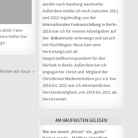
wieder nach Hamburg wechselte.
Außerdem melde ich mich zwischen 2012
und 2022 regelmäßig von der
Internationalen Funkausstellung
in Berlin.
alität: Fake-
2016 war ich für meinen Arbeitgeber auf
re halfen bei
der
Balkanroute
unterwegs und sprach
age
mit Flüchtlingen. Hinzu kam eine
Vertretungszeit als
Hauptstadtkorrespondent für den
Hörfunk in Berlin. Außerdem bin ich
hristen aus Gaza →
engagierter Christ und Mitglied der
Christlichen Medieninitiative pro e.V. Von
2016 bis 2021 war ich ehrenamtliches
Vorstandsmitglied, von 2018 bis 2021 als
Vorsitzender.
AM HÄUFIGSTEN GELESEN
Wie aus einem „bösen“ ein „guter“
Hacker wurde – Matthias Ungethüm