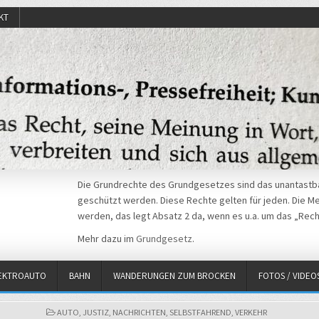
KT
Die Grundrechte des Grundgesetzes sind das unantastba
geschützt werden. Diese Rechte gelten für jeden. Die Mei
werden, das legt Absatz 2 da, wenn es u.a. um das „Rech
Mehr dazu im
Grundgesetz
.
EKTROAUTO
BAHN
WANDERUNGEN ZUM BROCKEN
FOTOS / VIDEO
POSTED
AUTO
,
JUSTIZ
,
NACHRICHTEN
,
SELBSTFAHREND
,
VERKEHR