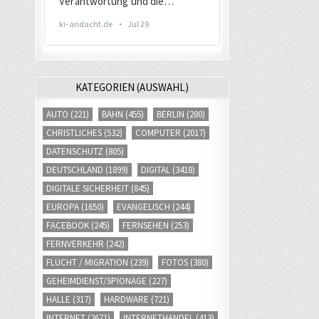
KATEGORIEN (AUSWAHL)
AUTO
(221)
BAHN
(455)
BERLIN
(280)
CHRISTLICHES
(532)
COMPUTER
(2017)
DATENSCHUTZ
(805)
DEUTSCHLAND
(1899)
DIGITAL
(3418)
DIGITALE SICHERHEIT
(845)
EUROPA
(1650)
EVANGELISCH
(244)
FACEBOOK
(245)
FERNSEHEN
(253)
FERNVERKEHR
(242)
FLUCHT / MIGRATION
(239)
FOTOS
(380)
GEHEIMDIENST/SPIONAGE
(227)
HALLE
(317)
HARDWARE
(721)
INTERNET
(2671)
INTERNETHANDEL
(413)