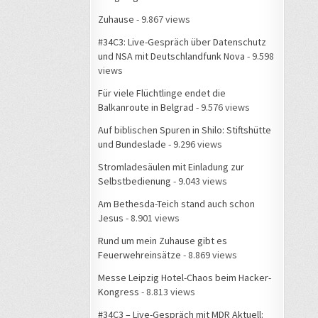
Zuhause
- 9.867 views
#34C3: Live-Gespräch über Datenschutz
und NSA mit Deutschlandfunk Nova
- 9.598
views
Für viele Flüchtlinge endet die
Balkanroute in Belgrad
- 9.576 views
Auf biblischen Spuren in Shilo: Stiftshütte
und Bundeslade
- 9.296 views
Stromladesäulen mit Einladung zur
Selbstbedienung
- 9.043 views
Am Bethesda-Teich stand auch schon
Jesus
- 8.901 views
Rund um mein Zuhause gibt es
Feuerwehreinsätze
- 8.869 views
Messe Leipzig Hotel-Chaos beim Hacker-
Kongress
- 8.813 views
#34C3 – Live-Gespräch mit MDR Aktuell: