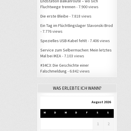
Endstation Balkanroute – wo sich
Fluchtwege trennen
- 7.900 views
Die erste Bleibe
- 7.818 views
Ein Tag im Flüchtlingslager Slavonski Brod
- 7.776 views
Spezielles USB-Kabel fehlt
- 7.406 views
Service zum Selbermachen: Mein letztes
Mal bei IKEA
- 7.103 views
#34C3: Die Geschichte einer
Falschmeldung
- 6.842 views
WAS ERLEBTE ICH WANN?
August 2026
M
D
M
D
F
S
S
1
2