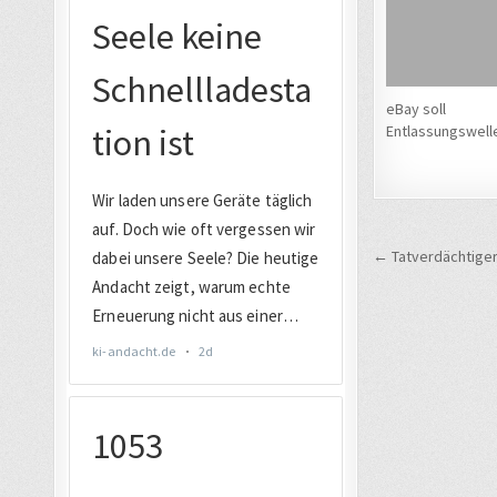
eBay soll
Entlassungswell
Beitrags
← Tatverdächtiger