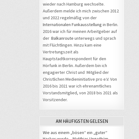
wieder nach Hamburg wechselte.
Außerdem melde ich mich zwischen 2012
und 2022 regelmäßig von der
Internationalen Funkausstellung
in Berlin.
2016 war ich für meinen Arbeitgeber auf
der
Balkanroute
unterwegs und sprach
mit Flüchtlingen. Hinzu kam eine
Vertretungszeit als
Hauptstadtkorrespondent für den
Hörfunk in Berlin. Außerdem bin ich
engagierter Christ und Mitglied der
Christlichen Medieninitiative pro e.V. Von
2016 bis 2021 war ich ehrenamtliches
Vorstandsmitglied, von 2018 bis 2021 als
Vorsitzender.
AM HÄUFIGSTEN GELESEN
Wie aus einem „bösen“ ein „guter“
Hacker wurde – Matthias Ungethüm