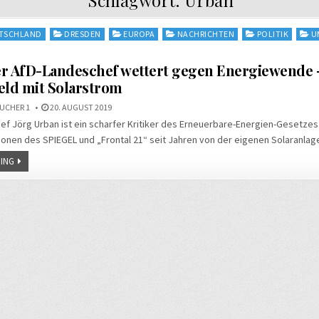
TSCHLAND
DRESDEN
EUROPA
NACHRICHTEN
POLITIK
U
er AfD-Landeschef wettert gegen Energiewende 
eld mit Solarstrom
UCHER 1
20. AUGUST 2019
f Jörg Urban ist ein scharfer Kritiker des Erneuerbare-Energien-Gesetzes. 
ionen des SPIEGEL und „Frontal 21“ seit Jahren von der eigenen Solaranlag
ING