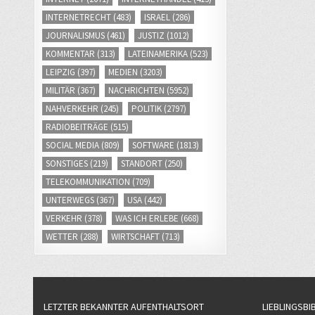
INTERNETRECHT
(483)
ISRAEL
(286)
JOURNALISMUS
(461)
JUSTIZ
(1012)
KOMMENTAR
(313)
LATEINAMERIKA
(523)
LEIPZIG
(397)
MEDIEN
(3203)
MILITÄR
(367)
NACHRICHTEN
(5952)
NAHVERKEHR
(245)
POLITIK
(2797)
RADIOBEITRÄGE
(515)
SOCIAL MEDIA
(809)
SOFTWARE
(1813)
SONSTIGES
(219)
STANDORT
(250)
TELEKOMMUNIKATION
(709)
UNTERWEGS
(367)
USA
(442)
VERKEHR
(378)
WAS ICH ERLEBE
(668)
WETTER
(288)
WIRTSCHAFT
(713)
LETZTER BEKANNTER AUFENTHALTSORT
LIEBLINGSBI