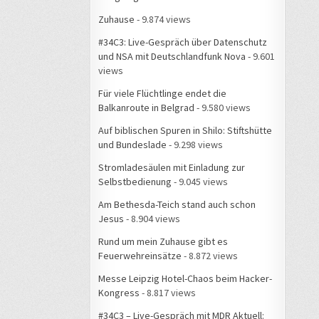
Zuhause
- 9.874 views
#34C3: Live-Gespräch über Datenschutz
und NSA mit Deutschlandfunk Nova
- 9.601
views
Für viele Flüchtlinge endet die
Balkanroute in Belgrad
- 9.580 views
Auf biblischen Spuren in Shilo: Stiftshütte
und Bundeslade
- 9.298 views
Stromladesäulen mit Einladung zur
Selbstbedienung
- 9.045 views
Am Bethesda-Teich stand auch schon
Jesus
- 8.904 views
Rund um mein Zuhause gibt es
Feuerwehreinsätze
- 8.872 views
Messe Leipzig Hotel-Chaos beim Hacker-
Kongress
- 8.817 views
#34C3 – Live-Gespräch mit MDR Aktuell: