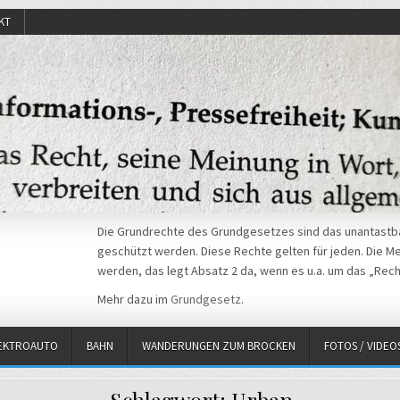
KT
Die Grundrechte des Grundgesetzes sind das unantastba
geschützt werden. Diese Rechte gelten für jeden. Die Mei
werden, das legt Absatz 2 da, wenn es u.a. um das „Rech
Mehr dazu im
Grundgesetz
.
EKTROAUTO
BAHN
WANDERUNGEN ZUM BROCKEN
FOTOS / VIDEO
Schlagwort:
Urban