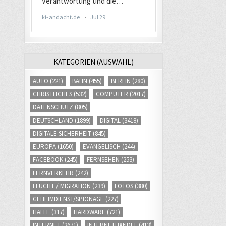
KATEGORIEN (AUSWAHL)
AUTO
(221)
BAHN
(455)
BERLIN
(280)
CHRISTLICHES
(532)
COMPUTER
(2017)
DATENSCHUTZ
(805)
DEUTSCHLAND
(1899)
DIGITAL
(3418)
DIGITALE SICHERHEIT
(845)
EUROPA
(1650)
EVANGELISCH
(244)
FACEBOOK
(245)
FERNSEHEN
(253)
FERNVERKEHR
(242)
FLUCHT / MIGRATION
(239)
FOTOS
(380)
GEHEIMDIENST/SPIONAGE
(227)
HALLE
(317)
HARDWARE
(721)
INTERNET
(2671)
INTERNETHANDEL
(413)