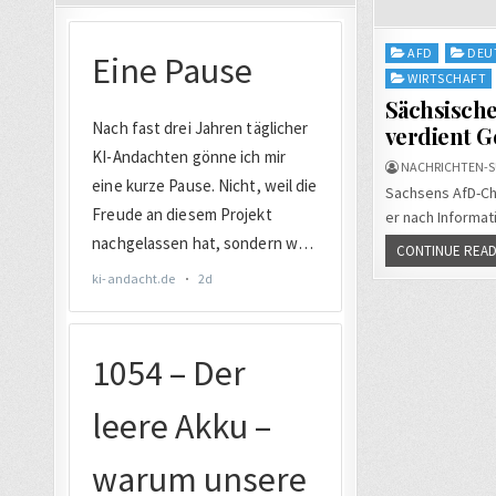
Posted
AFD
DEU
in
WIRTSCHAFT
Sächsisch
verdient G
NACHRICHTEN-S
Sachsens AfD-Che
er nach Informat
CONTINUE READ