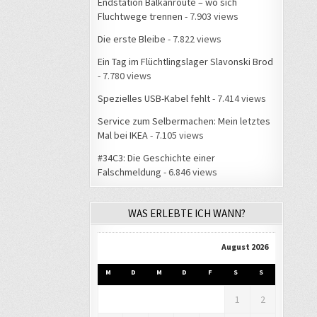
Endstation Balkanroute – wo sich
Fluchtwege trennen
- 7.903 views
Die erste Bleibe
- 7.822 views
Ein Tag im Flüchtlingslager Slavonski Brod
- 7.780 views
Spezielles USB-Kabel fehlt
- 7.414 views
Service zum Selbermachen: Mein letztes
Mal bei IKEA
- 7.105 views
#34C3: Die Geschichte einer
Falschmeldung
- 6.846 views
WAS ERLEBTE ICH WANN?
August 2026
M
D
M
D
F
S
S
1
2