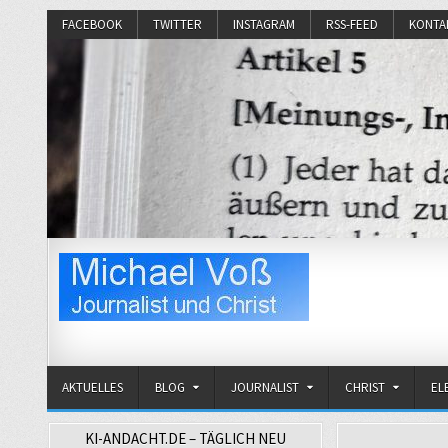
FACEBOOK
TWITTER
INSTAGRAM
RSS-FEED
KONTA
Michael Voß
Journalist und Christ
AKTUELLES
BLOG
JOURNALIST
CHRIST
EL
KI-ANDACHT.DE – TÄGLICH NEU