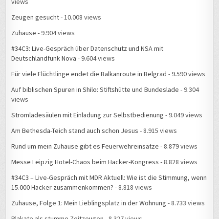
views
Zeugen gesucht
- 10.008 views
Zuhause
- 9.904 views
#34C3: Live-Gespräch über Datenschutz und NSA mit
Deutschlandfunk Nova
- 9.604 views
Für viele Flüchtlinge endet die Balkanroute in Belgrad
- 9.590 views
Auf biblischen Spuren in Shilo: Stiftshütte und Bundeslade
- 9.304
views
Stromladesäulen mit Einladung zur Selbstbedienung
- 9.049 views
Am Bethesda-Teich stand auch schon Jesus
- 8.915 views
Rund um mein Zuhause gibt es Feuerwehreinsätze
- 8.879 views
Messe Leipzig Hotel-Chaos beim Hacker-Kongress
- 8.828 views
#34C3 – Live-Gespräch mit MDR Aktuell: Wie ist die Stimmung, wenn
15.000 Hacker zusammenkommen?
- 8.818 views
Zuhause, Folge 1: Mein Lieblingsplatz in der Wohnung
- 8.733 views
Plakate als stumme Zeitzeugen
- 8.327 views