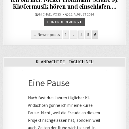
Klaviermusik hören und einschlafen….
MICHAEL VOSS
15. AUGUST 2014
CONTINUE READING
Seitennummerierung
← Newer posts
1
…
4
5
6
der
Beiträge
KI-ANDACHT.DE – TÄGLICH NEU