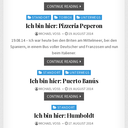
CONTINUE READING
Posted
STANDORT
TORROX
UNTERWEGS
in
Ich bin hier: Pizzeria Peperon
MICHAEL VOSS
19. AUGUST 2014
19.08.14 – Ich war heute bei den Briten am Mittelmeer, bei den
Spaniern, in einem Bus voller Deutscher und Franzosen und nun
beim Italiener.
CONTINUE READING
Posted
STANDORT
UNTERWEGS
in
Ich bin hier: Puerto Banús
MICHAEL VOSS
19. AUGUST 2014
CONTINUE READING
Posted
STANDORT
in
Ich bin hier: Humboldt
MICHAEL VOSS
17. AUGUST 2014