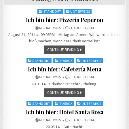
Posted
STANDORT
UNTERWEGS
in
Ich bin hier: Pizzeria Peperon
MICHAEL VOSS
21. AUGUST 2014
August 21, 2014 at 09:06PM – Mittag am Abend. Wie werde ich das
bloß machen, wenn der Urlaub vorbei ist?
CONTINUE READING
Posted
STANDORT
TORROX
UNTERWEGS
in
Ich bin hier: Cafetería Mena
MICHAEL VOSS
20. AUGUST 2014
20.08.14 – Urlauben ist echte Erholung.
CONTINUE READING
Posted
STANDORT
TORROX
UNTERWEGS
in
Ich bin hier: Hotel Santa Rosa
MICHAEL VOSS
20. AUGUST 2014
20.08.14 – Gute Nacht!