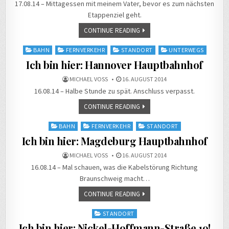
17.08.14 – Mittagessen mit meinem Vater, bevor es zum nächsten
Etappenziel geht.
CONTINUE READING
Posted
BAHN
FERNVERKEHR
STANDORT
UNTERWEGS
in
Ich bin hier: Hannover Hauptbahnhof
MICHAEL VOSS
16. AUGUST 2014
16.08.14 – Halbe Stunde zu spät. Anschluss verpasst.
CONTINUE READING
Posted
BAHN
FERNVERKEHR
STANDORT
in
Ich bin hier: Magdeburg Hauptbahnhof
MICHAEL VOSS
16. AUGUST 2014
16.08.14 – Mal schauen, was die Kabelstörung Richtung
Braunschweig macht…
CONTINUE READING
Posted
STANDORT
in
Ich bin hier: Nickel-Hoffmann-Straße 19!