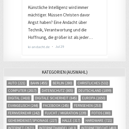
KATEGORIEN (AUSWAHL)
AUTO
(221)
BAHN
(455)
BERLIN
(280)
CHRISTLICHES
(532)
COMPUTER
(2017)
DATENSCHUTZ
(805)
DEUTSCHLAND
(1899)
DIGITAL
(3418)
DIGITALE SICHERHEIT
(845)
EUROPA
(1650)
EVANGELISCH
(244)
FACEBOOK
(245)
FERNSEHEN
(253)
FERNVERKEHR
(242)
FLUCHT / MIGRATION
(239)
FOTOS
(380)
GEHEIMDIENST/SPIONAGE
(227)
HALLE
(317)
HARDWARE
(721)
INTERNET
(2671)
INTERNETHANDEL
(413)
INTERNETRECHT
(483)