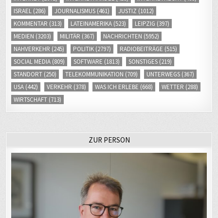
ISRAEL
(286)
JOURNALISMUS
(461)
JUSTIZ
(1012)
KOMMENTAR
(313)
LATEINAMERIKA
(523)
LEIPZIG
(397)
MEDIEN
(3203)
MILITÄR
(367)
NACHRICHTEN
(5952)
NAHVERKEHR
(245)
POLITIK
(2797)
RADIOBEITRÄGE
(515)
SOCIAL MEDIA
(809)
SOFTWARE
(1813)
SONSTIGES
(219)
STANDORT
(250)
TELEKOMMUNIKATION
(709)
UNTERWEGS
(367)
USA
(442)
VERKEHR
(378)
WAS ICH ERLEBE
(668)
WETTER
(288)
WIRTSCHAFT
(713)
ZUR PERSON