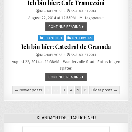
in
Ich bin hier: Cafe Tramezzini
MICHAEL VOSS
22. AUGUST 2014
August 22, 2014 at 12:55PM – Mittagspause
CONTINUE READING
Posted
STANDORT
UNTERWEGS
in
Ich bin hier: Catedral de Granada
MICHAEL VOSS
22. AUGUST 2014
August 22, 2014 at 11:38AM – Wundervolle Stadt. Fotos folgen
später.
CONTINUE READING
Seitennummerierung
← Newer posts
1
…
3
4
5
6
Older posts →
der
Beiträge
KI-ANDACHT.DE – TÄGLICH NEU