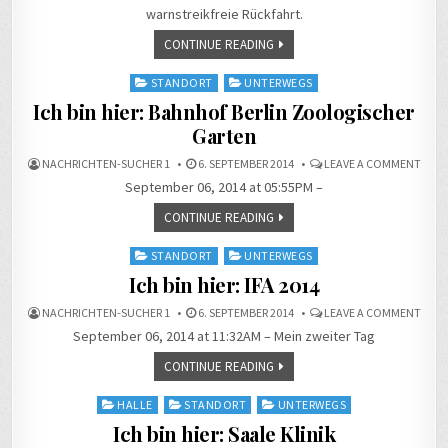
HIER:
warnstreikfreie Rückfahrt.
BERL
HAU
CONTINUE READING
Posted
STANDORT
UNTERWEGS
in
Ich bin hier: Bahnhof Berlin Zoologischer
Garten
ON
NACHRICHTEN-SUCHER 1
6. SEPTEMBER 2014
LEAVE A COMMENT
ICH
September 06, 2014 at 05:55PM –
BIN
HIER:
BAH
CONTINUE READING
BERL
ZOOL
GART
Posted
STANDORT
UNTERWEGS
in
Ich bin hier: IFA 2014
ON
NACHRICHTEN-SUCHER 1
6. SEPTEMBER 2014
LEAVE A COMMENT
ICH
September 06, 2014 at 11:32AM – Mein zweiter Tag
BIN
HIER:
IFA
CONTINUE READING
2014
Posted
HALLE
STANDORT
UNTERWEGS
in
Ich bin hier: Saale Klinik