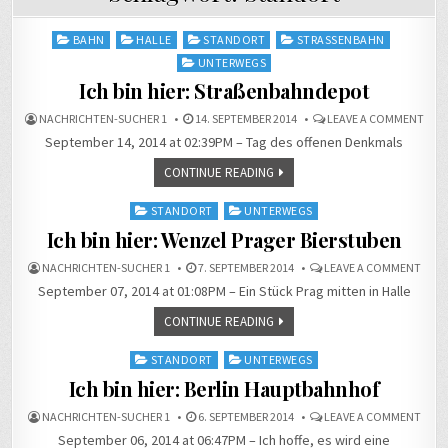
Posted
BAHN
HALLE
STANDORT
STRASSENBAHN
in
UNTERWEGS
Ich bin hier: Straßenbahndepot
ON
NACHRICHTEN-SUCHER 1
14. SEPTEMBER 2014
LEAVE A COMMENT
ICH
September 14, 2014 at 02:39PM – Tag des offenen Denkmals
BIN
HIER
STR
CONTINUE READING
Posted
STANDORT
UNTERWEGS
in
Ich bin hier: Wenzel Prager Bierstuben
ON
NACHRICHTEN-SUCHER 1
7. SEPTEMBER 2014
LEAVE A COMMENT
ICH
September 07, 2014 at 01:08PM – Ein Stück Prag mitten in Halle
BIN
HIER:
WENZ
CONTINUE READING
PRAG
BIER
Posted
STANDORT
UNTERWEGS
in
Ich bin hier: Berlin Hauptbahnhof
ON
NACHRICHTEN-SUCHER 1
6. SEPTEMBER 2014
LEAVE A COMMENT
ICH
September 06, 2014 at 06:47PM – Ich hoffe, es wird eine
BIN