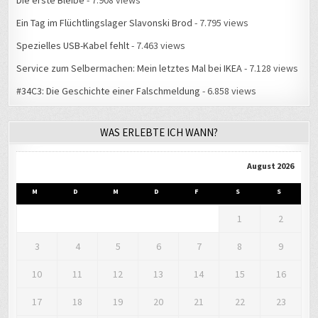
Die erste Bleibe
- 7.908 views
Ein Tag im Flüchtlingslager Slavonski Brod
- 7.795 views
Spezielles USB-Kabel fehlt
- 7.463 views
Service zum Selbermachen: Mein letztes Mal bei IKEA
- 7.128 views
#34C3: Die Geschichte einer Falschmeldung
- 6.858 views
WAS ERLEBTE ICH WANN?
August 2026
M
D
M
D
F
S
S
1
2
3
4
5
6
7
8
9
10
11
12
13
14
15
16
17
18
19
20
21
22
23