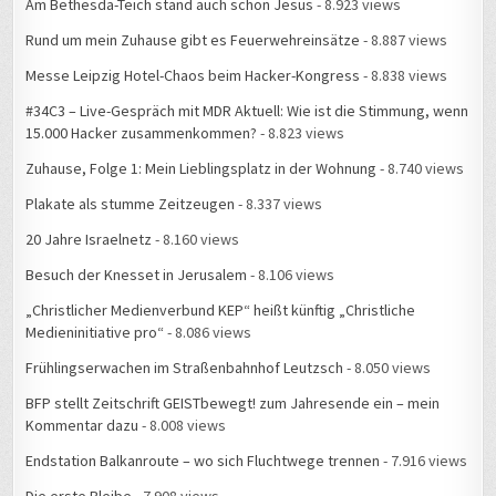
Am Bethesda-Teich stand auch schon Jesus
- 8.923 views
Rund um mein Zuhause gibt es Feuerwehreinsätze
- 8.887 views
Messe Leipzig Hotel-Chaos beim Hacker-Kongress
- 8.838 views
#34C3 – Live-Gespräch mit MDR Aktuell: Wie ist die Stimmung, wenn
15.000 Hacker zusammenkommen?
- 8.823 views
Zuhause, Folge 1: Mein Lieblingsplatz in der Wohnung
- 8.740 views
Plakate als stumme Zeitzeugen
- 8.337 views
20 Jahre Israelnetz
- 8.160 views
Besuch der Knesset in Jerusalem
- 8.106 views
„Christlicher Medienverbund KEP“ heißt künftig „Christliche
Medieninitiative pro“
- 8.086 views
Frühlingserwachen im Straßenbahnhof Leutzsch
- 8.050 views
BFP stellt Zeitschrift GEISTbewegt! zum Jahresende ein – mein
Kommentar dazu
- 8.008 views
Endstation Balkanroute – wo sich Fluchtwege trennen
- 7.916 views