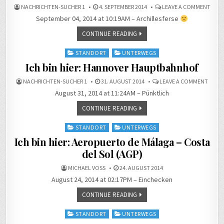
ON
NACHRICHTEN-SUCHER 1
4. SEPTEMBER 2014
LEAVE A COMMENT
ICH
September 04, 2014 at 10:19AM – Archillesferse
BIN
HIER:
SAAL
CONTINUE READING
KLINI
Posted
STANDORT
UNTERWEGS
in
Ich bin hier: Hannover Hauptbahnhof
ON
NACHRICHTEN-SUCHER 1
31. AUGUST 2014
LEAVE A COMMENT
ICH
August 31, 2014 at 11:24AM – Pünktlich
BIN
HIER:
HANN
CONTINUE READING
HAUP
Posted
STANDORT
UNTERWEGS
in
Ich bin hier: Aeropuerto de Málaga – Costa
del Sol (AGP)
MICHAEL VOSS
24. AUGUST 2014
August 24, 2014 at 02:17PM – Einchecken
CONTINUE READING
Posted
STANDORT
UNTERWEGS