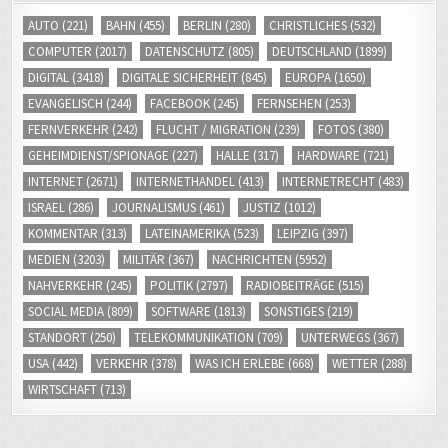
AUTO
(221)
BAHN
(455)
BERLIN
(280)
CHRISTLICHES
(532)
COMPUTER
(2017)
DATENSCHUTZ
(805)
DEUTSCHLAND
(1899)
DIGITAL
(3418)
DIGITALE SICHERHEIT
(845)
EUROPA
(1650)
EVANGELISCH
(244)
FACEBOOK
(245)
FERNSEHEN
(253)
FERNVERKEHR
(242)
FLUCHT / MIGRATION
(239)
FOTOS
(380)
GEHEIMDIENST/SPIONAGE
(227)
HALLE
(317)
HARDWARE
(721)
INTERNET
(2671)
INTERNETHANDEL
(413)
INTERNETRECHT
(483)
ISRAEL
(286)
JOURNALISMUS
(461)
JUSTIZ
(1012)
KOMMENTAR
(313)
LATEINAMERIKA
(523)
LEIPZIG
(397)
MEDIEN
(3203)
MILITÄR
(367)
NACHRICHTEN
(5952)
NAHVERKEHR
(245)
POLITIK
(2797)
RADIOBEITRÄGE
(515)
SOCIAL MEDIA
(809)
SOFTWARE
(1813)
SONSTIGES
(219)
STANDORT
(250)
TELEKOMMUNIKATION
(709)
UNTERWEGS
(367)
USA
(442)
VERKEHR
(378)
WAS ICH ERLEBE
(668)
WETTER
(288)
WIRTSCHAFT
(713)