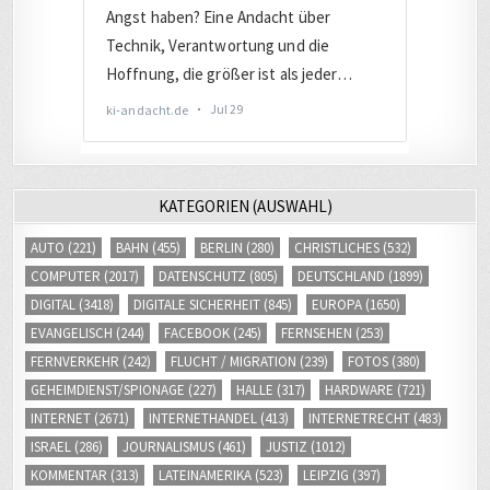
KATEGORIEN (AUSWAHL)
AUTO
(221)
BAHN
(455)
BERLIN
(280)
CHRISTLICHES
(532)
COMPUTER
(2017)
DATENSCHUTZ
(805)
DEUTSCHLAND
(1899)
DIGITAL
(3418)
DIGITALE SICHERHEIT
(845)
EUROPA
(1650)
EVANGELISCH
(244)
FACEBOOK
(245)
FERNSEHEN
(253)
FERNVERKEHR
(242)
FLUCHT / MIGRATION
(239)
FOTOS
(380)
GEHEIMDIENST/SPIONAGE
(227)
HALLE
(317)
HARDWARE
(721)
INTERNET
(2671)
INTERNETHANDEL
(413)
INTERNETRECHT
(483)
ISRAEL
(286)
JOURNALISMUS
(461)
JUSTIZ
(1012)
KOMMENTAR
(313)
LATEINAMERIKA
(523)
LEIPZIG
(397)