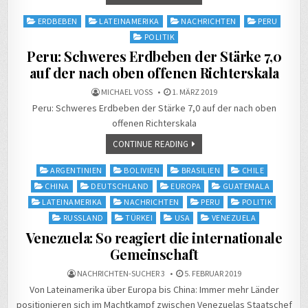
Posted
ERDBEBEN
LATEINAMERIKA
NACHRICHTEN
PERU
in
POLITIK
Peru: Schweres Erdbeben der Stärke 7,0
auf der nach oben offenen Richterskala
MICHAEL VOSS
1. MÄRZ 2019
Peru: Schweres Erdbeben der Stärke 7,0 auf der nach oben
offenen Richterskala
CONTINUE READING
Posted
ARGENTINIEN
BOLIVIEN
BRASILIEN
CHILE
in
CHINA
DEUTSCHLAND
EUROPA
GUATEMALA
LATEINAMERIKA
NACHRICHTEN
PERU
POLITIK
RUSSLAND
TÜRKEI
USA
VENEZUELA
Venezuela: So reagiert die internationale
Gemeinschaft
NACHRICHTEN-SUCHER 3
5. FEBRUAR 2019
Von Lateinamerika über Europa bis China: Immer mehr Länder
positionieren sich im Machtkampf zwischen Venezuelas Staatschef