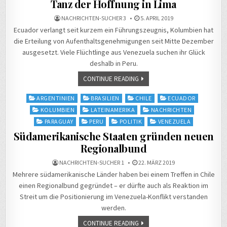
Tanz der Hoffnung in Lima
NACHRICHTEN-SUCHER 3
5. APRIL 2019
Ecuador verlangt seit kurzem ein Führungszeugnis, Kolumbien hat
die Erteilung von Aufenthaltsgenehmigungen seit Mitte Dezember
ausgesetzt. Viele Flüchtlinge aus Venezuela suchen ihr Glück
deshalb in Peru.
CONTINUE READING
Posted
ARGENTINIEN
BRASILIEN
CHILE
ECUADOR
in
KOLUMBIEN
LATEINAMERIKA
NACHRICHTEN
PARAGUAY
PERU
POLITIK
VENEZUELA
Südamerikanische Staaten gründen neuen
Regionalbund
NACHRICHTEN-SUCHER 1
22. MÄRZ 2019
Mehrere südamerikanische Länder haben bei einem Treffen in Chile
einen Regionalbund gegründet – er dürfte auch als Reaktion im
Streit um die Positionierung im Venezuela-Konflikt verstanden
werden.
CONTINUE READING