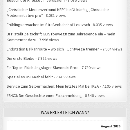
Besuch der Knesset in Jerusalem
- 8.086 views
„Christlicher Medienverbund KEP“ heißt künftig „Christliche
Medieninitiative pro“
- 8.081 views
Frühlingserwachen im Straßenbahnhof Leutzsch
- 8.035 views
BFP stellt Zeitschrift GEISTbewegt! zum Jahresende ein – mein
Kommentar dazu
- 7.996 views
Endstation Balkanroute – wo sich Fluchtwege trennen
- 7.904 views
Die erste Bleibe
- 7.822 views
Ein Tag im Flüchtlingslager Slavonski Brod
- 7.780 views
Spezielles USB-Kabel fehlt
- 7.415 views
Service zum Selbermachen: Mein letztes Mal bei IKEA
- 7.105 views
#34C3: Die Geschichte einer Falschmeldung
- 6.846 views
WAS ERLEBTE ICH WANN?
August 2026