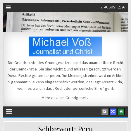
7. AUGUST 2026
Michael Voß
Journalist und Christ
Die Grundrechte des Grundgesetzes sind das unantastbare Recht
der Demokratie. Sie sind wichtig und müssen geschützt werden.
Diese Rechte gelten für jeden. Die Meinungsfreiheit wird im Artikel
5 gennannt. Sie kann eingeschränkt werden, das legt Absatz 2 da,
wenn es u.a. um das „Recht der persönliche Ehre“ geht.
Mehr dazu im
Grundgesetz
.
Schlagwort:
Peru