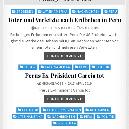
Posted
ERDBEBEN
LATEINAMERIKA
NACHRICHTEN
PERU
in
Toter und Verletzte nach Erdbeben in Peru
NACHRICHTEN-SUCHER 1
26. MAI 2019
Ein heftiges Erdbeben erschüttert Peru. Die US-Erdbebenwarte
gibt die Stärke des Bebens mit 8,0 an. Behörden berichten von
einem Toten und mehreren Verletzten.
CONTINUE READING
Posted
JUSTIZ
LATEINAMERIKA
PERU
POLITIK
in
Perus Ex-Präsident García tot
MICHAEL VOSS
17. APRIL 2019
Perus Ex-Präsident Garcia tot
CONTINUE READING
Posted
ECUADOR
FLUCHT / MIGRATION
KOLUMBIEN
in
LATEINAMERIKA
NACHRICHTEN
PERU
POLITIK
VENEZUELA