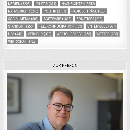
MEDIEN
(3203)
MILITÄR
(367)
NACHRICHTEN
(5952)
NAHVERKEHR
(245)
POLITIK
(2797)
RADIOBEITRÄGE
(515)
SOCIAL MEDIA
(809)
SOFTWARE
(1813)
SONSTIGES
(219)
STANDORT
(250)
TELEKOMMUNIKATION
(709)
UNTERWEGS
(367)
USA
(442)
VERKEHR
(378)
WAS ICH ERLEBE
(668)
WETTER
(288)
WIRTSCHAFT
(713)
ZUR PERSON