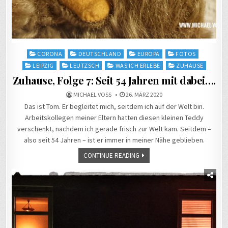
Posted
CORONA
DEUTSCHLAND
EUROPA
FOTOS
in
LEIPZIG
LEUTZSCH
WAS ICH ERLEBE
ZUHAUSE
Zuhause, Folge 7: Seit 54 Jahren mit dabei….
MICHAEL VOSS
26. MÄRZ 2020
Das ist Tom. Er begleitet mich, seitdem ich auf der Welt bin.
Arbeitskollegen meiner Eltern hatten diesen kleinen Teddy
verschenkt, nachdem ich gerade frisch zur Welt kam. Seitdem –
also seit 54 Jahren – ist er immer in meiner Nähe geblieben.
CONTINUE READING