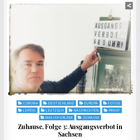
Posted
CORONA
DEUTSCHLAND
EUROPA
FOTOS
in
LEIPZIG
LEUTZSCH
NACHRICHTEN
PRIVAT
WAS ICH ERLEBE
ZUHAUSE
Zuhause, Folge 3: Ausgangsverbot in
Sachsen