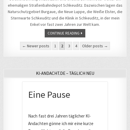
ehemaligen Straßenbahndepot Schkeuditz. Dazwischen lagen das
Naturschutzgebiet Burgaue, die Neue Luppe, die Weiße Elster, die
Sternwarte Schkeuditz und die Klinik in Schkeuditz, in der mein
Enkel vor fast zwei Jahren zur Welt kam.
CONTINUE READING
Seitennummerierung
← Newer posts
1
2
3
4
Older posts →
der
Beiträge
KI-ANDACHT.DE – TÄGLICH NEU