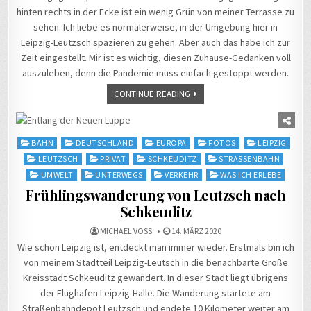
hinten rechts in der Ecke ist ein wenig Grün von meiner Terrasse zu
sehen. Ich liebe es normalerweise, in der Umgebung hier in
Leipzig-Leutzsch spazieren zu gehen. Aber auch das habe ich zur
Zeit eingestellt. Mir ist es wichtig, diesen Zuhause-Gedanken voll
auszuleben, denn die Pandemie muss einfach gestoppt werden.
CONTINUE READING
Posted
BAHN
DEUTSCHLAND
EUROPA
FOTOS
LEIPZIG
in
LEUTZSCH
PRIVAT
SCHKEUDITZ
STRASSENBAHN
UMWELT
UNTERWEGS
VERKEHR
WAS ICH ERLEBE
Frühlingswanderung von Leutzsch nach
Schkeuditz
MICHAEL VOSS
14. MÄRZ 2020
Wie schön Leipzig ist, entdeckt man immer wieder. Erstmals bin ich
von meinem Stadtteil Leipzig-Leutsch in die benachbarte Große
Kreisstadt Schkeuditz gewandert. In dieser Stadt liegt übrigens
der Flughafen Leipzig-Halle. Die Wanderung startete am
Straßenbahndepot Leutzsch und endete 10 Kilometer weiter am