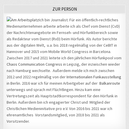
als Redakteur vom Dienst (RvD) beim Hörfunk. Als Autor berichte
aus der digitalen Welt, u.a. bis 2018 regelmäßig von der CeBIT in
Hannover und 2015 vom Mobile World Congress in Barcelona.
Zwischen 2017 und 2021 leitete ich den jährlichen Hörfunkpool vom
Chaos Communication Congress
in Leipzig, der inzwischen wieder
nach Hamburg wechselte. Außerdem melde ich mich zwischen
2012 und 2022 regelmäßig von der
Internationalen Funkausstellung
in Berlin. 2016 war ich für meinen Arbeitgeber auf der
Balkanroute
unterwegs und sprach mit Flüchtlingen. Hinzu kam eine
Vertretungszeit als Hauptstadtkorrespondent für den Hörfunk in
Berlin. Außerdem bin ich engagierter Christ und Mitglied der
Christlichen Medieninitiative pro e.V. Von 2016 bis 2021 war ich
ehrenamtliches Vorstandsmitglied, von 2018 bis 2021 als
Vorsitzender.
AM HÄUFIGSTEN GELESEN
Wie aus einem „bösen“ ein „guter“ Hacker wurde – Matthias
Ungethüm hackte bereits die Bundeswehr, die Telekom und die
NSA
- 18.775 views