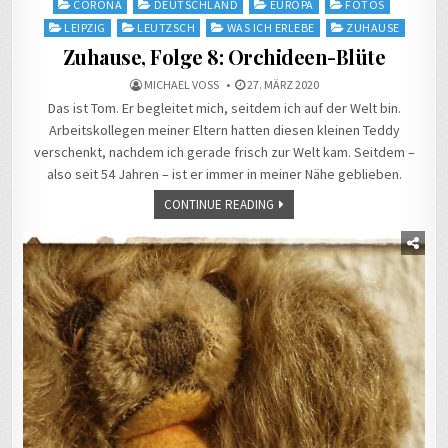
Posted
CORONA
DEUTSCHLAND
EUROPA
FOTOS
in
LEIPZIG
LEUTZSCH
WAS ICH ERLEBE
ZUHAUSE
Zuhause, Folge 8: Orchideen-Blüte
MICHAEL VOSS
27. MÄRZ 2020
Das ist Tom. Er begleitet mich, seitdem ich auf der Welt bin.
Arbeitskollegen meiner Eltern hatten diesen kleinen Teddy
verschenkt, nachdem ich gerade frisch zur Welt kam. Seitdem –
also seit 54 Jahren – ist er immer in meiner Nähe geblieben.
CONTINUE READING