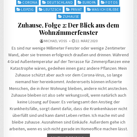
Posted
CORONA
DEUTSCHLAND
EUROPA
FOTOS
in
LEIPZIG
LEUTZSCH
PRIVAT
WAS ICH ERLEBE
ZUHAUSE
Zuhause, Folge 2: Der Blick aus dem
Wohnzimmerfenster
MICHAEL VOSS
22. MÄRZ 2020
Es sind nur wenige Millimeter Fenster oder wenige Zentimeter
Wand, aber sie trennen erfolgreich draußen und drinnen. Während
4 Grad Außentemperatur auf der Terrasse für Zimmerpflanzen eine
Katastrophe wären, gedeihen innen ganz andere Pflanzen. Mein
Zuhause schützt aber auch vor dem Corona-Virus, so lange
niemand hier hereinkommt. Andererseits können infizierte
Menschen, die in ihrer Wohnung bleiben, andere nicht anstecken.
Zuhause bleiben ist also sehr wirkungsvoll, wenn natürlich auch
keine Lösung auf Dauer. Es verlangsamt den Anstieg der
Krankheitsfälle, sorgt damit dafür, dass die Krankenhäuser nicht
überfüllt sind und kann damit Leben retten. Ich mache mit und
bleibe zuhause. Ausnahmen sind Einkäufe. Außerdem gehe ich
arbeiten, wenn es sich nicht gerade im Homeoffice machen lässt.