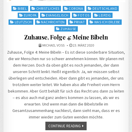
Posted
BIBEL
CHRISTLICHES
CORONA
DEUTSCHLAND
in
EUROPA
EVANGELISCH
FOTOS
LEIPZIG
LEUTZSCH
NACHRICHTEN
PRIVAT
WAS ICH ERLEBE
ZUHAUSE
Zuhause, Folge 4: Meine Bibeln
MICHAEL VOSS
23. MÄRZ 2020
Zuhause, Folge 4: Meine Bibeln – Es ist diese sonderbare Situation,
die wir Menschen nur so schwer annehmen können. Wir planen mit
dem Herzen. Doch da oben gibt es noch jemanden, der dann
unseren Schritt lenkt. Heißt eigentlich: Ja, wir müssen selbst
überlegen und entscheiden. Aber dann gibt es jemanden, der uns
trotzdem weiter leitet. Wir haben also alle Freiheit vom Herrn
bekommen. Aber Gott behält für sich das Recht uns dann zu leiten
– es also auch mal ganz anders kommen zu lassen, als wir es
erwarten. Und wenn man dann die Bibelstelle im
Gesamtzusammenhang nachliest, dann sieht man, dass er es
immer wieder zum Guten wenden möchte.
CONTINUE READING