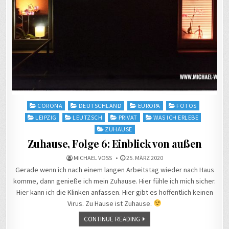
Posted
CORONA
DEUTSCHLAND
EUROPA
FOTOS
in
LEIPZIG
LEUTZSCH
PRIVAT
WAS ICH ERLEBE
ZUHAUSE
Zuhause, Folge 6: Einblick von außen
MICHAEL VOSS
25. MÄRZ 2020
Gerade wenn ich nach einem langen Arbeitstag wieder nach Haus
komme, dann genieße ich mein Zuhause. Hier fühle ich mich sicher.
Hier kann ich die Klinken anfassen. Hier gibt es hoffentlich keinen
Virus. Zu Hause ist Zuhause.
CONTINUE READING