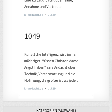
KATEGORIEN (AUSWAHL)
AUTO
(221)
BAHN
(455)
BERLIN
(280)
CHRISTLICHES
(532)
COMPUTER
(2017)
DATENSCHUTZ
(805)
DEUTSCHLAND
(1899)
DIGITAL
(3418)
DIGITALE SICHERHEIT
(845)
EUROPA
(1650)
EVANGELISCH
(244)
FACEBOOK
(245)
FERNSEHEN
(253)