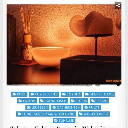
Posted
BIBEL
CHRISTLICHES
CORONA
DEUTSCHLAND
in
EUROPA
EVANGELISCH
FOTOS
LEIPZIG
LEUTZSCH
NACHRICHTEN
PRIVAT
SONNENUNTERGANG/-AUFGANG
WAS ICH ERLEBE
ZUHAUSE