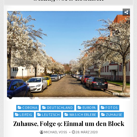
Posted
CORONA
DEUTSCHLAND
EUROPA
FOTOS
in
LEIPZIG
LEUTZSCH
WAS ICH ERLEBE
ZUHAUSE
Zuhause, Folge 9: Einmal um den Block
MICHAEL VOSS
28. MÄRZ 2020