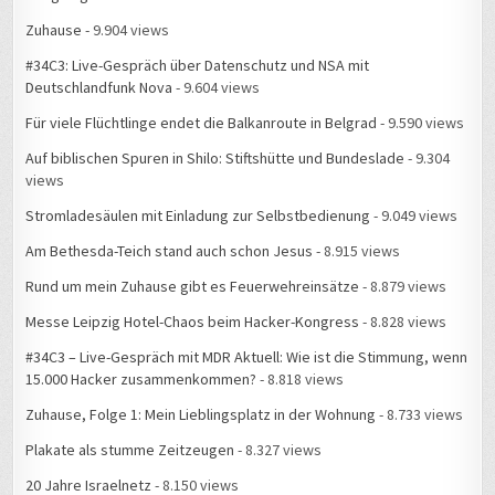
Auf biblischen Spuren in Shilo: Stiftshütte und Bundeslade
- 9.304
views
Stromladesäulen mit Einladung zur Selbstbedienung
- 9.049 views
Am Bethesda-Teich stand auch schon Jesus
- 8.915 views
Rund um mein Zuhause gibt es Feuerwehreinsätze
- 8.879 views
Messe Leipzig Hotel-Chaos beim Hacker-Kongress
- 8.828 views
#34C3 – Live-Gespräch mit MDR Aktuell: Wie ist die Stimmung, wenn
15.000 Hacker zusammenkommen?
- 8.818 views
Zuhause, Folge 1: Mein Lieblingsplatz in der Wohnung
- 8.733 views
Plakate als stumme Zeitzeugen
- 8.327 views
20 Jahre Israelnetz
- 8.150 views
Besuch der Knesset in Jerusalem
- 8.092 views
„Christlicher Medienverbund KEP“ heißt künftig „Christliche
Medieninitiative pro“
- 8.086 views
Frühlingserwachen im Straßenbahnhof Leutzsch
- 8.044 views