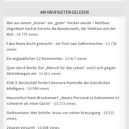
Fake News leicht gemacht – ein Tool zum Selbermachen
- 12.738
views
Ein unglaublicher SZ-Kommentar
- 12.417 views
Quer durch Berlin: Der „Marsch für das Leben“ setzt sich gegen
Abtreibungen ein
- 11.611 views
#34C3: Beckedahl fordert bessere Kontrolle der künstlichen
Intelligenz
- 10.990 views
Hausverbot beim Brockenwirt: „Neues Personal zu bekommen ist
schwerer als neue Gäste“
- 10.273 views
Gethsemane: Hier betete Jesus vor seiner Kreuzigung
- 10.221
views
Zeugen gesucht
- 10.008 views
Zuhause
- 9.904 views
#34C3: Live-Gespräch über Datenschutz und NSA mit
Deutschlandfunk Nova
- 9.604 views
Für viele Flüchtlinge endet die Balkanroute in Belgrad
- 9.590 views