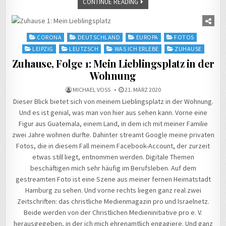
CONTINUE READING
Posted
CORONA
DEUTSCHLAND
EUROPA
FOTOS
in
LEIPZIG
LEUTZSCH
WAS ICH ERLEBE
ZUHAUSE
Zuhause, Folge 1: Mein Lieblingsplatz in der
Wohnung
MICHAEL VOSS
21. MÄRZ 2020
Dieser Blick bietet sich von meinem Lieblingsplatz in der Wohnung.
Und es ist genial, was man von hier aus sehen kann. Vorne eine
Figur aus Guatemala, einem Land, in dem ich mit meiner Familie
zwei Jahre wohnen durfte. Dahinter streamt Google meine privaten
Fotos, die in diesem Fall meinem Facebook-Account, der zurzeit
etwas still liegt, entnommen werden. Digitale Themen
beschäftigen mich sehr häufig im Berufsleben. Auf dem
gestreamten Foto ist eine Szene aus meiner fernen Heimatstadt
Hamburg zu sehen. Und vorne rechts liegen ganz real zwei
Zeitschriften: das christliche Medienmagazin pro und Israelnetz.
Beide werden von der Christlichen Medieninitiative pro e. V.
herausgegeben, in der ich mich ehrenamtlich engagiere. Und ganz