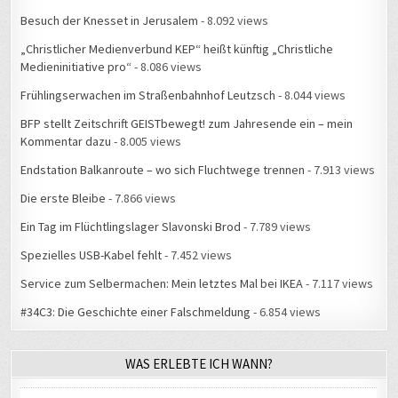
BFP stellt Zeitschrift GEISTbewegt! zum Jahresende ein – mein
Kommentar dazu
- 8.005 views
Endstation Balkanroute – wo sich Fluchtwege trennen
- 7.913 views
Die erste Bleibe
- 7.866 views
Ein Tag im Flüchtlingslager Slavonski Brod
- 7.789 views
Spezielles USB-Kabel fehlt
- 7.452 views
Service zum Selbermachen: Mein letztes Mal bei IKEA
- 7.117 views
#34C3: Die Geschichte einer Falschmeldung
- 6.854 views
WAS ERLEBTE ICH WANN?
August 2026
M
D
M
D
F
S
S
1
2
3
4
5
6
7
8
9