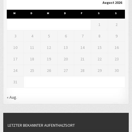
10
11
12
13
14
15
16
17
18
19
20
21
22
23
24
25
26
27
28
29
30
31
« Aug.
LETZTER BEKANNTER AUFENTHALTSORT
Wildpark Leipzig
,
Leipzig
,
Germany
LIEBLINGSBIBELSTELLE UND LEBENSLEITLINIE
Des Menschen Herz plant seinen Weg, der Herr jedoch lenkt