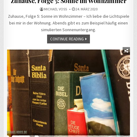
Zuhause, Folge 5: Sonne im Wohnzimmer
MICHAEL VOSS
24. MÄRZ 2020
Zuhause, Folge 5: Sonne im Wohnzimmer – Ich liebe die Lichtspiele
bei mir in der Wohnung. Abends gibt es zum Beispiel häufig einen
simulierten Sonnenuntergang.
CONTINUE READING