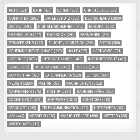
FERNVERKEHR
(242)
FLUCHT / MIGRATION
(239)
FOTOS
(380)
GEHEIMDIENST/SPIONAGE
(227)
HALLE
(317)
HARDWARE
(721)
INTERNET
(2671)
INTERNETHANDEL
(413)
INTERNETRECHT
(483)
ISRAEL
(286)
JOURNALISMUS
(461)
JUSTIZ
(1012)
KOMMENTAR
(313)
LATEINAMERIKA
(523)
LEIPZIG
(397)
MEDIEN
(3203)
MILITÄR
(367)
NACHRICHTEN
(5952)
NAHVERKEHR
(245)
POLITIK
(2797)
RADIOBEITRÄGE
(515)
SOCIAL MEDIA
(809)
SOFTWARE
(1813)
SONSTIGES
(219)
STANDORT
(250)
TELEKOMMUNIKATION
(709)
UNTERWEGS
(367)
USA
(442)
VERKEHR
(378)
WAS ICH ERLEBE
(668)
WETTER
(288)
WIRTSCHAFT
(713)
ZUR PERSON
Ich bin Journalist. Für ein öffentlich-rechtliches
Medienunternehmen arbeite arbeite ich als Chef vom Dienst (CvD)
der Nachrichtenangebote im Fernseh- und Hörfunkbereich sowie