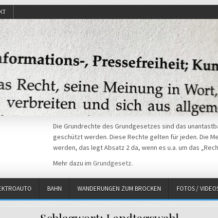
KT
Die Grundrechte des Grundgesetzes sind das unantastba
geschützt werden. Diese Rechte gelten für jeden. Die Mei
werden, das legt Absatz 2 da, wenn es u.a. um das „Rech
Mehr dazu im
Grundgesetz
.
EKTROAUTO
BAHN
WANDERUNGEN ZUM BROCKEN
FOTOS / VIDEO
Schlagwort:
Landtagswahl