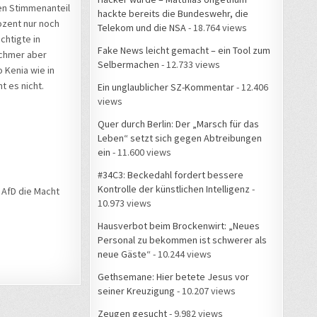
ren Stimmenanteil
hackte bereits die Bundeswehr, die
rozent nur noch
Telekom und die NSA
- 18.764 views
chtigte in
Fake News leicht gemacht – ein Tool zum
schmer aber
Selbermachen
- 12.733 views
 Kenia wie in
t es nicht.
Ein unglaublicher SZ-Kommentar
- 12.406
views
Quer durch Berlin: Der „Marsch für das
Leben“ setzt sich gegen Abtreibungen
ein
- 11.600 views
#34C3: Beckedahl fordert bessere
Kontrolle der künstlichen Intelligenz
-
 AfD die Macht
10.973 views
Hausverbot beim Brockenwirt: „Neues
Personal zu bekommen ist schwerer als
neue Gäste“
- 10.244 views
Gethsemane: Hier betete Jesus vor
seiner Kreuzigung
- 10.207 views
Zeugen gesucht
- 9.982 views