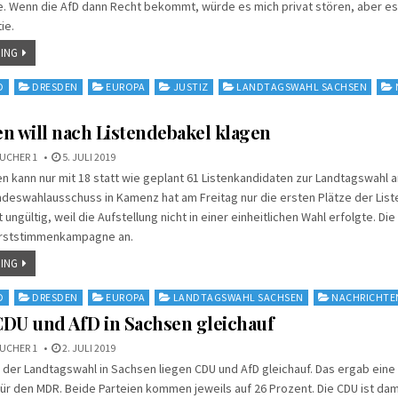
e. Wenn die AfD dann Recht bekommt, würde es mich privat stören, aber es
ie.
ING
D
DRESDEN
EUROPA
JUSTIZ
LANDTAGSWAHL SACHSEN
n will nach Listendebakel klagen
UCHER 1
5. JULI 2019
en kann nur mit 18 statt wie geplant 61 Listenkandidaten zur Landtagswahl
ndeswahlausschuss in Kamenz hat am Freitag nur die ersten Plätze der Liste
st ungültig, weil die Aufstellung nicht in einer einheitlichen Wahl erfolgte. Di
Erststimmenkampagne an.
ING
D
DRESDEN
EUROPA
LANDTAGSWAHL SACHSEN
NACHRICHTE
DU und AfD in Sachsen gleichauf
UCHER 1
2. JULI 2019
der Landtagswahl in Sachsen liegen CDU und AfD gleichauf. Das ergab ein
für den MDR. Beide Parteien kommen jeweils auf 26 Prozent. Die CDU ist dam