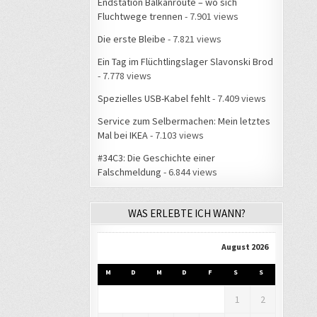
Endstation Balkanroute – wo sich
Fluchtwege trennen
- 7.901 views
Die erste Bleibe
- 7.821 views
Ein Tag im Flüchtlingslager Slavonski Brod
- 7.778 views
Spezielles USB-Kabel fehlt
- 7.409 views
Service zum Selbermachen: Mein letztes
Mal bei IKEA
- 7.103 views
#34C3: Die Geschichte einer
Falschmeldung
- 6.844 views
WAS ERLEBTE ICH WANN?
August 2026
M
D
M
D
F
S
S
1
2