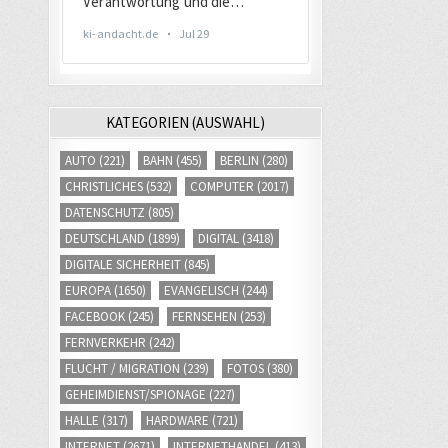
KATEGORIEN (AUSWAHL)
AUTO
(221)
BAHN
(455)
BERLIN
(280)
CHRISTLICHES
(532)
COMPUTER
(2017)
DATENSCHUTZ
(805)
DEUTSCHLAND
(1899)
DIGITAL
(3418)
DIGITALE SICHERHEIT
(845)
EUROPA
(1650)
EVANGELISCH
(244)
FACEBOOK
(245)
FERNSEHEN
(253)
FERNVERKEHR
(242)
FLUCHT / MIGRATION
(239)
FOTOS
(380)
GEHEIMDIENST/SPIONAGE
(227)
HALLE
(317)
HARDWARE
(721)
INTERNET
(2671)
INTERNETHANDEL
(413)