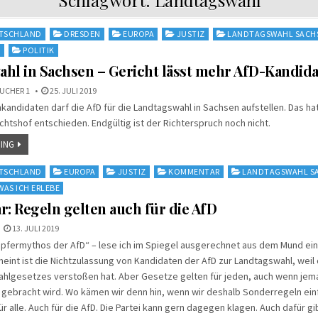
TSCHLAND
DRESDEN
EUROPA
JUSTIZ
LANDTAGSWAHL SACH
N
POLITIK
hl in Sachsen – Gericht lässt mehr AfD-Kandida
UCHER 1
25. JULI 2019
enkandidaten darf die AfD für die Landtagswahl in Sachsen aufstellen. Das h
htshof entschieden. Endgültig ist der Richterspruch noch nicht.
ING
TSCHLAND
EUROPA
JUSTIZ
KOMMENTAR
LANDTAGSWAHL S
WAS ICH ERLEBE
 Regeln gelten auch für die AfD
13. JULI 2019
pfermythos der AfD“ – lese ich im Spiegel ausgerechnet aus dem Mund ein
eint ist die Nichtzulassung von Kandidaten der AfD zur Landtagswahl, weil 
hlgesetzes verstoßen hat. Aber Gesetze gelten für jeden, auch wenn jem
 gebracht wird. Wo kämen wir denn hin, wenn wir deshalb Sonderregeln ei
r alle. Auch für die AfD. Die Partei kann gern dagegen klagen. Auch dafür gi