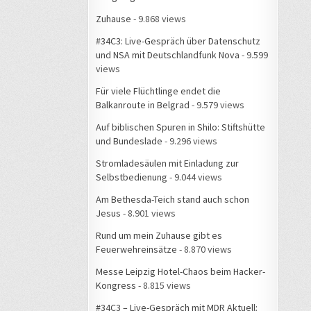
Zuhause
- 9.868 views
#34C3: Live-Gespräch über Datenschutz
und NSA mit Deutschlandfunk Nova
- 9.599
views
Für viele Flüchtlinge endet die
Balkanroute in Belgrad
- 9.579 views
Auf biblischen Spuren in Shilo: Stiftshütte
und Bundeslade
- 9.296 views
Stromladesäulen mit Einladung zur
Selbstbedienung
- 9.044 views
Am Bethesda-Teich stand auch schon
Jesus
- 8.901 views
Rund um mein Zuhause gibt es
Feuerwehreinsätze
- 8.870 views
Messe Leipzig Hotel-Chaos beim Hacker-
Kongress
- 8.815 views
#34C3 – Live-Gespräch mit MDR Aktuell: