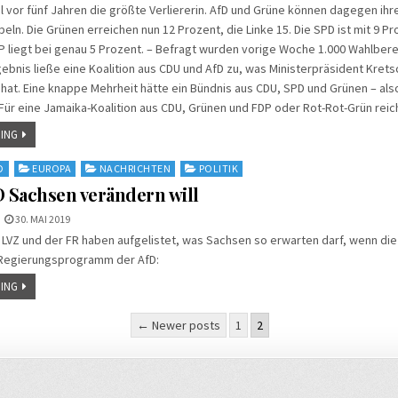
 vor fünf Jahren die größte Verliererin. AfD und Grüne können dagegen ih
eln. Die Grünen erreichen nun 12 Prozent, die Linke 15. Die SPD ist mit 9 P
FDP liegt bei genau 5 Prozent. – Befragt wurden vorige Woche 1.000 Wahlbere
ebnis ließe eine Koalition aus CDU und AfD zu, was Ministerpräsident Kret
at. Eine knappe Mehrheit hätte ein Bündnis aus CDU, SPD und Grünen – also
Für eine Jamaika-Koalition aus CDU, Grünen und FDP oder Rot-Rot-Grün reich
ING
D
EUROPA
NACHRICHTEN
POLITIK
D Sachsen verändern will
30. MAI 2019
 LVZ und der FR haben aufgelistet, was Sachsen so erwarten darf, wenn die
Regierungsprogramm der AfD:
ING
nummerierung
← Newer posts
1
2
e