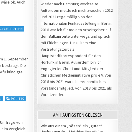
 wäre ok. Auch
wieder nach Hamburg wechselte.
Außerdem melde ich mich zwischen 2012
und 2022 regelmäßig von der
Internationalen Funkausstellung
in Berlin.
NACHRICHTEN
2016 war ich für meinen Arbeitgeber auf
der
Balkanroute
unterwegs und sprach
mit Flüchtlingen. Hinzu kam eine
Vertretungszeit als
Hauptstadtkorrespondent für den
 am 1. September
Hörfunk in Berlin. Außerdem bin ich
 bestätigt. Die
engagierter Christ und Mitglied der
e AfD kündigte
Christlichen Medieninitiative pro e.V. Von
2016 bis 2021 war ich ehrenamtliches
Vorstandsmitglied, von 2018 bis 2021 als
Vorsitzender.
N
POLITIK
AM HÄUFIGSTEN GELESEN
e Umfrage von
Wie aus einem „bösen“ ein „guter“
it im Vergleich
Hacker wurde – Matthias Ungethüm