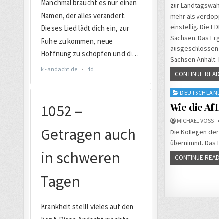
zur Landtagswahl
mehr als verdopp
einstellig. Die 
Sachsen. Das Erg
ausgeschlossen h
Sachsen-Anhalt. 
CONTINUE READ
Posted
DEUTSCHLAN
in
Wie die Af
MICHAEL VOSS
Die Kollegen der
übernimmt. Das 
CONTINUE READ
Seiten
der
Beiträg