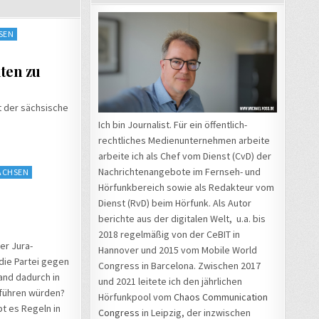
SEN
ten zu
at der sächsische
Ich bin Journalist. Für ein öffentlich-
rechtliches Medienunternehmen arbeite
arbeite ich als Chef vom Dienst (CvD) der
Nachrichtenangebote im Fernseh- und
ACHSEN
Hörfunkbereich sowie als Redakteur vom
Dienst (RvD) beim Hörfunk. Als Autor
berichte aus der digitalen Welt, u.a. bis
2018 regelmäßig von der CeBIT in
er Jura-
Hannover und 2015 vom Mobile World
die Partei gegen
Congress in Barcelona. Zwischen 2017
and dadurch in
und 2021 leitete ich den jährlichen
nführen würden?
Hörfunkpool vom
Chaos Communication
bt es Regeln in
Congress
in Leipzig, der inzwischen