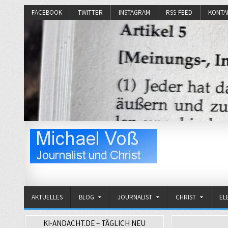
FACEBOOK
TWITTER
INSTAGRAM
RSS-FEED
KONTA
Michael Voß
Journalist und Christ
AKTUELLES
BLOG
JOURNALIST
CHRIST
EL
KI-ANDACHT.DE – TÄGLICH NEU