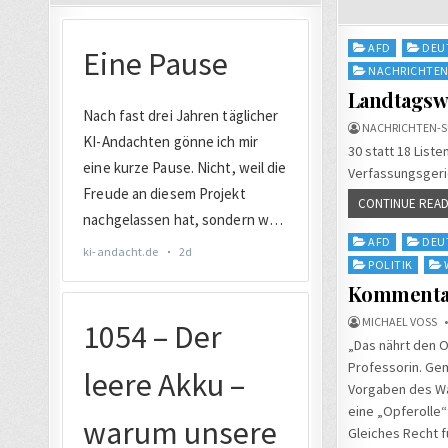
Posted
AFD
DEU
in
NACHRICHTE
Landtagswa
NACHRICHTEN-S
30 statt 18 List
Verfassungsgeric
CONTINUE READ
Posted
AFD
DEU
in
POLITIK
Kommentar:
MICHAEL VOSS
„Das nährt den O
Professorin. Gem
Vorgaben des Wa
eine „Opferolle“
Gleiches Recht fü