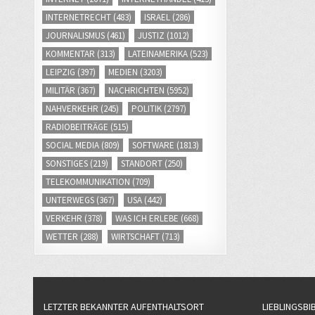
INTERNETRECHT
(483)
ISRAEL
(286)
JOURNALISMUS
(461)
JUSTIZ
(1012)
KOMMENTAR
(313)
LATEINAMERIKA
(523)
LEIPZIG
(397)
MEDIEN
(3203)
MILITÄR
(367)
NACHRICHTEN
(5952)
NAHVERKEHR
(245)
POLITIK
(2797)
RADIOBEITRÄGE
(515)
SOCIAL MEDIA
(809)
SOFTWARE
(1813)
SONSTIGES
(219)
STANDORT
(250)
TELEKOMMUNIKATION
(709)
UNTERWEGS
(367)
USA
(442)
VERKEHR
(378)
WAS ICH ERLEBE
(668)
WETTER
(288)
WIRTSCHAFT
(713)
LETZTER BEKANNTER AUFENTHALTSORT
LIEBLINGSBI