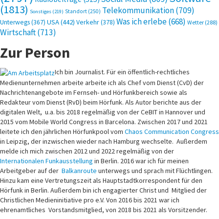
(1813)
Telekommunikation
(709)
Standort
(250)
Sonstiges
(219)
Was ich erlebe
(668)
USA
(442)
Verkehr
(378)
Unterwegs
(367)
Wetter
(288)
Wirtschaft
(713)
Zur Person
Ich bin Journalist. Für ein öffentlich-rechtliches
Medienunternehmen arbeite arbeite ich als Chef vom Dienst (CvD) der
Nachrichtenangebote im Fernseh- und Hörfunkbereich sowie als
Redakteur vom Dienst (RvD) beim Hörfunk. Als Autor berichte aus der
digitalen Welt, u.a. bis 2018 regelmäßig von der CeBIT in Hannover und
2015 vom Mobile World Congress in Barcelona. Zwischen 2017 und 2021
leitete ich den jährlichen Hörfunkpool vom
Chaos Communication Congress
in Leipzig, der inzwischen wieder nach Hamburg wechselte. Außerdem
melde ich mich zwischen 2012 und 2022 regelmäßig von der
Internationalen Funkausstellung
in Berlin. 2016 war ich für meinen
Arbeitgeber auf der
Balkanroute
unterwegs und sprach mit Flüchtlingen.
Hinzu kam eine Vertretungszeit als Hauptstadtkorrespondent für den
Hörfunk in Berlin. Außerdem bin ich engagierter Christ und Mitglied der
Christlichen Medieninitiative pro e.V. Von 2016 bis 2021 war ich
ehrenamtliches Vorstandsmitglied, von 2018 bis 2021 als Vorsitzender.