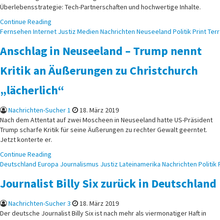
Überlebensstrategie: Tech-Partnerschaften und hochwertige Inhalte.
Continue Reading
Posted
Fernsehen
Internet
Justiz
Medien
Nachrichten
Neuseeland
Politik
Print
Terr
in
Anschlag in Neuseeland – Trump nennt
Kritik an Äußerungen zu Christchurch
„lächerlich“
Nachrichten-Sucher 1
18. März 2019
Nach dem Attentat auf zwei Moscheen in Neuseeland hatte US-Präsident
Trump scharfe Kritik für seine Äußerungen zu rechter Gewalt geerntet.
Jetzt konterte er.
Continue Reading
Posted
Deutschland
Europa
Journalismus
Justiz
Lateinamerika
Nachrichten
Politik
in
Journalist Billy Six zurück in Deutschland
Nachrichten-Sucher 3
18. März 2019
Der deutsche Journalist Billy Six ist nach mehr als viermonatiger Haft in