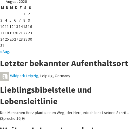
August 2026
M
D
M
D
F
S
S
1
2
3
4
5
6
7
8
9
10
11
12
13
14
15
16
17
18
19
20
21
22
23
24
25
26
27
28
29
30
31
« Aug.
Letzter bekannter Aufenthaltsort
Wildpark Leipzig
,
Leipzig
,
Germany
Lieblingsbibelstelle und
Lebensleitlinie
Des Menschen Herz plant seinen Weg, der Herr jedoch lenkt seinen Schritt.
(Sprüche 16,9)