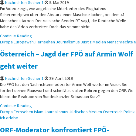
Nachrichten-Sucher 1
9. Mai 2019
Ein Video zeigt, wie angebliche Mitarbeiter des Flughafens
Scheremetjewo über den Absturz einer Maschine lachen, bei dem 41
Menschen starben. Der russische Sender RT sagt, die Deutsche Welle
habe das Video verbreitet. Doch das stimmt nicht.
Continue Reading
Posted
Europa
Europawahl
Fernsehen
Journalismus
Justiz
Medien
Menschrechte
N
in
Österreich – Jagd der FPÖ auf Armin Wolf
geht weiter
Nachrichten-Sucher 1
29. April 2019
Die FPÖ hat den Nachrichtenmoderator Armin Wolf weiter im Visier. Sie
fordert seinen Rauswurf und schießt aus allen Rohren gegen den ORF. Wo
bleibt die Reaktion von Bundeskanzler Sebastian Kurz?
Continue Reading
Posted
Europa
Fernsehen
Islam
Journalismus
Jüdisches
Medien
Österreich
Politik
in
ich erlebe
ORF-Moderator konfrontiert FPÖ-