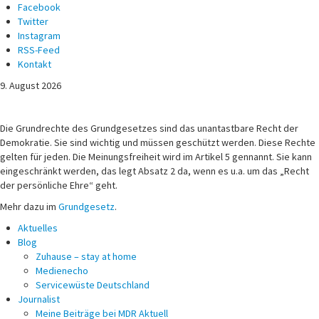
Facebook
Twitter
Instagram
RSS-Feed
Kontakt
9. August 2026
Michael Voß
Journalist und Christ
Die Grundrechte des Grundgesetzes sind das unantastbare Recht der
Demokratie. Sie sind wichtig und müssen geschützt werden. Diese Rechte
gelten für jeden. Die Meinungsfreiheit wird im Artikel 5 gennannt. Sie kann
eingeschränkt werden, das legt Absatz 2 da, wenn es u.a. um das „Recht
der persönliche Ehre“ geht.
Mehr dazu im
Grundgesetz
.
Aktuelles
Blog
Zuhause – stay at home
Medienecho
Servicewüste Deutschland
Journalist
Meine Beiträge bei MDR Aktuell