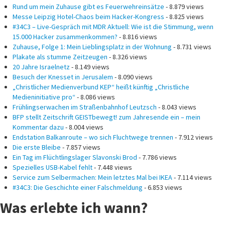
Rund um mein Zuhause gibt es Feuerwehreinsätze
- 8.879 views
Messe Leipzig Hotel-Chaos beim Hacker-Kongress
- 8.825 views
#34C3 – Live-Gespräch mit MDR Aktuell: Wie ist die Stimmung, wenn
15.000 Hacker zusammenkommen?
- 8.816 views
Zuhause, Folge 1: Mein Lieblingsplatz in der Wohnung
- 8.731 views
Plakate als stumme Zeitzeugen
- 8.326 views
20 Jahre Israelnetz
- 8.149 views
Besuch der Knesset in Jerusalem
- 8.090 views
„Christlicher Medienverbund KEP“ heißt künftig „Christliche
Medieninitiative pro“
- 8.086 views
Frühlingserwachen im Straßenbahnhof Leutzsch
- 8.043 views
BFP stellt Zeitschrift GEISTbewegt! zum Jahresende ein – mein
Kommentar dazu
- 8.004 views
Endstation Balkanroute – wo sich Fluchtwege trennen
- 7.912 views
Die erste Bleibe
- 7.857 views
Ein Tag im Flüchtlingslager Slavonski Brod
- 7.786 views
Spezielles USB-Kabel fehlt
- 7.448 views
Service zum Selbermachen: Mein letztes Mal bei IKEA
- 7.114 views
#34C3: Die Geschichte einer Falschmeldung
- 6.853 views
Was erlebte ich wann?