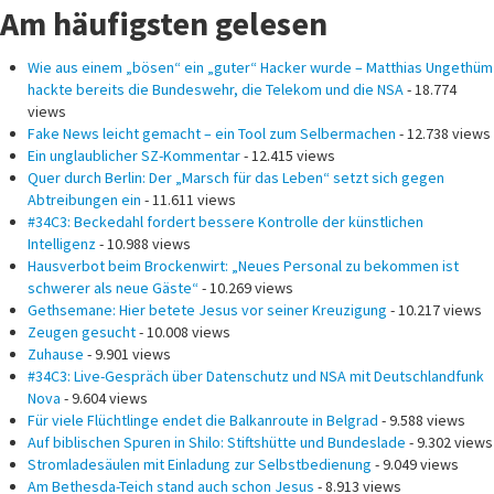
Am häufigsten gelesen
Wie aus einem „bösen“ ein „guter“ Hacker wurde – Matthias Ungethüm
hackte bereits die Bundeswehr, die Telekom und die NSA
- 18.774
views
Fake News leicht gemacht – ein Tool zum Selbermachen
- 12.738 views
Ein unglaublicher SZ-Kommentar
- 12.415 views
Quer durch Berlin: Der „Marsch für das Leben“ setzt sich gegen
Abtreibungen ein
- 11.611 views
#34C3: Beckedahl fordert bessere Kontrolle der künstlichen
Intelligenz
- 10.988 views
Hausverbot beim Brockenwirt: „Neues Personal zu bekommen ist
schwerer als neue Gäste“
- 10.269 views
Gethsemane: Hier betete Jesus vor seiner Kreuzigung
- 10.217 views
Zeugen gesucht
- 10.008 views
Zuhause
- 9.901 views
#34C3: Live-Gespräch über Datenschutz und NSA mit Deutschlandfunk
Nova
- 9.604 views
Für viele Flüchtlinge endet die Balkanroute in Belgrad
- 9.588 views
Auf biblischen Spuren in Shilo: Stiftshütte und Bundeslade
- 9.302 views
Stromladesäulen mit Einladung zur Selbstbedienung
- 9.049 views
Am Bethesda-Teich stand auch schon Jesus
- 8.913 views