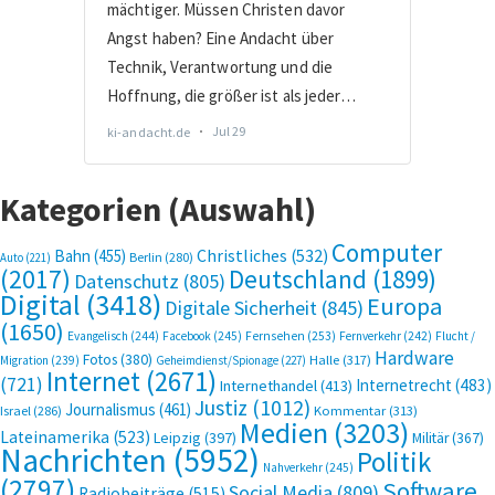
Kategorien (Auswahl)
Computer
Bahn
(455)
Christliches
(532)
Berlin
(280)
Auto
(221)
(2017)
Deutschland
(1899)
Datenschutz
(805)
Digital
(3418)
Europa
Digitale Sicherheit
(845)
(1650)
Evangelisch
(244)
Facebook
(245)
Fernsehen
(253)
Fernverkehr
(242)
Flucht /
Hardware
Fotos
(380)
Halle
(317)
Migration
(239)
Geheimdienst/Spionage
(227)
Internet
(2671)
(721)
Internetrecht
(483)
Internethandel
(413)
Justiz
(1012)
Journalismus
(461)
Kommentar
(313)
Israel
(286)
Medien
(3203)
Lateinamerika
(523)
Leipzig
(397)
Militär
(367)
Nachrichten
(5952)
Politik
Nahverkehr
(245)
(2797)
Software
Social Media
(809)
Radiobeiträge
(515)