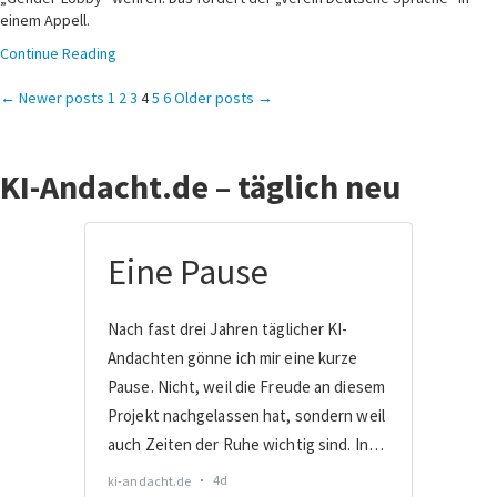
einem Appell.
Continue Reading
Seitennummerierung
← Newer posts
1
2
3
4
5
6
Older posts →
der
KI-Andacht.de – täglich neu
Beiträge