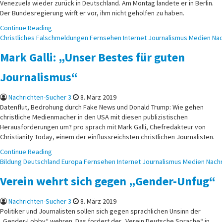
Venezuela wieder zurück in Deutschland. Am Montag landete er in Berlin.
Der Bundesregierung wirft er vor, ihm nicht geholfen zu haben.
Continue Reading
Posted
Christliches
Falschmeldungen
Fernsehen
Internet
Journalismus
Medien
Nac
in
Mark Galli: „Unser Bestes für guten
Journalismus“
Nachrichten-Sucher 3
8. März 2019
Datenflut, Bedrohung durch Fake News und Donald Trump: Wie gehen
christliche Medienmacher in den USA mit diesen publizistischen
Herausforderungen um? pro sprach mit Mark Galli, Chefredakteur von
Christianity Today, einem der einflussreichsten christlichen Journalisten.
Continue Reading
Posted
Bildung
Deutschland
Europa
Fernsehen
Internet
Journalismus
Medien
Nach
in
Verein wehrt sich gegen „Gender-Unfug“
Nachrichten-Sucher 3
8. März 2019
Politiker und Journalisten sollen sich gegen sprachlichen Unsinn der
„Gender-Lobby“ wehren. Das fordert der „Verein Deutsche Sprache“ in