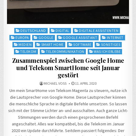
Posted
DEUTSCHLAND
DIGITAL
DIGITALE ASSISTENTEN
in
EUROPA
GOOGLE
GOOGLE ASSISTANT
INTERNET
MEDIEN
SMART HOME
SOFTWARE
SONSTIGES
TELEKOM
TELEKOMMUNIKATION
WAS ICH ERLEBE
Zusammenspiel zwischen Google Home
und Telekom SmartHome seit Januar
gestört
MICHAEL VOSS
11. APRIL 2020
Um mein SmartHome von Telekom Magenta zu steuern, nutze ich
die Lautsprecher von Google Home. Diese Lautsprecher können
die menschliche Sprache in digitale Befehle umsetzen. So lassen
sich mit der Stimme Lichter an- und ausschalten. Auch ganze Licht-
Stimmungen werden durch einen gesprochenen Befehl
angeschaltet. Alles war kompatibel, bis die Telekom im Januar
2020 ein Update durchführte. Seitdem passiert folgendes: Der