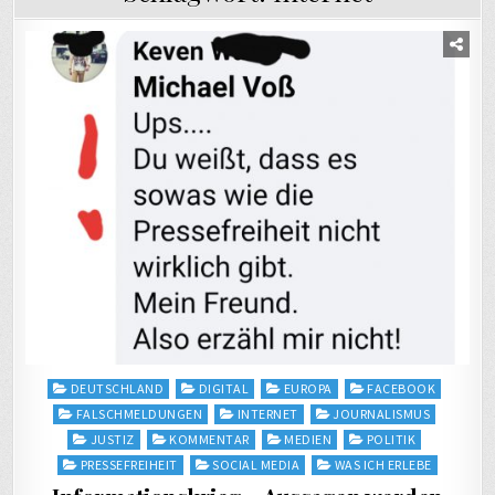
Posted
DEUTSCHLAND
DIGITAL
EUROPA
FACEBOOK
in
FALSCHMELDUNGEN
INTERNET
JOURNALISMUS
JUSTIZ
KOMMENTAR
MEDIEN
POLITIK
PRESSEFREIHEIT
SOCIAL MEDIA
WAS ICH ERLEBE