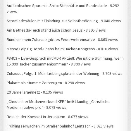
Auf biblischen Spuren in Shilo: Stiftshütte und Bundeslade
- 9.292
views
Stromladesäulen mit Einladung zur Selbstbedienung
- 9.040 views
Am Bethesda-Teich stand auch schon Jesus
- 8.895 views
Rund um mein Zuhause gibt es Feuerwehreinsätze
- 8.863 views
Messe Leipzig Hotel-Chaos beim Hacker-Kongress
- 8.810 views
#34C3 – Live-Gespräch mit MDR Aktuell: Wie ist die Stimmung, wenn
15.000 Hacker zusammenkommen?
- 8.800 views
Zuhause, Folge 1: Mein Lieblingsplatz in der Wohnung
- 8.703 views
Plakate als stumme Zeitzeugen
- 8.298 views
20 Jahre Israelnetz
- 8.135 views
„Christlicher Medienverbund KEP“ heißt künftig „Christliche
Medieninitiative pro“
- 8.078 views
Besuch der Knesset in Jerusalem
- 8.077 views
Frühlingserwachen im Straßenbahnhof Leutzsch
- 8.028 views