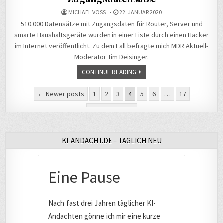
MICHAEL VOSS
22. JANUAR 2020
510.000 Datensätze mit Zugangsdaten für Router, Server und
smarte Haushaltsgeräte wurden in einer Liste durch einen Hacker
im Internet veröffentlicht. Zu dem Fall befragte mich MDR Aktuell-
Moderator Tim Deisinger.
CONTINUE READING
Seitennummerierung
← Newer posts
1
2
3
4
5
6
…
17
der
Older posts →
Beiträge
KI-ANDACHT.DE – TÄGLICH NEU