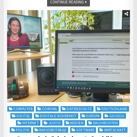
CONTINUE READING
Posted
COMPUTER
CORONA
DATENSCHUTZ
DEUTSCHLAND
in
DIGITAL
DIGITALE SICHERHEIT
EUROPA
GOOGLE
INTERNET
JUSTIZ
MEDIEN
NACHRICHTEN
POLITIK
RADIOBEITRÄGE
SOFTWARE
WIRTSCHAFT