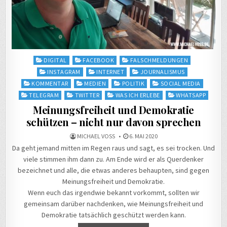
Posted
DIGITAL
FACEBOOK
FALSCHMELDUNGEN
in
INSTAGRAM
INTERNET
JOURNALISMUS
KOMMENTAR
MEDIEN
POLITIK
SOCIAL MEDIA
TELEGRAM
TWITTER
WAS ICH ERLEBE
WHATSAPP
Meinungsfreiheit und Demokratie
schützen – nicht nur davon sprechen
MICHAEL VOSS
6. MAI 2020
Da geht jemand mitten im Regen raus und sagt, es sei trocken. Und
viele stimmen ihm dann zu. Am Ende wird er als Querdenker
bezeichnet und alle, die etwas anderes behaupten, sind gegen
Meinungsfreiheit und Demokratie.
Wenn euch das irgendwie bekannt vorkommt, sollten wir
gemeinsam darüber nachdenken, wie Meinungsfreiheit und
Demokratie tatsächlich geschützt werden kann.