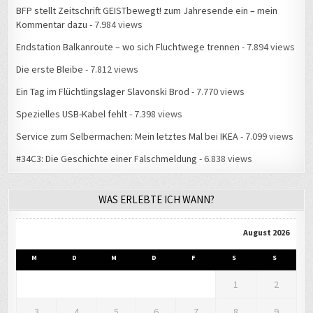
BFP stellt Zeitschrift GEISTbewegt! zum Jahresende ein – mein
Kommentar dazu
- 7.984 views
Endstation Balkanroute – wo sich Fluchtwege trennen
- 7.894 views
Die erste Bleibe
- 7.812 views
Ein Tag im Flüchtlingslager Slavonski Brod
- 7.770 views
Spezielles USB-Kabel fehlt
- 7.398 views
Service zum Selbermachen: Mein letztes Mal bei IKEA
- 7.099 views
#34C3: Die Geschichte einer Falschmeldung
- 6.838 views
WAS ERLEBTE ICH WANN?
August 2026
M
D
M
D
F
S
S
1
2
3
4
5
6
7
8
9