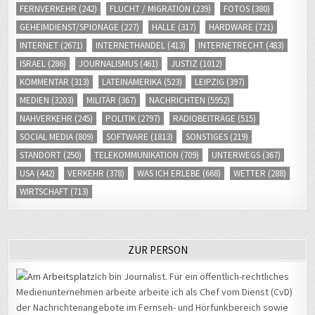
FERNVERKEHR
(242)
FLUCHT / MIGRATION
(239)
FOTOS
(380)
GEHEIMDIENST/SPIONAGE
(227)
HALLE
(317)
HARDWARE
(721)
INTERNET
(2671)
INTERNETHANDEL
(413)
INTERNETRECHT
(483)
ISRAEL
(286)
JOURNALISMUS
(461)
JUSTIZ
(1012)
KOMMENTAR
(313)
LATEINAMERIKA
(523)
LEIPZIG
(397)
MEDIEN
(3203)
MILITÄR
(367)
NACHRICHTEN
(5952)
NAHVERKEHR
(245)
POLITIK
(2797)
RADIOBEITRÄGE
(515)
SOCIAL MEDIA
(809)
SOFTWARE
(1813)
SONSTIGES
(219)
STANDORT
(250)
TELEKOMMUNIKATION
(709)
UNTERWEGS
(367)
USA
(442)
VERKEHR
(378)
WAS ICH ERLEBE
(668)
WETTER
(288)
WIRTSCHAFT
(713)
ZUR PERSON
Ich bin Journalist. Für ein öffentlich-rechtliches
Medienunternehmen arbeite arbeite ich als Chef vom Dienst (CvD)
der Nachrichtenangebote im Fernseh- und Hörfunkbereich sowie