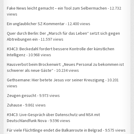
Fake News leicht gemacht – ein Tool zum Selbermachen
- 12.732
views
Ein unglaublicher SZ-Kommentar
- 12.400 views
Quer durch Berlin: Der „Marsch für das Leben“ setzt sich gegen
Abtreibungen ein
- 11.597 views
#34C3: Beckedahl fordert bessere Kontrolle der künstlichen
Intelligenz
- 10.968 views
Hausverbot beim Brockenwirt: „Neues Personal zu bekommen ist
schwerer als neue Gäste“
- 10.234 views
Gethsemane: Hier betete Jesus vor seiner Kreuzigung
- 10.201
views
Zeugen gesucht
- 9.973 views
Zuhause
- 9.861 views
#34C3: Live-Gespräch über Datenschutz und NSA mit
Deutschlandfunk Nova
- 9.596 views
Für viele Flüchtlinge endet die Balkanroute in Belgrad
- 9.575 views