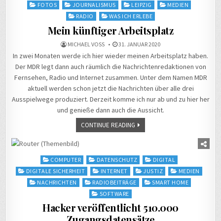
in
FOTOS
JOURNALISMUS
LEIPZIG
MEDIEN
RADIO
WAS ICH ERLEBE
Mein künftiger Arbeitsplatz
MICHAEL VOSS
31. JANUAR 2020
In zwei Monaten werde ich hier wieder meinen Arbeitsplatz haben.
Der MDR legt dann auch räumlich die Nachrichtenredaktionen von
Fernsehen, Radio und Internet zusammen. Unter dem Namen MDR
aktuell werden schon jetzt die Nachrichten über alle drei
Ausspielwege produziert. Derzeit komme ich nur ab und zu hier her
und genieße dann auch die Aussicht.
CONTINUE READING
Posted
COMPUTER
DATENSCHUTZ
DIGITAL
in
DIGITALE SICHERHEIT
INTERNET
JUSTIZ
MEDIEN
NACHRICHTEN
RADIOBEITRÄGE
SMART HOME
SOFTWARE
Hacker veröffentlicht 510.000
Zugangsdatensätze