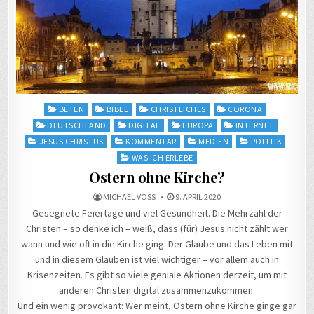
Posted
BETEN
BIBEL
CHRISTLICHES
CORONA
in
DEUTSCHLAND
DIGITAL
EUROPA
INTERNET
JESUS CHRISTUS
KOMMENTAR
MEDIEN
POLITIK
WAS ICH ERLEBE
Ostern ohne Kirche?
MICHAEL VOSS
9. APRIL 2020
Gesegnete Feiertage und viel Gesundheit. Die Mehrzahl der
Christen – so denke ich – weiß, dass (für) Jesus nicht zählt wer
wann und wie oft in die Kirche ging. Der Glaube und das Leben mit
und in diesem Glauben ist viel wichtiger – vor allem auch in
Krisenzeiten. Es gibt so viele geniale Aktionen derzeit, um mit
anderen Christen digital zusammenzukommen.
Und ein wenig provokant: Wer meint, Ostern ohne Kirche ginge gar