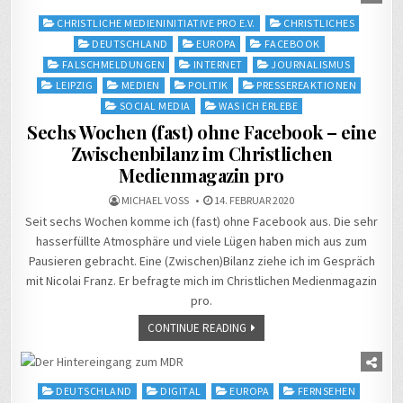
Posted
CHRISTLICHE MEDIENINITIATIVE PRO E.V.
CHRISTLICHES
in
DEUTSCHLAND
EUROPA
FACEBOOK
FALSCHMELDUNGEN
INTERNET
JOURNALISMUS
LEIPZIG
MEDIEN
POLITIK
PRESSEREAKTIONEN
SOCIAL MEDIA
WAS ICH ERLEBE
Sechs Wochen (fast) ohne Facebook – eine
Zwischenbilanz im Christlichen
Medienmagazin pro
MICHAEL VOSS
14. FEBRUAR 2020
Seit sechs Wochen komme ich (fast) ohne Facebook aus. Die sehr
hasserfüllte Atmosphäre und viele Lügen haben mich aus zum
Pausieren gebracht. Eine (Zwischen)Bilanz ziehe ich im Gespräch
mit Nicolai Franz. Er befragte mich im Christlichen Medienmagazin
pro.
CONTINUE READING
Posted
DEUTSCHLAND
DIGITAL
EUROPA
FERNSEHEN