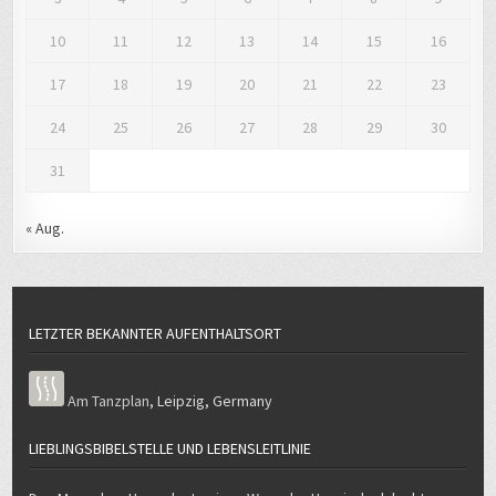
10
11
12
13
14
15
16
17
18
19
20
21
22
23
24
25
26
27
28
29
30
31
« Aug.
LETZTER BEKANNTER AUFENTHALTSORT
Am Tanzplan
,
Leipzig
,
Germany
LIEBLINGSBIBELSTELLE UND LEBENSLEITLINIE