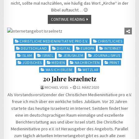
nicht, sollte mal nachzählen, wie häufig das Wort „Kirche“ in der
Bibel auftaucht… 😉
CONTINUE READING
Posted
CHRISTLICHE MEDIENINITIATIVE PRO E.V.
CHRISTLICHES
in
DEUTSCHLAND
DIGITAL
EUROPA
INTERNET
ISLAM
ISRAEL
JERUSALEM
JOURNALISMUS
JÜDISCHES
MEDIEN
NACHRICHTEN
PRINT
WAS ICH ERLEBE
WETZLAR
20 Jahre Israelnetz
MICHAEL VOSS
12. MÄRZ 2020
Als Vorstandsvorsitzender der Christlichen Medieninitiative pro e.V.
freue ich mich über ein wirkliche tolles Jubiläum. Vor 20 Jahren
startete das heutige Israelnetz im Internet. Seitdem findet hier
eine im deutschsprachigen Raum einmalige und exzellente
Berichterstattung aus und über Israel statt. Die Christliche
Medieninitiative pro e.V. ist Herausgeber des Angebots. Parallel
zum täglich aktuellen Internetangebot gibt es auch alle zwei