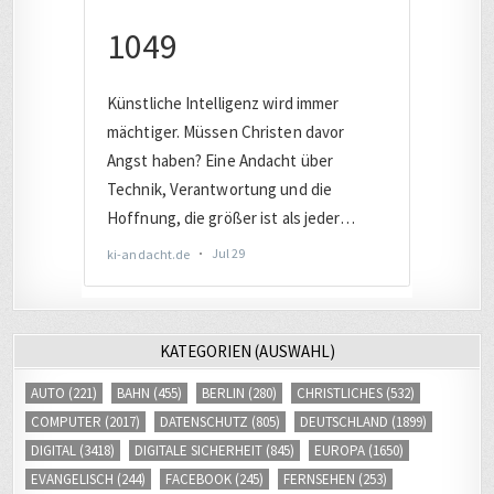
KATEGORIEN (AUSWAHL)
AUTO
(221)
BAHN
(455)
BERLIN
(280)
CHRISTLICHES
(532)
COMPUTER
(2017)
DATENSCHUTZ
(805)
DEUTSCHLAND
(1899)
DIGITAL
(3418)
DIGITALE SICHERHEIT
(845)
EUROPA
(1650)
EVANGELISCH
(244)
FACEBOOK
(245)
FERNSEHEN
(253)