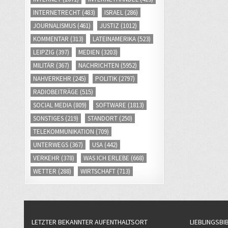
INTERNETRECHT
(483)
ISRAEL
(286)
JOURNALISMUS
(461)
JUSTIZ
(1012)
KOMMENTAR
(313)
LATEINAMERIKA
(523)
LEIPZIG
(397)
MEDIEN
(3203)
MILITÄR
(367)
NACHRICHTEN
(5952)
NAHVERKEHR
(245)
POLITIK
(2797)
RADIOBEITRÄGE
(515)
SOCIAL MEDIA
(809)
SOFTWARE
(1813)
SONSTIGES
(219)
STANDORT
(250)
TELEKOMMUNIKATION
(709)
UNTERWEGS
(367)
USA
(442)
VERKEHR
(378)
WAS ICH ERLEBE
(668)
WETTER
(288)
WIRTSCHAFT
(713)
LETZTER BEKANNTER AUFENTHALTSORT
LIEBLINGSBI