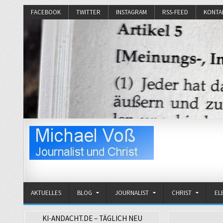
FACEBOOK
TWITTER
INSTAGRAM
RSS-FEED
KONTA
Michael Voß
Journalist und Christ
AKTUELLES
BLOG
JOURNALIST
CHRIST
EL
KI-ANDACHT.DE – TÄGLICH NEU