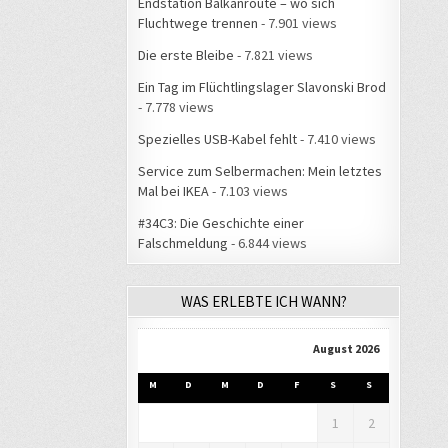
Endstation Balkanroute – wo sich
Fluchtwege trennen
- 7.901 views
Die erste Bleibe
- 7.821 views
Ein Tag im Flüchtlingslager Slavonski Brod
- 7.778 views
Spezielles USB-Kabel fehlt
- 7.410 views
Service zum Selbermachen: Mein letztes
Mal bei IKEA
- 7.103 views
#34C3: Die Geschichte einer
Falschmeldung
- 6.844 views
WAS ERLEBTE ICH WANN?
August 2026
M
D
M
D
F
S
S
1
2