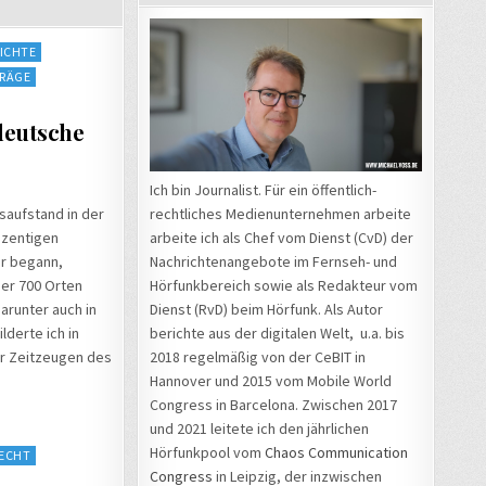
ICHTE
TRÄGE
ldeutsche
Ich bin Journalist. Für ein öffentlich-
saufstand in der
rechtliches Medienunternehmen arbeite
ozentigen
arbeite ich als Chef vom Dienst (CvD) der
r begann,
Nachrichtenangebote im Fernseh- und
ber 700 Orten
Hörfunkbereich sowie als Redakteur vom
arunter auch in
Dienst (RvD) beim Hörfunk. Als Autor
lderte ich in
berichte aus der digitalen Welt, u.a. bis
er Zeitzeugen des
2018 regelmäßig von der CeBIT in
Hannover und 2015 vom Mobile World
Congress in Barcelona. Zwischen 2017
und 2021 leitete ich den jährlichen
Hörfunkpool vom
Chaos Communication
RECHT
Congress
in Leipzig, der inzwischen