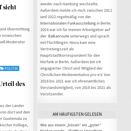
wieder nach Hamburg wechselte.
 sieht
Außerdem melde ich mich zwischen 2012
und 2022 regelmäßig von der
Internationalen Funkausstellung
in Berlin.
 und Übermittlung
2016 war ich für meinen Arbeitgeber auf
e inzwischen
der
Balkanroute
unterwegs und sprach
uell-Moderator
mit Flüchtlingen. Hinzu kam eine
Vertretungszeit als
Hauptstadtkorrespondent für den
Hörfunk in Berlin. Außerdem bin ich
engagierter Christ und Mitglied der
POLITIK
Christlichen Medieninitiative pro e.V. Von
2016 bis 2021 war ich ehrenamtliches
rteil des
Vorstandsmitglied, von 2018 bis 2021 als
Vorsitzender.
ines der Länder
 von dort und den
AM HÄUFIGSTEN GELESEN
 er Guatemala zu
Wie aus einem „bösen“ ein „guter“
kischer Kollege,
Hacker wurde – Matthias Ungethüm