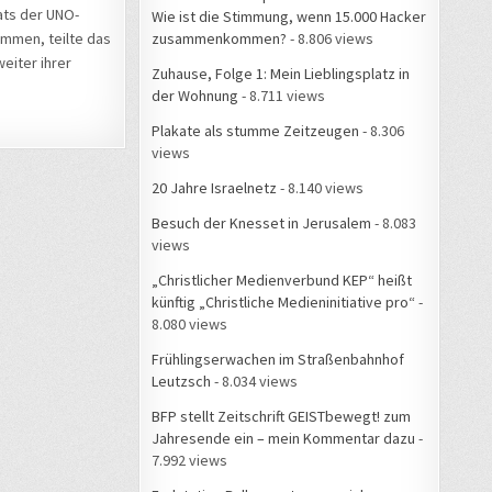
ats der UNO-
Wie ist die Stimmung, wenn 15.000 Hacker
zusammenkommen?
- 8.806 views
ommen, teilte das
weiter ihrer
Zuhause, Folge 1: Mein Lieblingsplatz in
der Wohnung
- 8.711 views
Plakate als stumme Zeitzeugen
- 8.306
views
20 Jahre Israelnetz
- 8.140 views
Besuch der Knesset in Jerusalem
- 8.083
views
„Christlicher Medienverbund KEP“ heißt
künftig „Christliche Medieninitiative pro“
-
8.080 views
Frühlingserwachen im Straßenbahnhof
Leutzsch
- 8.034 views
BFP stellt Zeitschrift GEISTbewegt! zum
Jahresende ein – mein Kommentar dazu
-
7.992 views