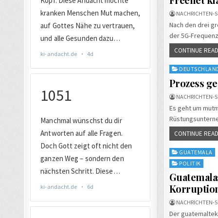
NACHRICHTEN-S
Nach den drei gr
der 5G-Frequenz
CONTINUE READ
Posted
DEUTSCHLAN
in
Prozess ge
NACHRICHTEN-S
Es geht um mutm
Rüstungsunterneh
CONTINUE READ
Posted
GUATEMALA
in
POLITIK
Guatemala
Korruptio
NACHRICHTEN-S
Der guatemaltek