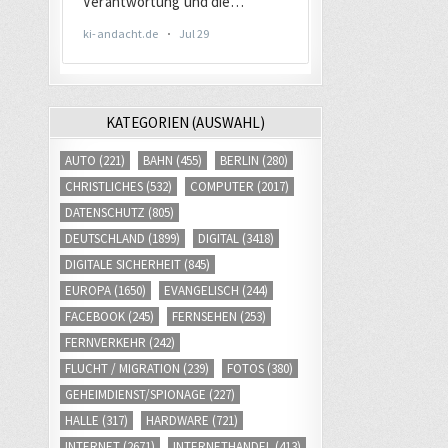
KATEGORIEN (AUSWAHL)
AUTO
(221)
BAHN
(455)
BERLIN
(280)
CHRISTLICHES
(532)
COMPUTER
(2017)
DATENSCHUTZ
(805)
DEUTSCHLAND
(1899)
DIGITAL
(3418)
DIGITALE SICHERHEIT
(845)
EUROPA
(1650)
EVANGELISCH
(244)
FACEBOOK
(245)
FERNSEHEN
(253)
FERNVERKEHR
(242)
FLUCHT / MIGRATION
(239)
FOTOS
(380)
GEHEIMDIENST/SPIONAGE
(227)
HALLE
(317)
HARDWARE
(721)
INTERNET
(2671)
INTERNETHANDEL
(413)