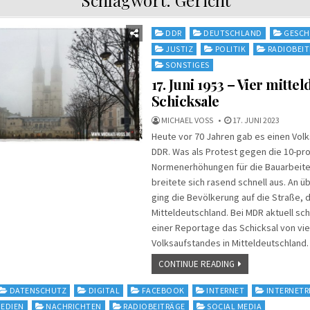
Posted
DDR
DEUTSCHLAND
GESCH
in
JUSTIZ
POLITIK
RADIOBEI
SONSTIGES
17. Juni 1953 – Vier mitte
Schicksale
MICHAEL VOSS
17. JUNI 2023
Heute vor 70 Jahren gab es einen Volk
DDR. Was als Protest gegen die 10-pr
Normenerhöhungen für die Bauarbeite
breitete sich rasend schnell aus. An ü
ging die Bevölkerung auf die Straße, d
Mitteldeutschland. Bei MDR aktuell schi
einer Reportage das Schicksal von vi
Volksaufstandes in Mitteldeutschland.
CONTINUE READING
DATENSCHUTZ
DIGITAL
FACEBOOK
INTERNET
INTERNET
EDIEN
NACHRICHTEN
RADIOBEITRÄGE
SOCIAL MEDIA