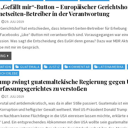
„Gefällt mir“-Button – Europäischer Gerichtshof
netseiten-Betreiber in der Verantwortung
29. JULI 2019
Gerichtshof hat entschieden, dass Internet-Seiten-Betreiber für Erhebung
 Facebooks „Like“-Button mit verantwortlich sind. Vorausgegangen war ein
ussion. Was sagt die Entscheidung des EuGH denn genau? Dazu war MDR Akt
e mit mir im Gespräch.
ING
RATION
GUATEMALA
JUSTIZ
KOMMENTAR
LATEINAMERIKA
ICH ERLEBE
ump zwingt guatemaltekische Regierung gegen U
rfassungsgerichtes zu verstoßen
27. JULI 2019
 brutal und antidemokratisch, was da in aller Stille passiert. Guatemala ist e
Korruption und heftigster Gewalt weltweit. Weil US-Präsident Donald Trump
n Nachbarn keine Flüchtlinge in die USA einreisen lassen möchte, erklärte
“ Land. Ein entsprechendes Abkommen mit den USA wollte sein guatemalte