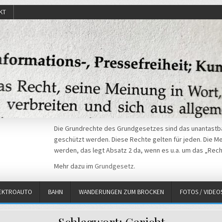
KT
Die Grundrechte des Grundgesetzes sind das unantastba
geschützt werden. Diese Rechte gelten für jeden. Die Mei
werden, das legt Absatz 2 da, wenn es u.a. um das „Rech
Mehr dazu im
Grundgesetz
.
EKTROAUTO
BAHN
WANDERUNGEN ZUM BROCKEN
FOTOS / VIDEO
Schlagwort:
Gericht