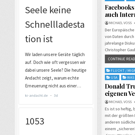
Facebooks 
auch Inter
MICHAEL VOSS
Der Europäische 
von Daten durch
jahrelange Disk
Christopher Gaub
CONTINUE READ
Posted
FLUCHT / MIG
in
USA
WAS 
Donald Tr
eigenen Ve
MICHAEL VOSS
Es ist so heftig,
mit der größten 
anderen südliche
einem „sicheren