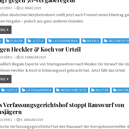
UCHER 3
12. MÄRZ 2019
oßen deutschen Netzbetreibern stellt jetzt auch Freenet einen Eilantrag g
en-Vergabe – jedoch aus ganz anderen Gründen.
ING
D
EUROPA
JUSTIZ
LATEINAMERIKA
MEXIKO
NACHRICHT
gen Heckler & Koch vor Urteil
UCHER 5
20. FEBRUAR 2019
aßlich illegale Exporte von Sturmgewehren nach Mexiko: Ein Vorwurf der d
men Heckler & Koch in Erklärungsnot gebracht hat. Jetzt fällt das Urteil.
ING
JUSTIZ
LATEINAMERIKA
MENSCHRECHTE
MILITÄR
NACHR
s Verfassungsgerichtshof stoppt Rauswurf von
nsjägern
UCHER 1
9. JANUAR 2019
ische Verfassungsgerichtshof hat den Rauswurf der Korruptionsermittler d