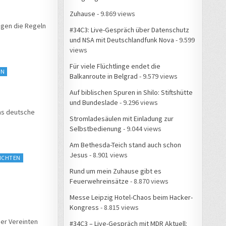
Zuhause
- 9.869 views
egen die Regeln
#34C3: Live-Gespräch über Datenschutz
und NSA mit Deutschlandfunk Nova
- 9.599
views
Für viele Flüchtlinge endet die
EN
Balkanroute in Belgrad
- 9.579 views
Auf biblischen Spuren in Shilo: Stiftshütte
und Bundeslade
- 9.296 views
as deutsche
Stromladesäulen mit Einladung zur
Selbstbedienung
- 9.044 views
Am Bethesda-Teich stand auch schon
Jesus
- 8.901 views
ICHTEN
Rund um mein Zuhause gibt es
Feuerwehreinsätze
- 8.870 views
Messe Leipzig Hotel-Chaos beim Hacker-
Kongress
- 8.815 views
er Vereinten
#34C3 – Live-Gespräch mit MDR Aktuell: