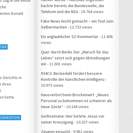
s sagte die Reise
hackte bereits die Bundeswehr, die
sche
Telekom und die NSA
- 18.764 views
denten Donald
Fake News leicht gemacht – ein Tool zum
Selbermachen
- 12.733 views
Ein unglaublicher SZ-Kommentar
- 12.406
views
ITÄR
Quer durch Berlin: Der „Marsch für das
Leben“ setzt sich gegen Abtreibungen
ein
- 11.601 views
#34C3: Beckedahl fordert bessere
 Gerichts in
Kontrolle der künstlichen Intelligenz
-
 ihres
10.973 views
t
Hausverbot beim Brockenwirt: „Neues
n hatte.
Personal zu bekommen ist schwerer als
neue Gäste“
- 10.244 views
Gethsemane: Hier betete Jesus vor
UNIKATION
seiner Kreuzigung
- 10.207 views
Zeugen gesucht
- 9.982 views