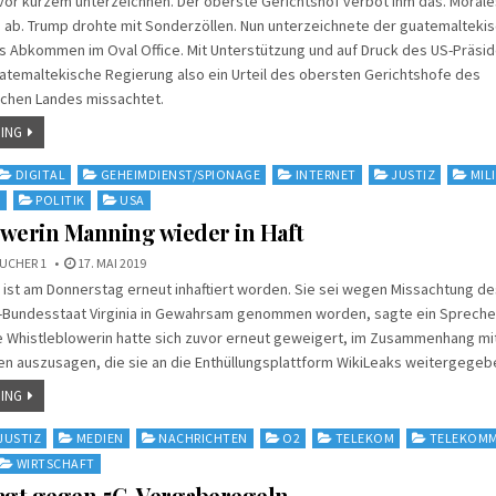
or kurzem unterzeichnen. Der oberste Gerichtshof verbot ihm das. Morale
 ab. Trump drohte mit Sonderzöllen. Nun unterzeichnete der guatemalteki
s Abkommen im Oval Office. Mit Unterstützung und auf Druck des US-Präsi
atemaltekische Regierung also ein Urteil des obersten Gerichtshofe des
schen Landes missachtet.
ING
DIGITAL
GEHEIMDIENST/SPIONAGE
INTERNET
JUSTIZ
MIL
N
POLITIK
USA
werin Manning wieder in Haft
UCHER 1
17. MAI 2019
ist am Donnerstag erneut inhaftiert worden. Sie sei wegen Missachtung des
S-Bundesstaat Virginia in Gewahrsam genommen worden, sagte ein Sprecher
e Whistleblowerin hatte sich zuvor erneut geweigert, im Zusammenhang mi
n auszusagen, die sie an die Enthüllungsplattform WikiLeaks weitergegebe
ING
JUSTIZ
MEDIEN
NACHRICHTEN
O2
TELEKOM
TELEKOMM
WIRTSCHAFT
lagt gegen 5G-Vergaberegeln