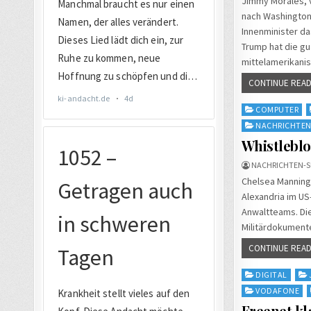
Jimmy Morales, v
nach Washington
Innenminister da
Trump hat die gu
mittelamerikani
CONTINUE READ
Posted
COMPUTER
in
NACHRICHTE
Whistleblo
NACHRICHTEN-S
Chelsea Manning 
Alexandria im U
Anwaltteams. Di
Militärdokumente
CONTINUE READ
Posted
DIGITAL
in
VODAFONE
Freenet k