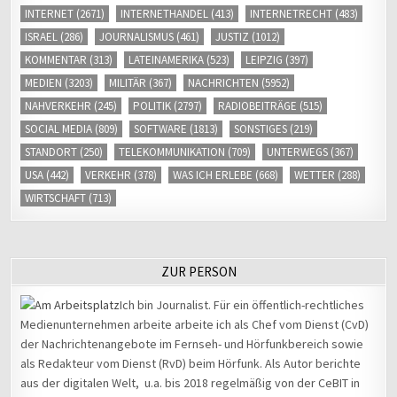
INTERNET
(2671)
INTERNETHANDEL
(413)
INTERNETRECHT
(483)
ISRAEL
(286)
JOURNALISMUS
(461)
JUSTIZ
(1012)
KOMMENTAR
(313)
LATEINAMERIKA
(523)
LEIPZIG
(397)
MEDIEN
(3203)
MILITÄR
(367)
NACHRICHTEN
(5952)
NAHVERKEHR
(245)
POLITIK
(2797)
RADIOBEITRÄGE
(515)
SOCIAL MEDIA
(809)
SOFTWARE
(1813)
SONSTIGES
(219)
STANDORT
(250)
TELEKOMMUNIKATION
(709)
UNTERWEGS
(367)
USA
(442)
VERKEHR
(378)
WAS ICH ERLEBE
(668)
WETTER
(288)
WIRTSCHAFT
(713)
ZUR PERSON
Ich bin Journalist. Für ein öffentlich-rechtliches
Medienunternehmen arbeite arbeite ich als Chef vom Dienst (CvD)
der Nachrichtenangebote im Fernseh- und Hörfunkbereich sowie
als Redakteur vom Dienst (RvD) beim Hörfunk. Als Autor berichte
aus der digitalen Welt, u.a. bis 2018 regelmäßig von der CeBIT in