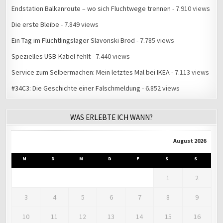
Endstation Balkanroute – wo sich Fluchtwege trennen
- 7.910 views
Die erste Bleibe
- 7.849 views
Ein Tag im Flüchtlingslager Slavonski Brod
- 7.785 views
Spezielles USB-Kabel fehlt
- 7.440 views
Service zum Selbermachen: Mein letztes Mal bei IKEA
- 7.113 views
#34C3: Die Geschichte einer Falschmeldung
- 6.852 views
WAS ERLEBTE ICH WANN?
August 2026
M
D
M
D
F
S
S
1
2
3
4
5
6
7
8
9
10
11
12
13
14
15
16