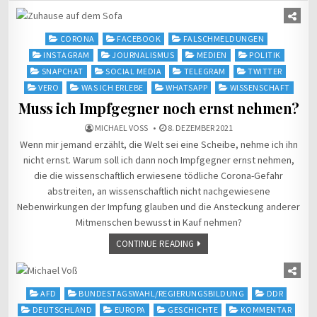
Posted
CORONA
FACEBOOK
FALSCHMELDUNGEN
in
INSTAGRAM
JOURNALISMUS
MEDIEN
POLITIK
SNAPCHAT
SOCIAL MEDIA
TELEGRAM
TWITTER
VERO
WAS ICH ERLEBE
WHATSAPP
WISSENSCHAFT
Muss ich Impfgegner noch ernst nehmen?
MICHAEL VOSS
8. DEZEMBER 2021
Wenn mir jemand erzählt, die Welt sei eine Scheibe, nehme ich ihn
nicht ernst. Warum soll ich dann noch Impfgegner ernst nehmen,
die die wissenschaftlich erwiesene tödliche Corona-Gefahr
abstreiten, an wissenschaftlich nicht nachgewiesene
Nebenwirkungen der Impfung glauben und die Ansteckung anderer
Mitmenschen bewusst in Kauf nehmen?
CONTINUE READING
Posted
AFD
BUNDESTAGSWAHL/REGIERUNGSBILDUNG
DDR
in
DEUTSCHLAND
EUROPA
GESCHICHTE
KOMMENTAR