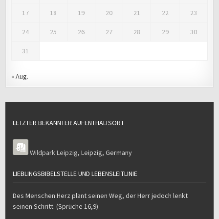
17
18
19
20
21
22
23
24
25
26
27
28
29
30
31
« Aug.
LETZTER BEKANNTER AUFENTHALTSORT
Wildpark Leipzig
,
Leipzig
,
Germany
LIEBLINGSBIBELSTELLE UND LEBENSLEITLINIE
Des Menschen Herz plant seinen Weg, der Herr jedoch lenkt
seinen Schritt. (Sprüche 16,9)