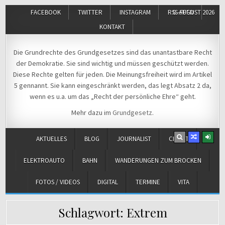
FACEBOOK
TWITTER
INSTAGRAM
RSS-FEED
8. AUGUST 2026
KONTAKT
Michael Voß
Journalist und Christ
Die Grundrechte des Grundgesetzes sind das unantastbare Recht
der Demokratie. Sie sind wichtig und müssen geschützt werden.
Diese Rechte gelten für jeden. Die Meinungsfreiheit wird im Artikel
5 gennannt. Sie kann eingeschränkt werden, das legt Absatz 2 da,
wenn es u.a. um das „Recht der persönliche Ehre“ geht.
Mehr dazu im
Grundgesetz
.
AKTUELLES
BLOG
JOURNALIST
CHRIST
ELEKTROAUTO
BAHN
WANDERUNGEN ZUM BROCKEN
FOTOS / VIDEOS
DIGITAL
TERMINE
VITA
Schlagwort:
Extrem