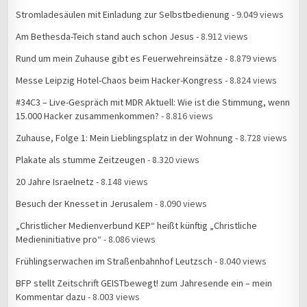
Stromladesäulen mit Einladung zur Selbstbedienung
- 9.049 views
Am Bethesda-Teich stand auch schon Jesus
- 8.912 views
Rund um mein Zuhause gibt es Feuerwehreinsätze
- 8.879 views
Messe Leipzig Hotel-Chaos beim Hacker-Kongress
- 8.824 views
#34C3 – Live-Gespräch mit MDR Aktuell: Wie ist die Stimmung, wenn
15.000 Hacker zusammenkommen?
- 8.816 views
Zuhause, Folge 1: Mein Lieblingsplatz in der Wohnung
- 8.728 views
Plakate als stumme Zeitzeugen
- 8.320 views
20 Jahre Israelnetz
- 8.148 views
Besuch der Knesset in Jerusalem
- 8.090 views
„Christlicher Medienverbund KEP“ heißt künftig „Christliche
Medieninitiative pro“
- 8.086 views
Frühlingserwachen im Straßenbahnhof Leutzsch
- 8.040 views
BFP stellt Zeitschrift GEISTbewegt! zum Jahresende ein – mein
Kommentar dazu
- 8.003 views