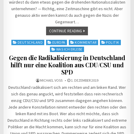
würdest du dann etwas gegen die drohenden Nationalsozialisten
unternehmen? — Richtig, eine Zeitmaschine gibt es nicht. Aber
genauso aktiv werden kannst du auch gegen die Nazis der
Gegenwart…
CONTINUE READING
Posted
DEUTSCHLAND
EUROPA
KOMMENTAR
POLITIK
in
WAS ICH ERLEBE
Gegen die Radikalisierung in Deutschland
hilft nur eine Koalition aus CDU/CSU und
SPD
MICHAEL VOSS
1. DEZEMBER 2019
Deutschland radikalisiert sich am rechten und am linken Rand. Wer
sich das genau anguckt, wird feststellen dass rein rechnerisch
einzig CDU/CSU und SPD zusammen dagegen angehen können.
Jede andere Konstellation nimmt entweder den rechten oder den
linken Rand mit ins Boot. Wer also nicht möchte, dass sich
Deutschland in Richtung rechts oder links radikalisiert und extreme
Politiker an die Macht kommen, kann sich nur für eine Koalition aus
Union und SPD aussprechen. Dummerweise zerlegt sich die SPD