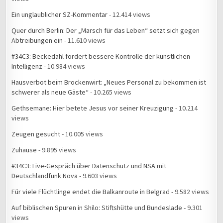
Ein unglaublicher SZ-Kommentar
- 12.414 views
Quer durch Berlin: Der „Marsch für das Leben“ setzt sich gegen
Abtreibungen ein
- 11.610 views
#34C3: Beckedahl fordert bessere Kontrolle der künstlichen
Intelligenz
- 10.984 views
Hausverbot beim Brockenwirt: „Neues Personal zu bekommen ist
schwerer als neue Gäste“
- 10.265 views
Gethsemane: Hier betete Jesus vor seiner Kreuzigung
- 10.214
views
Zeugen gesucht
- 10.005 views
Zuhause
- 9.895 views
#34C3: Live-Gespräch über Datenschutz und NSA mit
Deutschlandfunk Nova
- 9.603 views
Für viele Flüchtlinge endet die Balkanroute in Belgrad
- 9.582 views
Auf biblischen Spuren in Shilo: Stiftshütte und Bundeslade
- 9.301
views