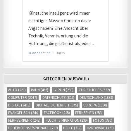
KATEGORIEN (AUSWAHL)
AUTO
(221)
BAHN
(455)
BERLIN
(280)
CHRISTLICHES
(532)
COMPUTER
(2017)
DATENSCHUTZ
(805)
DEUTSCHLAND
(1899)
DIGITAL
(3418)
DIGITALE SICHERHEIT
(845)
EUROPA
(1650)
EVANGELISCH
(244)
FACEBOOK
(245)
FERNSEHEN
(253)
FERNVERKEHR
(242)
FLUCHT / MIGRATION
(239)
FOTOS
(380)
GEHEIMDIENST/SPIONAGE
(227)
HALLE
(317)
HARDWARE
(721)