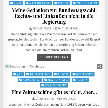
LINKE
NAZI-DIKTATUR
POLITIK
WAS ICH ERLEBE
Meine Gedanken zur Bundestagswahl:
Rechts- und Linkaußen nicht in die
Regierung
MICHAEL VOSS
30. AUGUST 2021
Meine Stellungnahme als Privatperson und als demokratisch
geprägter deutscher Staatsbürger zur Bundestagswahl: Es gibt
zwei Parteien, die ich nicht in der Regierung haben möchte,
nämlich die am rechten und linken Rand.
CONTINUE READING
Posted
AFD
DEUTSCHLAND
EUROPA
GESCHICHTE
in
KOMMENTAR
NAZI-DIKTATUR
POLITIK
WAS ICH ERLEBE
Eine Zeitmaschine gibt es nicht, aber…
MICHAEL VOSS
9. MÄRZ 2020
Wenn du mit einer Zeitmaschine ins Jahr 1932 fliegen könntest,