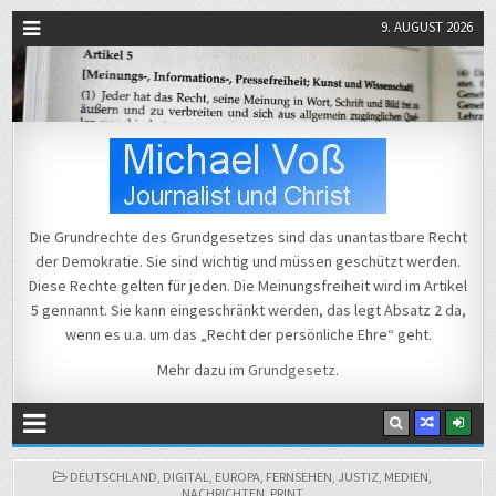
9. AUGUST 2026
Michael Voß
Journalist und Christ
Die Grundrechte des Grundgesetzes sind das unantastbare Recht
der Demokratie. Sie sind wichtig und müssen geschützt werden.
Diese Rechte gelten für jeden. Die Meinungsfreiheit wird im Artikel
5 gennannt. Sie kann eingeschränkt werden, das legt Absatz 2 da,
wenn es u.a. um das „Recht der persönliche Ehre“ geht.
Mehr dazu im
Grundgesetz
.
POSTED
DEUTSCHLAND
,
DIGITAL
,
EUROPA
,
FERNSEHEN
,
JUSTIZ
,
MEDIEN
,
IN
NACHRICHTEN
,
PRINT