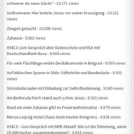
schwerer als neue Gäste“
- 10.271 views
Gethsemane: Hier betete Jesus vor seiner Kreuzigung
- 10.221
views
Zeugen gesucht
- 10.008 views
Zuhause
- 9.902 views
#34C3: Live-Gespräch über Datenschutz und NSA mit
Deutschlandfunk Nova
- 9.604 views
Für viele Flüchtlinge endet die Balkanroute in Belgrad
- 9.589 views
Auf biblischen Spuren in Shilo: Stiftshütte und Bundeslade
- 9.303
views
Stromladesäulen mit Einladung zur Selbstbedienung
- 9.049 views
Am Bethesda-Teich stand auch schon Jesus
- 8.915 views
Rund um mein Zuhause gibt es Feuerwehreinsätze
- 8.879 views
Messe Leipzig Hotel-Chaos beim Hacker-Kongress
- 8.828 views
#34C3 – Live-Gespräch mit MDR Aktuell: Wie ist die Stimmung, wenn
15.000 Hacker zusammenkommen?
- 8.818 views