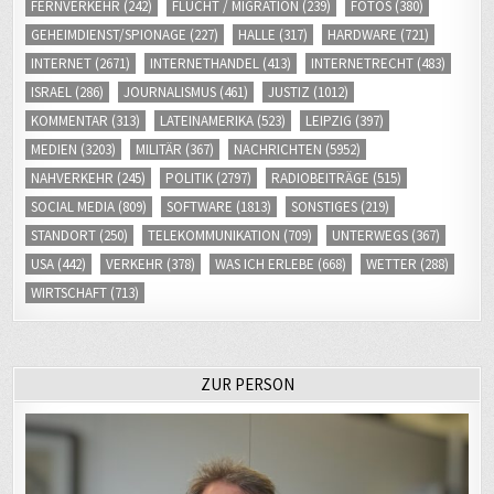
FERNVERKEHR
(242)
FLUCHT / MIGRATION
(239)
FOTOS
(380)
GEHEIMDIENST/SPIONAGE
(227)
HALLE
(317)
HARDWARE
(721)
INTERNET
(2671)
INTERNETHANDEL
(413)
INTERNETRECHT
(483)
ISRAEL
(286)
JOURNALISMUS
(461)
JUSTIZ
(1012)
KOMMENTAR
(313)
LATEINAMERIKA
(523)
LEIPZIG
(397)
MEDIEN
(3203)
MILITÄR
(367)
NACHRICHTEN
(5952)
NAHVERKEHR
(245)
POLITIK
(2797)
RADIOBEITRÄGE
(515)
SOCIAL MEDIA
(809)
SOFTWARE
(1813)
SONSTIGES
(219)
STANDORT
(250)
TELEKOMMUNIKATION
(709)
UNTERWEGS
(367)
USA
(442)
VERKEHR
(378)
WAS ICH ERLEBE
(668)
WETTER
(288)
WIRTSCHAFT
(713)
ZUR PERSON