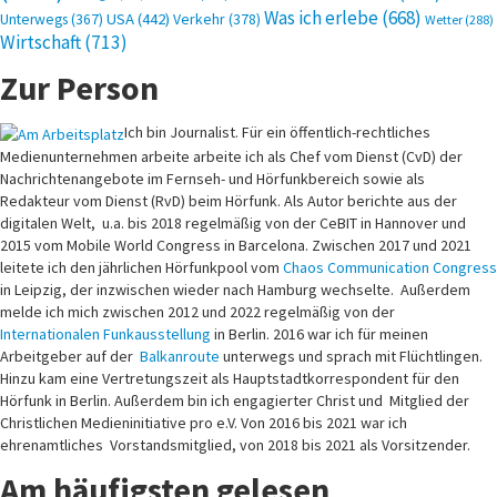
Was ich erlebe
(668)
USA
(442)
Verkehr
(378)
Unterwegs
(367)
Wetter
(288)
Wirtschaft
(713)
Zur Person
Ich bin Journalist. Für ein öffentlich-rechtliches
Medienunternehmen arbeite arbeite ich als Chef vom Dienst (CvD) der
Nachrichtenangebote im Fernseh- und Hörfunkbereich sowie als
Redakteur vom Dienst (RvD) beim Hörfunk. Als Autor berichte aus der
digitalen Welt, u.a. bis 2018 regelmäßig von der CeBIT in Hannover und
2015 vom Mobile World Congress in Barcelona. Zwischen 2017 und 2021
leitete ich den jährlichen Hörfunkpool vom
Chaos Communication Congress
in Leipzig, der inzwischen wieder nach Hamburg wechselte. Außerdem
melde ich mich zwischen 2012 und 2022 regelmäßig von der
Internationalen Funkausstellung
in Berlin. 2016 war ich für meinen
Arbeitgeber auf der
Balkanroute
unterwegs und sprach mit Flüchtlingen.
Hinzu kam eine Vertretungszeit als Hauptstadtkorrespondent für den
Hörfunk in Berlin. Außerdem bin ich engagierter Christ und Mitglied der
Christlichen Medieninitiative pro e.V. Von 2016 bis 2021 war ich
ehrenamtliches Vorstandsmitglied, von 2018 bis 2021 als Vorsitzender.
Am häufigsten gelesen