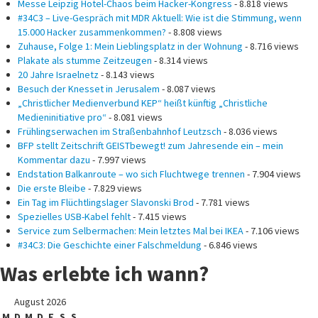
Messe Leipzig Hotel-Chaos beim Hacker-Kongress
- 8.818 views
#34C3 – Live-Gespräch mit MDR Aktuell: Wie ist die Stimmung, wenn
15.000 Hacker zusammenkommen?
- 8.808 views
Zuhause, Folge 1: Mein Lieblingsplatz in der Wohnung
- 8.716 views
Plakate als stumme Zeitzeugen
- 8.314 views
20 Jahre Israelnetz
- 8.143 views
Besuch der Knesset in Jerusalem
- 8.087 views
„Christlicher Medienverbund KEP“ heißt künftig „Christliche
Medieninitiative pro“
- 8.081 views
Frühlingserwachen im Straßenbahnhof Leutzsch
- 8.036 views
BFP stellt Zeitschrift GEISTbewegt! zum Jahresende ein – mein
Kommentar dazu
- 7.997 views
Endstation Balkanroute – wo sich Fluchtwege trennen
- 7.904 views
Die erste Bleibe
- 7.829 views
Ein Tag im Flüchtlingslager Slavonski Brod
- 7.781 views
Spezielles USB-Kabel fehlt
- 7.415 views
Service zum Selbermachen: Mein letztes Mal bei IKEA
- 7.106 views
#34C3: Die Geschichte einer Falschmeldung
- 6.846 views
Was erlebte ich wann?
August 2026
M
D
M
D
F
S
S