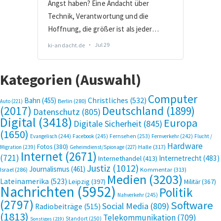
Kategorien (Auswahl)
Computer
Bahn
(455)
Christliches
(532)
Berlin
(280)
Auto
(221)
(2017)
Deutschland
(1899)
Datenschutz
(805)
Digital
(3418)
Europa
Digitale Sicherheit
(845)
(1650)
Evangelisch
(244)
Facebook
(245)
Fernsehen
(253)
Fernverkehr
(242)
Flucht /
Hardware
Fotos
(380)
Halle
(317)
Migration
(239)
Geheimdienst/Spionage
(227)
Internet
(2671)
(721)
Internetrecht
(483)
Internethandel
(413)
Justiz
(1012)
Journalismus
(461)
Kommentar
(313)
Israel
(286)
Medien
(3203)
Lateinamerika
(523)
Leipzig
(397)
Militär
(367)
Nachrichten
(5952)
Politik
Nahverkehr
(245)
(2797)
Software
Social Media
(809)
Radiobeiträge
(515)
(1813)
Telekommunikation
(709)
Standort
(250)
Sonstiges
(219)