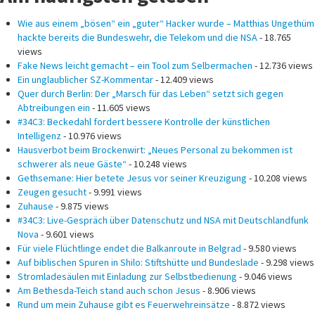
Wie aus einem „bösen“ ein „guter“ Hacker wurde – Matthias Ungethüm
hackte bereits die Bundeswehr, die Telekom und die NSA
- 18.765
views
Fake News leicht gemacht – ein Tool zum Selbermachen
- 12.736 views
Ein unglaublicher SZ-Kommentar
- 12.409 views
Quer durch Berlin: Der „Marsch für das Leben“ setzt sich gegen
Abtreibungen ein
- 11.605 views
#34C3: Beckedahl fordert bessere Kontrolle der künstlichen
Intelligenz
- 10.976 views
Hausverbot beim Brockenwirt: „Neues Personal zu bekommen ist
schwerer als neue Gäste“
- 10.248 views
Gethsemane: Hier betete Jesus vor seiner Kreuzigung
- 10.208 views
Zeugen gesucht
- 9.991 views
Zuhause
- 9.875 views
#34C3: Live-Gespräch über Datenschutz und NSA mit Deutschlandfunk
Nova
- 9.601 views
Für viele Flüchtlinge endet die Balkanroute in Belgrad
- 9.580 views
Auf biblischen Spuren in Shilo: Stiftshütte und Bundeslade
- 9.298 views
Stromladesäulen mit Einladung zur Selbstbedienung
- 9.046 views
Am Bethesda-Teich stand auch schon Jesus
- 8.906 views
Rund um mein Zuhause gibt es Feuerwehreinsätze
- 8.872 views