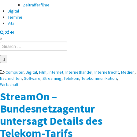
Zeitrafferfilme
Digital
Termine
Vita
×
Search
for:
Posted
Computer
,
Digital
,
Film
,
Internet
,
Internethandel
,
Internetrecht
,
Medien
,
in
Nachrichten
,
Software
,
Streaming
,
Telekom
,
Telekommunikation
,
Wirtschaft
StreamOn –
Bundesnetzagentur
untersagt Details des
Telekom-Tarifs