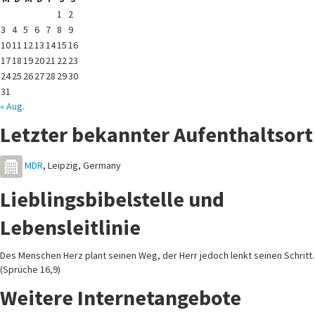
1
2
3
4
5
6
7
8
9
10
11
12
13
14
15
16
17
18
19
20
21
22
23
24
25
26
27
28
29
30
31
« Aug.
Letzter bekannter Aufenthaltsort
MDR
,
Leipzig
,
Germany
Lieblingsbibelstelle und
Lebensleitlinie
Des Menschen Herz plant seinen Weg, der Herr jedoch lenkt seinen Schritt.
(Sprüche 16,9)
Weitere Internetangebote