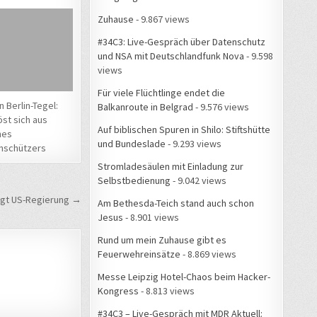
Zuhause
- 9.867 views
#34C3: Live-Gespräch über Datenschutz
und NSA mit Deutschlandfunk Nova
- 9.598
views
Für viele Flüchtlinge endet die
 Berlin-Tegel:
Balkanroute in Belgrad
- 9.576 views
öst sich aus
Auf biblischen Spuren in Shilo: Stiftshütte
nes
und Bundeslade
- 9.293 views
nschützers
Stromladesäulen mit Einladung zur
Selbstbedienung
- 9.042 views
agt US-Regierung →
Am Bethesda-Teich stand auch schon
Jesus
- 8.901 views
Rund um mein Zuhause gibt es
Feuerwehreinsätze
- 8.869 views
Messe Leipzig Hotel-Chaos beim Hacker-
Kongress
- 8.813 views
#34C3 – Live-Gespräch mit MDR Aktuell: