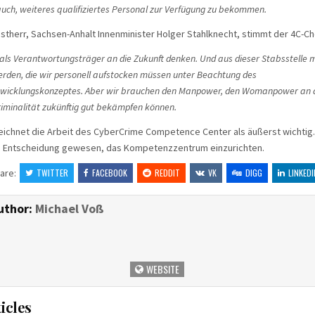
auch, weiteres qualifiziertes Personal zur Verfügung zu bekommen.
nstherr, Sachsen-Anhalt Innenminister Holger Stahlknecht, stimmt der 4C-Che
als Verantwortungsträger an die Zukunft denken. Und aus dieser Stabsstelle m
erden, die wir personell aufstocken müssen unter Beachtung des
wicklungskonzeptes. Aber wir brauchen den Manpower, den Womanpower an di
riminalität zukünftig gut bekämpfen können.
ichnet die Arbeit des CyberCrime Competence Center als äußerst wichtig. 
e Entscheidung gewesen, das Kompetenzzentrum einzurichten.
are:
TWITTER
FACEBOOK
REDDIT
VK
DIGG
LINKEDI
uthor:
Michael Voß
WEBSITE
icles