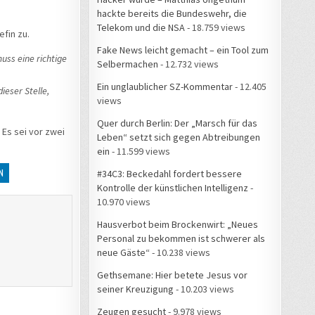
hackte bereits die Bundeswehr, die
Telekom und die NSA
- 18.759 views
fin zu.
Fake News leicht gemacht – ein Tool zum
uss eine richtige
Selbermachen
- 12.732 views
Ein unglaublicher SZ-Kommentar
- 12.405
eser Stelle,
views
Quer durch Berlin: Der „Marsch für das
Es sei vor zwei
Leben“ setzt sich gegen Abtreibungen
ein
- 11.599 views
N
#34C3: Beckedahl fordert bessere
Kontrolle der künstlichen Intelligenz
-
10.970 views
Hausverbot beim Brockenwirt: „Neues
Personal zu bekommen ist schwerer als
neue Gäste“
- 10.238 views
Gethsemane: Hier betete Jesus vor
seiner Kreuzigung
- 10.203 views
Zeugen gesucht
- 9.978 views