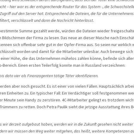
cht – hier war es der entsprechende Router für das System -, die Schwachstell
ugriff auf den Server hat. Entsprechend die Dateien, die für die Unternehmen
filtert, verschlüsselt und dann die Nachricht hinterlässt.
bestimmte Summe gezahlt werde, würden die Dateien wieder freigeschaltet,
n Bildschirmen der Firma zu lesen. Das neue an dieser Masche nach Einschä
 kennen sich offenbar sehr gut in der Opfer-Firma aus. So seien nur wirklich 
hlüsselt worden und damit für die Mitarbeiter unlesbar. Auch bewege sich
n einer Höhe, die das Unternehmen mühelos zahlen könne, befinde sich alle
ro-Bereich. Einen ersten Teilerfolg konnte man in Russland verzeichnen:
is dato vier als Finanzagenten tätige Täter identifizieren.
erden aber noch gesucht. Es ist einer von vielen Fällen. Hauptsächlich arbe
ren Einheiten zu. Ein typischer Fall: Ein Verdächtiger soll festgenommen w
ter Minute sein Handy zu zerstören. 4C-Mitarbeiter gelingt es trotzdem wic
Trümmern zu retten. Doch Petra Paulik sieht die jetzige Ausstattung ihres B
 wir derzeit aufgebaut haben, werden wir in die Zukunft gesehen nicht weiter 
dern wir müssen den Weg weiter mitgehen, das heißt, weitere Kompetenzen a