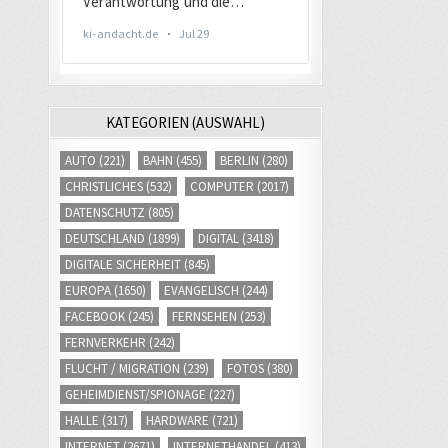
KATEGORIEN (AUSWAHL)
AUTO
(221)
BAHN
(455)
BERLIN
(280)
CHRISTLICHES
(532)
COMPUTER
(2017)
DATENSCHUTZ
(805)
DEUTSCHLAND
(1899)
DIGITAL
(3418)
DIGITALE SICHERHEIT
(845)
EUROPA
(1650)
EVANGELISCH
(244)
FACEBOOK
(245)
FERNSEHEN
(253)
FERNVERKEHR
(242)
FLUCHT / MIGRATION
(239)
FOTOS
(380)
GEHEIMDIENST/SPIONAGE
(227)
HALLE
(317)
HARDWARE
(721)
INTERNET
(2671)
INTERNETHANDEL
(413)