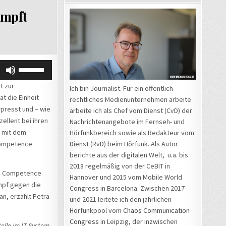
ämpft
EIT
Pfeiltasten
Hoch/Runter
G
t zur
Ich bin Journalist. Für ein öffentlich-
benutzen,
t die Einheit
rechtliches Medienunternehmen arbeite
um
rpresst und – wie
arbeite ich als Chef vom Dienst (CvD) der
die
ellent bei ihren
Nachrichtenangebote im Fernseh- und
Lautstärke
, mit dem
Hörfunkbereich sowie als Redakteur vom
zu
Competence
Dienst (RvD) beim Hörfunk. Als Autor
regeln.
berichte aus der digitalen Welt, u.a. bis
2018 regelmäßig von der CeBIT in
me Competence
Hannover und 2015 vom Mobile World
mpf gegen die
Congress in Barcelona. Zwischen 2017
 an, erzählt Petra
und 2021 leitete ich den jährlichen
Hörfunkpool vom
Chaos Communication
Congress
in Leipzig, der inzwischen
telle im IT-System