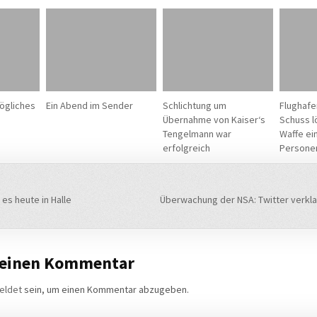
ögliches
Ein Abend im Sender
Schlichtung um
Flughafen
Übernahme von Kaiser‘s
Schuss l
Tengelmann war
Waffe ei
erfolgreich
Persone
navigation
es heute in Halle
Überwachung der NSA: Twitter verkl
 einen Kommentar
eldet
sein, um einen Kommentar abzugeben.