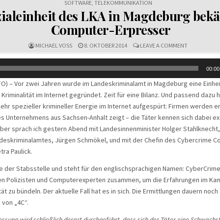
SOFTWARE
,
TELEKOMMUNIKATION
ialeinheit des LKA in Magdeburg bek
Computer-Erpresser
ON
MICHAEL VOSS
8. OKTOBER 2014
LEAVE A COMMENT
SPEZIALEINH
DES
LKA
00:00
IN
MAGDEBUR
FO) – Vor zwei Jahren wurde im Landeskriminalamt in Magdeburg eine Einhei
BEKÄMPFT
riminalität im Internet gegründet. Zeit für eine Bilanz. Und passend dazu ha
COMPUTER-
ERPRESSER
sehr spezieller krimineller Energie im Internet aufgespürt: Firmen werden e
es Unternehmens aus Sachsen-Anhalt zeigt – die Täter kennen sich dabei exz
ber sprach ich gestern Abend mit Landesinnenminister Holger Stahlknecht
ndeskriminalamtes, Jürgen Schmökel, und mit der Chefin des Cybercrime 
tra Paulick.
me der Stabsstelle und steht für den englischsprachigen Namen: CyberCri
tzen Polizisten und Computerexperten zusammen, um die Erfahrungen im Ka
tät zu bündeln. Der aktuelle Fall hat es in sich. Die Ermittlungen dauern noch
n von „4C“.
essung wird schließlich derart durchgeführt, dass sich der Täter eine Schwachs