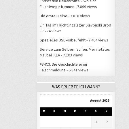
Endstation Balkanroute – wo sich
Fluchtwege trennen
- 7.899 views
Die erste Bleibe
- 7.818 views
Ein Tag im Flüchtlingslager Slavonski Brod
- 7.774 views
Spezielles USB-Kabel fehlt
- 7.404 views
Service zum Selbermachen: Mein letztes
Mal bei IKEA
- 7.103 views
#34C3: Die Geschichte einer
Falschmeldung
- 6.841 views
WAS ERLEBTE ICH WANN?
August 2026
M
D
M
D
F
S
S
1
2