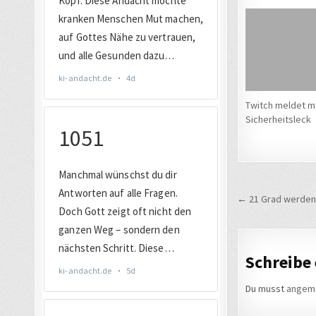
Twitch meldet m
Sicherheitsleck
Beitrags
← 21 Grad werden 
Schreibe
Du musst
angem