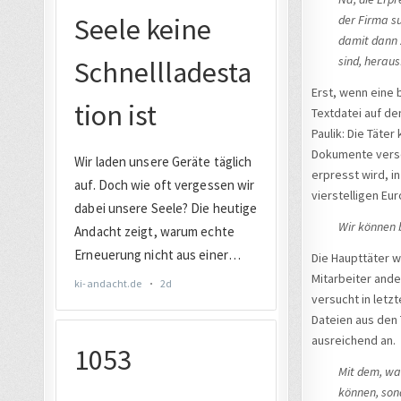
der Firma su
damit dann Z
sind, heraus
Erst, wenn eine 
Textdatei auf de
Paulik: Die Täter
Dokumente versc
erpresst wird, i
vierstelligen Eu
Wir können b
Die Haupttäter w
Mitarbeiter ande
versucht in letz
Dateien aus den 
ausreichend an.
Mit dem, was
können, son