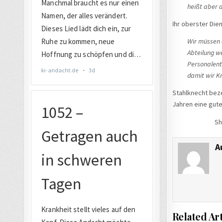
heißt aber 
Ihr oberster Die
Wir müssen 
Abteilung w
Personalent
damit wir K
Stahlknecht beze
Jahren eine gut
Sh
A
Related Art