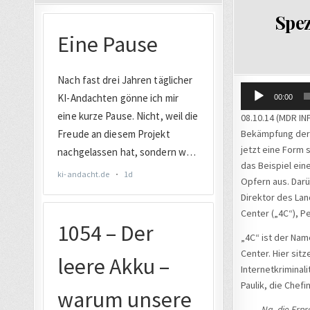
IN
Spez
Audio-
00:00
Player
08.10.14 (MDR IN
Bekämpfung der K
jetzt eine Form 
das Beispiel ein
Opfern aus. Darü
Direktor des La
Center („4C“), Pe
„4C“ ist der Na
Center. Hier si
Internetkriminali
Paulik, die Chefi
Na, die Erpr