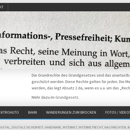
KT
Die Grundrechte des Grundgesetzes sind das unantastba
geschützt werden. Diese Rechte gelten für jeden. Die Mei
werden, das legt Absatz 2 da, wenn es u.a. um das „Rech
Mehr dazu im
Grundgesetz
.
EKTROAUTO
BAHN
WANDERUNGEN ZUM BROCKEN
FOTOS / VIDEO
IGITAL
,
DIGITALE SICHERHEIT
,
HARDWARE
,
INTERNET
,
INTERNETRECHT
,
NACHRICHTEN
,
R