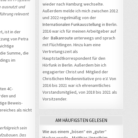
wieder nach Hamburg wechselte.
e ausnutzt und
Außerdem melde ich mich zwischen 2012
sführung relevant
und 2022 regelmäßig von der
Internationalen Funkausstellung
in Berlin.
2016 war ich für meinen Arbeitgeber auf
 ist in der
der
Balkanroute
unterwegs und sprach
tzung von Petra
mit Flüchtlingen. Hinzu kam eine
wichtige
Vertretungszeit als
 die Summe, die
Hauptstadtkorrespondent für den
rdings im
Hörfunk in Berlin. Außerdem bin ich
engagierter Christ und Mitglied der
Christlichen Medieninitiative pro e.V. Von
2016 bis 2021 war ich ehrenamtliches
iten 4C-
Vorstandsmitglied, von 2018 bis 2021 als
erden und
Vorsitzender.
htige Beweis-
ereiches als nicht
AM HÄUFIGSTEN GELESEN
erfolgreich sein
Wie aus einem „bösen“ ein „guter“
ufzubauen. Das
Hacker wurde – Matthias Ungethüm