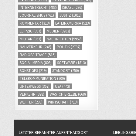
INTERNETRECHT
(483)
ISRAEL
(286)
JOURNALISMUS
(461)
JUSTIZ
(1012)
KOMMENTAR
(313)
LATEINAMERIKA
(523)
LEIPZIG
(397)
MEDIEN
(3203)
MILITÄR
(367)
NACHRICHTEN
(5952)
NAHVERKEHR
(245)
POLITIK
(2797)
RADIOBEITRÄGE
(515)
SOCIAL MEDIA
(809)
SOFTWARE
(1813)
SONSTIGES
(219)
STANDORT
(250)
TELEKOMMUNIKATION
(709)
UNTERWEGS
(367)
USA
(442)
VERKEHR
(378)
WAS ICH ERLEBE
(668)
WETTER
(288)
WIRTSCHAFT
(713)
LETZTER BEKANNTER AUFENTHALTSORT
LIEBLINGSBI