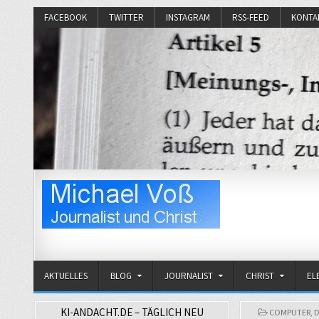
FACEBOOK
TWITTER
INSTAGRAM
RSS-FEED
KONTA
Michael Voß
Journalist und Christ
AKTUELLES
BLOG
JOURNALIST
CHRIST
EL
KI-ANDACHT.DE – TÄGLICH NEU
POSTED
COMPUTER
,
D