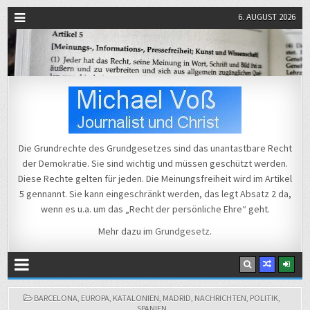
6. AUGUST 2026
Michael Voß
Journalist und Christ
Die Grundrechte des Grundgesetzes sind das unantastbare Recht
der Demokratie. Sie sind wichtig und müssen geschützt werden.
Diese Rechte gelten für jeden. Die Meinungsfreiheit wird im Artikel
5 gennannt. Sie kann eingeschränkt werden, das legt Absatz 2 da,
wenn es u.a. um das „Recht der persönliche Ehre“ geht.
Mehr dazu im
Grundgesetz
.
POSTED
BARCELONA
,
EUROPA
,
KATALONIEN
,
MADRID
,
NACHRICHTEN
,
POLITIK
,
Christen aus
←
IN
SPANIEN