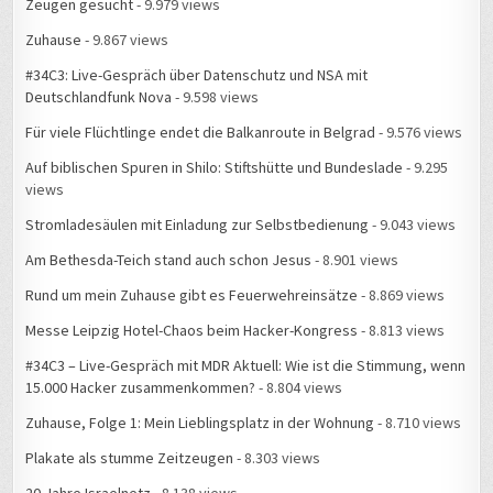
Zeugen gesucht
- 9.979 views
Zuhause
- 9.867 views
#34C3: Live-Gespräch über Datenschutz und NSA mit
Deutschlandfunk Nova
- 9.598 views
Für viele Flüchtlinge endet die Balkanroute in Belgrad
- 9.576 views
Auf biblischen Spuren in Shilo: Stiftshütte und Bundeslade
- 9.295
views
Stromladesäulen mit Einladung zur Selbstbedienung
- 9.043 views
Am Bethesda-Teich stand auch schon Jesus
- 8.901 views
Rund um mein Zuhause gibt es Feuerwehreinsätze
- 8.869 views
Messe Leipzig Hotel-Chaos beim Hacker-Kongress
- 8.813 views
#34C3 – Live-Gespräch mit MDR Aktuell: Wie ist die Stimmung, wenn
15.000 Hacker zusammenkommen?
- 8.804 views
Zuhause, Folge 1: Mein Lieblingsplatz in der Wohnung
- 8.710 views
Plakate als stumme Zeitzeugen
- 8.303 views