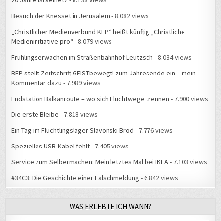
20 Jahre Israelnetz
- 8.138 views
Besuch der Knesset in Jerusalem
- 8.082 views
„Christlicher Medienverbund KEP“ heißt künftig „Christliche
Medieninitiative pro“
- 8.079 views
Frühlingserwachen im Straßenbahnhof Leutzsch
- 8.034 views
BFP stellt Zeitschrift GEISTbewegt! zum Jahresende ein – mein
Kommentar dazu
- 7.989 views
Endstation Balkanroute – wo sich Fluchtwege trennen
- 7.900 views
Die erste Bleibe
- 7.818 views
Ein Tag im Flüchtlingslager Slavonski Brod
- 7.776 views
Spezielles USB-Kabel fehlt
- 7.405 views
Service zum Selbermachen: Mein letztes Mal bei IKEA
- 7.103 views
#34C3: Die Geschichte einer Falschmeldung
- 6.842 views
WAS ERLEBTE ICH WANN?