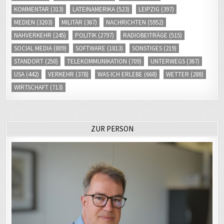
KOMMENTAR
(313)
LATEINAMERIKA
(523)
LEIPZIG
(397)
MEDIEN
(3203)
MILITÄR
(367)
NACHRICHTEN
(5952)
NAHVERKEHR
(245)
POLITIK
(2797)
RADIOBEITRÄGE
(515)
SOCIAL MEDIA
(809)
SOFTWARE
(1813)
SONSTIGES
(219)
STANDORT
(250)
TELEKOMMUNIKATION
(709)
UNTERWEGS
(367)
USA
(442)
VERKEHR
(378)
WAS ICH ERLEBE
(668)
WETTER
(288)
WIRTSCHAFT
(713)
ZUR PERSON