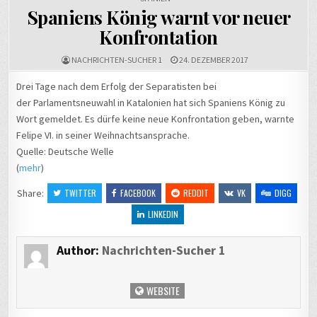
aller Welt
4
Spaniens König warnt vor neuer
feiern im
R
Konfrontation
Heiligen
k
Land
NACHRICHTEN-SUCHER 1
24. DEZEMBER 2017
Weihnachten
→
Drei Tage nach dem Erfolg der Separatisten bei
der Parlamentsneuwahl in Katalonien hat sich Spaniens König zu
Wort gemeldet. Es dürfe keine neue Konfrontation geben, warnte
Felipe VI. in seiner Weihnachtsansprache.
Quelle: Deutsche Welle
(
mehr
)
Share:
TWITTER
FACEBOOK
REDDIT
VK
DIGG
LINKEDIN
Author:
Nachrichten-Sucher 1
WEBSITE