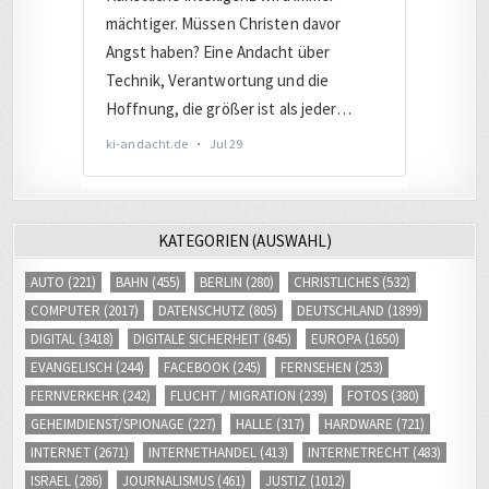
KATEGORIEN (AUSWAHL)
AUTO
(221)
BAHN
(455)
BERLIN
(280)
CHRISTLICHES
(532)
COMPUTER
(2017)
DATENSCHUTZ
(805)
DEUTSCHLAND
(1899)
DIGITAL
(3418)
DIGITALE SICHERHEIT
(845)
EUROPA
(1650)
EVANGELISCH
(244)
FACEBOOK
(245)
FERNSEHEN
(253)
FERNVERKEHR
(242)
FLUCHT / MIGRATION
(239)
FOTOS
(380)
GEHEIMDIENST/SPIONAGE
(227)
HALLE
(317)
HARDWARE
(721)
INTERNET
(2671)
INTERNETHANDEL
(413)
INTERNETRECHT
(483)
ISRAEL
(286)
JOURNALISMUS
(461)
JUSTIZ
(1012)