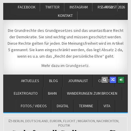
FACEBOOK
TWITTER
INSTAGRAM
RSS-FEED
7. AUGUST 2026
KONTAKT
Michael Voß
Journalist und Christ
Die Grundrechte des Grundgesetzes sind das unantastbare Recht
der Demokratie. Sie sind wichtig und müssen geschützt werden.
Diese Rechte gelten für jeden. Die Meinungsfreiheit wird im Artikel
5 gennannt. Sie kann eingeschränkt werden, das legt Absatz 2 da,
wenn es u.a. um das „Recht der persönliche Ehre“ geht.
Mehr dazu im
Grundgesetz
.
AKTUELLES
BLOG
JOURNALIST
CHRIST
ELEKTROAUTO
BAHN
WANDERUNGEN ZUM BROCKEN
FOTOS / VIDEOS
DIGITAL
TERMINE
VITA
POSTED
BERLIN
,
DEUTSCHLAND
,
EUROPA
,
FLUCHT / MIGRATION
,
NACHRICHTEN
,
IN
POLITIK