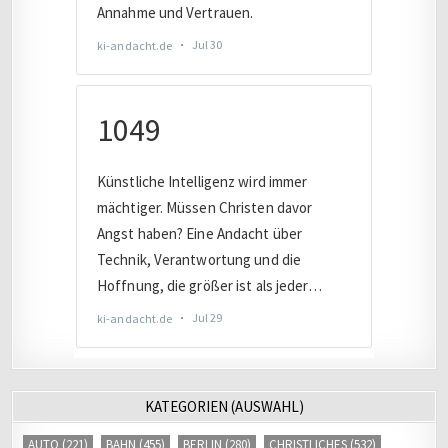
KATEGORIEN (AUSWAHL)
AUTO
(221)
BAHN
(455)
BERLIN
(280)
CHRISTLICHES
(532)