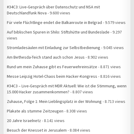
#34C3: Live-Gespräch über Datenschutz und NSA mit
Deutschlandfunk Nova
- 9.600 views
Für viele Flüchtlinge endet die Balkanroute in Belgrad
- 9.579 views
Auf biblischen Spuren in Shilo: Stiftshütte und Bundeslade
- 9.297
views
Stromladesäulen mit Einladung zur Selbstbedienung
- 9.045 views
Am Bethesda-Teich stand auch schon Jesus
- 8.902 views
Rund um mein Zuhause gibt es Feuerwehreinsätze
- 8.871 views
Messe Leipzig Hotel-Chaos beim Hacker-Kongress
- 8.816 views
#34C3 – Live-Gespräch mit MDR Aktuell: Wie ist die Stimmung, wenn
15.000 Hacker zusammenkommen?
- 8.807 views
Zuhause, Folge 1: Mein Lieblingsplatz in der Wohnung
- 8.713 views
Plakate als stumme Zeitzeugen
- 8.308 views
20 Jahre Israelnetz
- 8.141 views
Besuch der Knesset in Jerusalem
- 8.084 views