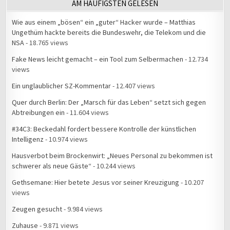
AM HÄUFIGSTEN GELESEN
Wie aus einem „bösen“ ein „guter“ Hacker wurde – Matthias
Ungethüm hackte bereits die Bundeswehr, die Telekom und die
NSA
- 18.765 views
Fake News leicht gemacht – ein Tool zum Selbermachen
- 12.734
views
Ein unglaublicher SZ-Kommentar
- 12.407 views
Quer durch Berlin: Der „Marsch für das Leben“ setzt sich gegen
Abtreibungen ein
- 11.604 views
#34C3: Beckedahl fordert bessere Kontrolle der künstlichen
Intelligenz
- 10.974 views
Hausverbot beim Brockenwirt: „Neues Personal zu bekommen ist
schwerer als neue Gäste“
- 10.244 views
Gethsemane: Hier betete Jesus vor seiner Kreuzigung
- 10.207
views
Zeugen gesucht
- 9.984 views
Zuhause
- 9.871 views