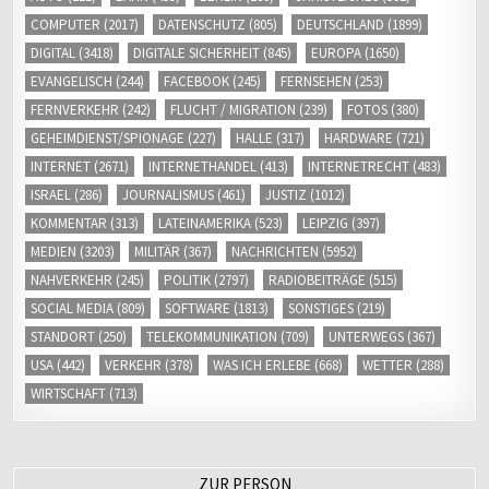
COMPUTER
(2017)
DATENSCHUTZ
(805)
DEUTSCHLAND
(1899)
DIGITAL
(3418)
DIGITALE SICHERHEIT
(845)
EUROPA
(1650)
EVANGELISCH
(244)
FACEBOOK
(245)
FERNSEHEN
(253)
FERNVERKEHR
(242)
FLUCHT / MIGRATION
(239)
FOTOS
(380)
GEHEIMDIENST/SPIONAGE
(227)
HALLE
(317)
HARDWARE
(721)
INTERNET
(2671)
INTERNETHANDEL
(413)
INTERNETRECHT
(483)
ISRAEL
(286)
JOURNALISMUS
(461)
JUSTIZ
(1012)
KOMMENTAR
(313)
LATEINAMERIKA
(523)
LEIPZIG
(397)
MEDIEN
(3203)
MILITÄR
(367)
NACHRICHTEN
(5952)
NAHVERKEHR
(245)
POLITIK
(2797)
RADIOBEITRÄGE
(515)
SOCIAL MEDIA
(809)
SOFTWARE
(1813)
SONSTIGES
(219)
STANDORT
(250)
TELEKOMMUNIKATION
(709)
UNTERWEGS
(367)
USA
(442)
VERKEHR
(378)
WAS ICH ERLEBE
(668)
WETTER
(288)
WIRTSCHAFT
(713)
ZUR PERSON