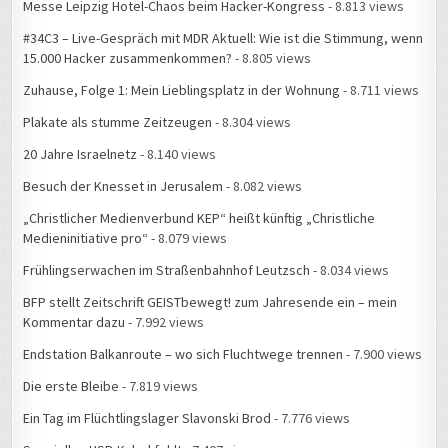
Messe Leipzig Hotel-Chaos beim Hacker-Kongress
- 8.813 views
#34C3 – Live-Gespräch mit MDR Aktuell: Wie ist die Stimmung, wenn
15.000 Hacker zusammenkommen?
- 8.805 views
Zuhause, Folge 1: Mein Lieblingsplatz in der Wohnung
- 8.711 views
Plakate als stumme Zeitzeugen
- 8.304 views
20 Jahre Israelnetz
- 8.140 views
Besuch der Knesset in Jerusalem
- 8.082 views
„Christlicher Medienverbund KEP“ heißt künftig „Christliche
Medieninitiative pro“
- 8.079 views
Frühlingserwachen im Straßenbahnhof Leutzsch
- 8.034 views
BFP stellt Zeitschrift GEISTbewegt! zum Jahresende ein – mein
Kommentar dazu
- 7.992 views
Endstation Balkanroute – wo sich Fluchtwege trennen
- 7.900 views
Die erste Bleibe
- 7.819 views
Ein Tag im Flüchtlingslager Slavonski Brod
- 7.776 views