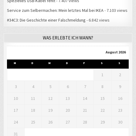
Spezielles USB-Kabel fehlt
- 7.407 views
Service zum Selbermachen: Mein letztes Mal bei IKEA
- 7.103 views
#34C3: Die Geschichte einer Falschmeldung
- 6.842 views
WAS ERLEBTE ICH WANN?
August 2026
M
D
M
D
F
S
S
1
2
3
4
5
6
7
8
9
10
11
12
13
14
15
16
17
18
19
20
21
22
23
24
25
26
27
28
29
30
31