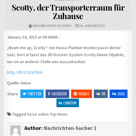
Scotty, der Transporterraum für
Zuhause
NACHRICHTEN-SUCHER 1
24. JANUAR 2015
January 24, 2015 at 09:40AM –
„Beam me up, Scotty“: Am Hasso-Plattner-Institut passt dieser
Satz. Dort erfasst das 3D-Drucker-System Scotty kleine Objekte,
um sie an anderer Stelle neu auszudrucken.
http://ift.tt/1D1P8n8
Quelle: Heise
Share:
TWITTER
FACEBOOK
REDDIT
VK
DIGG
LINKEDIN
Tagged
heise online Top-News
Author:
Nachrichten-Sucher 1