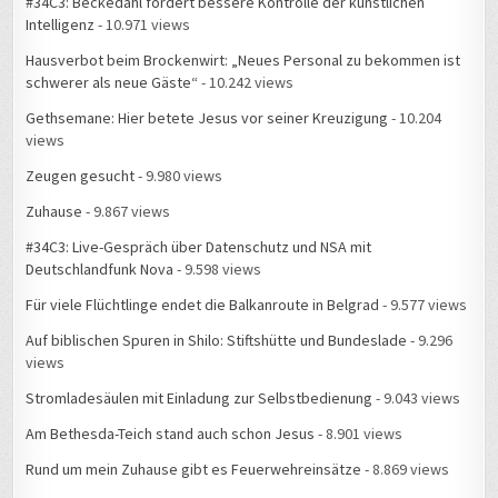
#34C3: Beckedahl fordert bessere Kontrolle der künstlichen
Intelligenz
- 10.971 views
Hausverbot beim Brockenwirt: „Neues Personal zu bekommen ist
schwerer als neue Gäste“
- 10.242 views
Gethsemane: Hier betete Jesus vor seiner Kreuzigung
- 10.204
views
Zeugen gesucht
- 9.980 views
Zuhause
- 9.867 views
#34C3: Live-Gespräch über Datenschutz und NSA mit
Deutschlandfunk Nova
- 9.598 views
Für viele Flüchtlinge endet die Balkanroute in Belgrad
- 9.577 views
Auf biblischen Spuren in Shilo: Stiftshütte und Bundeslade
- 9.296
views
Stromladesäulen mit Einladung zur Selbstbedienung
- 9.043 views
Am Bethesda-Teich stand auch schon Jesus
- 8.901 views
Rund um mein Zuhause gibt es Feuerwehreinsätze
- 8.869 views