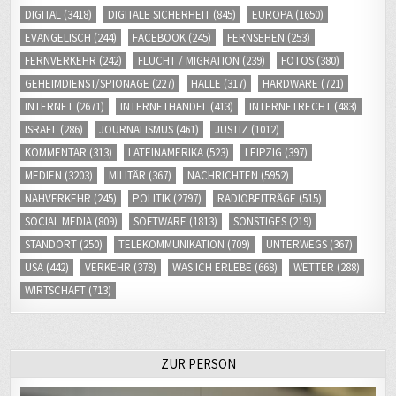
DIGITAL
(3418)
DIGITALE SICHERHEIT
(845)
EUROPA
(1650)
EVANGELISCH
(244)
FACEBOOK
(245)
FERNSEHEN
(253)
FERNVERKEHR
(242)
FLUCHT / MIGRATION
(239)
FOTOS
(380)
GEHEIMDIENST/SPIONAGE
(227)
HALLE
(317)
HARDWARE
(721)
INTERNET
(2671)
INTERNETHANDEL
(413)
INTERNETRECHT
(483)
ISRAEL
(286)
JOURNALISMUS
(461)
JUSTIZ
(1012)
KOMMENTAR
(313)
LATEINAMERIKA
(523)
LEIPZIG
(397)
MEDIEN
(3203)
MILITÄR
(367)
NACHRICHTEN
(5952)
NAHVERKEHR
(245)
POLITIK
(2797)
RADIOBEITRÄGE
(515)
SOCIAL MEDIA
(809)
SOFTWARE
(1813)
SONSTIGES
(219)
STANDORT
(250)
TELEKOMMUNIKATION
(709)
UNTERWEGS
(367)
USA
(442)
VERKEHR
(378)
WAS ICH ERLEBE
(668)
WETTER
(288)
WIRTSCHAFT
(713)
ZUR PERSON