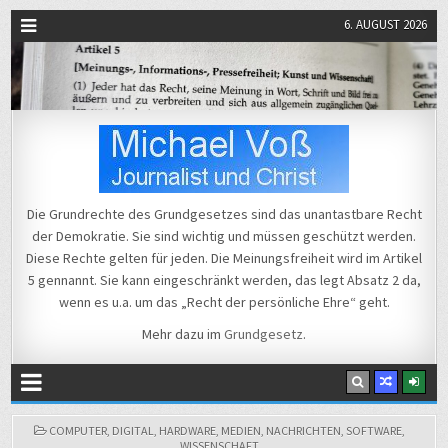
6. AUGUST 2026
Michael Voß
Journalist und Christ
Die Grundrechte des Grundgesetzes sind das unantastbare Recht
der Demokratie. Sie sind wichtig und müssen geschützt werden.
Diese Rechte gelten für jeden. Die Meinungsfreiheit wird im Artikel
5 gennannt. Sie kann eingeschränkt werden, das legt Absatz 2 da,
wenn es u.a. um das „Recht der persönliche Ehre“ geht.
Mehr dazu im
Grundgesetz
.
POSTED
COMPUTER
,
DIGITAL
,
HARDWARE
,
MEDIEN
,
NACHRICHTEN
,
SOFTWARE
,
IN
WISSENSCHAFT