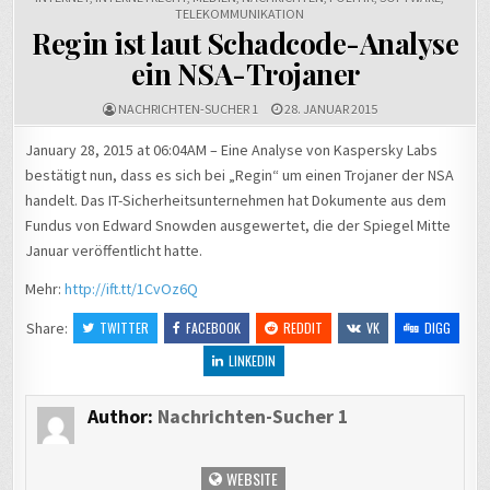
TELEKOMMUNIKATION
Regin ist laut Schadcode-Analyse
ein NSA-Trojaner
NACHRICHTEN-SUCHER 1
28. JANUAR 2015
January 28, 2015 at 06:04AM – Eine Analyse von Kaspersky Labs
bestätigt nun, dass es sich bei „Regin“ um einen Trojaner der NSA
handelt. Das IT-Sicherheitsunternehmen hat Dokumente aus dem
Fundus von Edward Snowden ausgewertet, die der Spiegel Mitte
Januar veröffentlicht hatte.
Mehr:
http://ift.tt/1CvOz6Q
Share:
TWITTER
FACEBOOK
REDDIT
VK
DIGG
LINKEDIN
Author:
Nachrichten-Sucher 1
WEBSITE