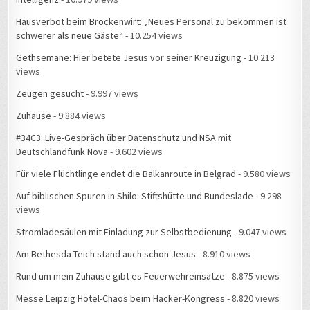
Hausverbot beim Brockenwirt: „Neues Personal zu bekommen ist
schwerer als neue Gäste“
- 10.254 views
Gethsemane: Hier betete Jesus vor seiner Kreuzigung
- 10.213
views
Zeugen gesucht
- 9.997 views
Zuhause
- 9.884 views
#34C3: Live-Gespräch über Datenschutz und NSA mit
Deutschlandfunk Nova
- 9.602 views
Für viele Flüchtlinge endet die Balkanroute in Belgrad
- 9.580 views
Auf biblischen Spuren in Shilo: Stiftshütte und Bundeslade
- 9.298
views
Stromladesäulen mit Einladung zur Selbstbedienung
- 9.047 views
Am Bethesda-Teich stand auch schon Jesus
- 8.910 views
Rund um mein Zuhause gibt es Feuerwehreinsätze
- 8.875 views
Messe Leipzig Hotel-Chaos beim Hacker-Kongress
- 8.820 views