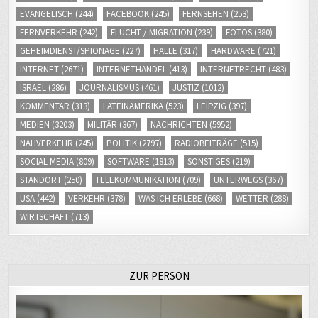
EVANGELISCH
(244)
FACEBOOK
(245)
FERNSEHEN
(253)
FERNVERKEHR
(242)
FLUCHT / MIGRATION
(239)
FOTOS
(380)
GEHEIMDIENST/SPIONAGE
(227)
HALLE
(317)
HARDWARE
(721)
INTERNET
(2671)
INTERNETHANDEL
(413)
INTERNETRECHT
(483)
ISRAEL
(286)
JOURNALISMUS
(461)
JUSTIZ
(1012)
KOMMENTAR
(313)
LATEINAMERIKA
(523)
LEIPZIG
(397)
MEDIEN
(3203)
MILITÄR
(367)
NACHRICHTEN
(5952)
NAHVERKEHR
(245)
POLITIK
(2797)
RADIOBEITRÄGE
(515)
SOCIAL MEDIA
(809)
SOFTWARE
(1813)
SONSTIGES
(219)
STANDORT
(250)
TELEKOMMUNIKATION
(709)
UNTERWEGS
(367)
USA
(442)
VERKEHR
(378)
WAS ICH ERLEBE
(668)
WETTER
(288)
WIRTSCHAFT
(713)
ZUR PERSON