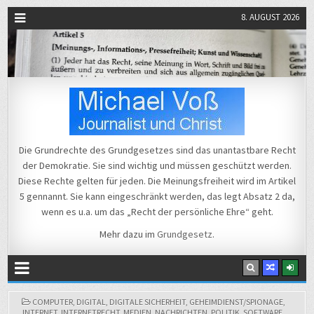
8. AUGUST 2026
Michael Voß
Journalist und Christ
Die Grundrechte des Grundgesetzes sind das unantastbare Recht
der Demokratie. Sie sind wichtig und müssen geschützt werden.
Diese Rechte gelten für jeden. Die Meinungsfreiheit wird im Artikel
5 gennannt. Sie kann eingeschränkt werden, das legt Absatz 2 da,
wenn es u.a. um das „Recht der persönliche Ehre“ geht.
Mehr dazu im
Grundgesetz
.
POSTED
COMPUTER
,
DIGITAL
,
DIGITALE SICHERHEIT
,
GEHEIMDIENST/SPIONAGE
,
IN
INTERNET
,
INTERNETRECHT
,
MEDIEN
,
NACHRICHTEN
,
POLITIK
,
SOFTWARE
,