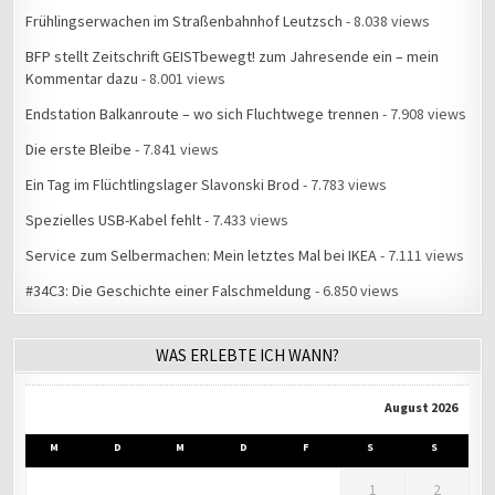
Frühlingserwachen im Straßenbahnhof Leutzsch
- 8.038 views
BFP stellt Zeitschrift GEISTbewegt! zum Jahresende ein – mein
Kommentar dazu
- 8.001 views
Endstation Balkanroute – wo sich Fluchtwege trennen
- 7.908 views
Die erste Bleibe
- 7.841 views
Ein Tag im Flüchtlingslager Slavonski Brod
- 7.783 views
Spezielles USB-Kabel fehlt
- 7.433 views
Service zum Selbermachen: Mein letztes Mal bei IKEA
- 7.111 views
#34C3: Die Geschichte einer Falschmeldung
- 6.850 views
WAS ERLEBTE ICH WANN?
August 2026
M
D
M
D
F
S
S
1
2