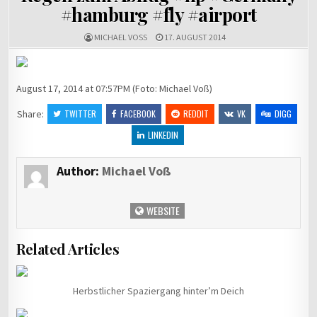
#hamburg #fly #airport
MICHAEL VOSS
17. AUGUST 2014
August 17, 2014 at 07:57PM (Foto: Michael Voß)
Share:
TWITTER
FACEBOOK
REDDIT
VK
DIGG
LINKEDIN
Author:
Michael Voß
WEBSITE
Related Articles
Herbstlicher Spaziergang hinter’m Deich