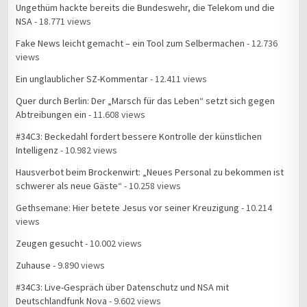
Ungethüm hackte bereits die Bundeswehr, die Telekom und die
NSA
- 18.771 views
Fake News leicht gemacht – ein Tool zum Selbermachen
- 12.736
views
Ein unglaublicher SZ-Kommentar
- 12.411 views
Quer durch Berlin: Der „Marsch für das Leben“ setzt sich gegen
Abtreibungen ein
- 11.608 views
#34C3: Beckedahl fordert bessere Kontrolle der künstlichen
Intelligenz
- 10.982 views
Hausverbot beim Brockenwirt: „Neues Personal zu bekommen ist
schwerer als neue Gäste“
- 10.258 views
Gethsemane: Hier betete Jesus vor seiner Kreuzigung
- 10.214
views
Zeugen gesucht
- 10.002 views
Zuhause
- 9.890 views
#34C3: Live-Gespräch über Datenschutz und NSA mit
Deutschlandfunk Nova
- 9.602 views