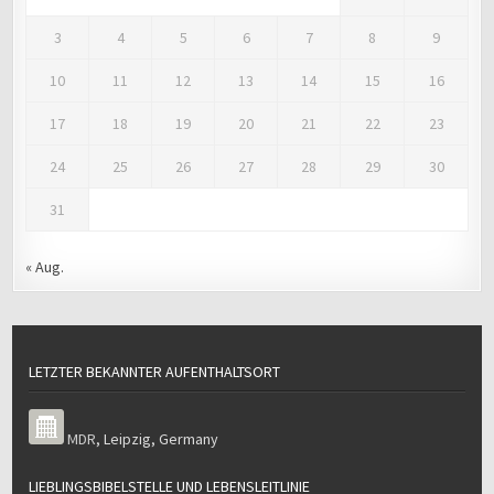
3
4
5
6
7
8
9
10
11
12
13
14
15
16
17
18
19
20
21
22
23
24
25
26
27
28
29
30
31
« Aug.
LETZTER BEKANNTER AUFENTHALTSORT
MDR
,
Leipzig
,
Germany
LIEBLINGSBIBELSTELLE UND LEBENSLEITLINIE