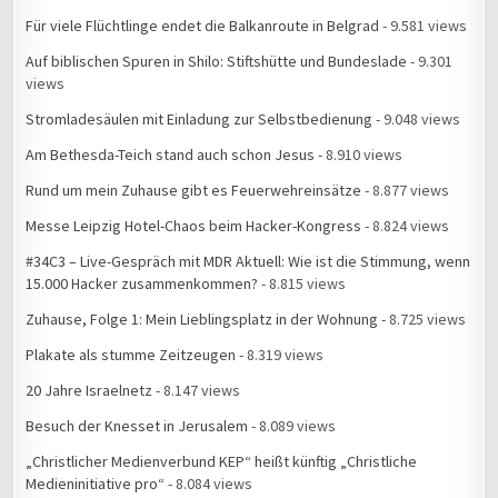
Für viele Flüchtlinge endet die Balkanroute in Belgrad
- 9.581 views
Auf biblischen Spuren in Shilo: Stiftshütte und Bundeslade
- 9.301
views
Stromladesäulen mit Einladung zur Selbstbedienung
- 9.048 views
Am Bethesda-Teich stand auch schon Jesus
- 8.910 views
Rund um mein Zuhause gibt es Feuerwehreinsätze
- 8.877 views
Messe Leipzig Hotel-Chaos beim Hacker-Kongress
- 8.824 views
#34C3 – Live-Gespräch mit MDR Aktuell: Wie ist die Stimmung, wenn
15.000 Hacker zusammenkommen?
- 8.815 views
Zuhause, Folge 1: Mein Lieblingsplatz in der Wohnung
- 8.725 views
Plakate als stumme Zeitzeugen
- 8.319 views
20 Jahre Israelnetz
- 8.147 views
Besuch der Knesset in Jerusalem
- 8.089 views
„Christlicher Medienverbund KEP“ heißt künftig „Christliche
Medieninitiative pro“
- 8.084 views