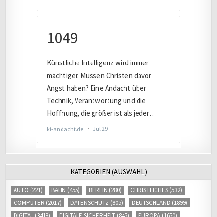
KATEGORIEN (AUSWAHL)
AUTO
(221)
BAHN
(455)
BERLIN
(280)
CHRISTLICHES
(532)
COMPUTER
(2017)
DATENSCHUTZ
(805)
DEUTSCHLAND
(1899)
DIGITAL
(3418)
DIGITALE SICHERHEIT
(845)
EUROPA
(1650)