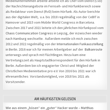
Medienunternehmen arbeite arbeite ich als Chef vom Dienst (CvD)
der Nachrichtenangebote im Fernseh- und Hörfunkbereich sowie
als Redakteur vom Dienst (RvD) beim Hörfunk. Als Autor berichte
aus der digitalen Welt, u.a. bis 2018 regelmäßig von der CeBIT in
Hannover und 2015 vom Mobile World Congress in Barcelona.
Zwischen 2017 und 2021 leitete ich den jährlichen Hörfunkpool vom
Chaos Communication Congress
in Leipzig, der inzwischen wieder
nach Hamburg wechselte. Außerdem melde ich mich zwischen
2012 und 2022 regelmäßig von der
Internationalen Funkausstellung
in Berlin. 2016 war ich für meinen Arbeitgeber auf der
Balkanroute
unterwegs und sprach mit Flüchtlingen. Hinzu kam eine
Vertretungszeit als Hauptstadtkorrespondent für den Hörfunk in
Berlin. Außerdem bin ich engagierter Christ und Mitglied der
Christlichen Medieninitiative pro e.V. Von 2016 bis 2021 war ich
ehrenamtliches Vorstandsmitglied, von 2018 bis 2021 als
Vorsitzender.
AM HÄUFIGSTEN GELESEN
Wie aus einem „bösen“ ein „guter“ Hacker wurde – Matthias