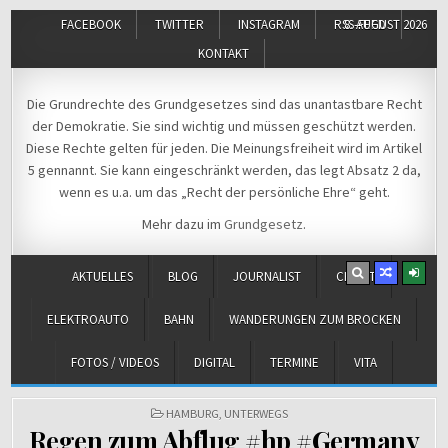
FACEBOOK
TWITTER
INSTAGRAM
RSS-FEED
8. AUGUST 2026
KONTAKT
Michael Voß
Journalist und Christ
Die Grundrechte des Grundgesetzes sind das unantastbare Recht
der Demokratie. Sie sind wichtig und müssen geschützt werden.
Diese Rechte gelten für jeden. Die Meinungsfreiheit wird im Artikel
5 gennannt. Sie kann eingeschränkt werden, das legt Absatz 2 da,
wenn es u.a. um das „Recht der persönliche Ehre“ geht.
Mehr dazu im
Grundgesetz
.
AKTUELLES
BLOG
JOURNALIST
CHRIST
ELEKTROAUTO
BAHN
WANDERUNGEN ZUM BROCKEN
FOTOS / VIDEOS
DIGITAL
TERMINE
VITA
POSTED
HAMBURG
,
UNTERWEGS
IN
Regen zum Abflug #hp #Germany