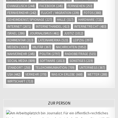
EVANGELISCH
(244)
FACEBOOK
(245)
FERNSEHEN
(253)
FERNVERKEHR
(242)
FLUCHT / MIGRATION
(239)
FOTOS
(380)
GEHEIMDIENST/SPIONAGE
(227)
HALLE
(317)
HARDWARE
(721)
INTERNET
(2671)
INTERNETHANDEL
(413)
INTERNETRECHT
(483)
ISRAEL
(286)
JOURNALISMUS
(461)
JUSTIZ
(1012)
KOMMENTAR
(313)
LATEINAMERIKA
(523)
LEIPZIG
(397)
MEDIEN
(3203)
MILITÄR
(367)
NACHRICHTEN
(5952)
NAHVERKEHR
(245)
POLITIK
(2797)
RADIOBEITRÄGE
(515)
SOCIAL MEDIA
(809)
SOFTWARE
(1813)
SONSTIGES
(219)
STANDORT
(250)
TELEKOMMUNIKATION
(709)
UNTERWEGS
(367)
USA
(442)
VERKEHR
(378)
WAS ICH ERLEBE
(668)
WETTER
(288)
WIRTSCHAFT
(713)
ZUR PERSON
Ich bin Journalist. Für ein öffentlich-rechtliches