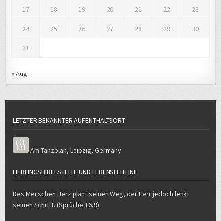
17
18
19
20
21
22
23
24
25
26
27
28
29
30
31
« Aug.
LETZTER BEKANNTER AUFENTHALTSORT
Am Tanzplan
,
Leipzig
,
Germany
LIEBLINGSBIBELSTELLE UND LEBENSLEITLINIE
Des Menschen Herz plant seinen Weg, der Herr jedoch lenkt
seinen Schritt. (Sprüche 16,9)