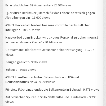
Ein unglaublicher SZ-Kommentar
- 12.406 views
Quer durch Berlin: Der „Marsch für das Leben“ setzt sich gegen
Abtreibungen ein
- 11.600 views
#34C3: Beckedahl fordert bessere Kontrolle der künstlichen
Intelligenz
- 10.973 views
Hausverbot beim Brockenwirt: „Neues Personal zu bekommen ist
schwerer als neue Gäste“
- 10.244 views
Gethsemane: Hier betete Jesus vor seiner Kreuzigung
- 10.207
views
Zeugen gesucht
- 9.982 views
Zuhause
- 9.868 views
#34C3: Live-Gespräch über Datenschutz und NSA mit
Deutschlandfunk Nova
- 9.599 views
Für viele Flüchtlinge endet die Balkanroute in Belgrad
- 9.579 views
Auf biblischen Spuren in Shilo: Stiftshütte und Bundeslade
- 9.296
views