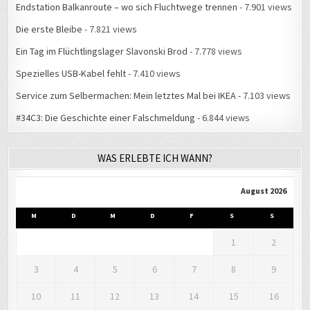
Endstation Balkanroute – wo sich Fluchtwege trennen
- 7.901 views
Die erste Bleibe
- 7.821 views
Ein Tag im Flüchtlingslager Slavonski Brod
- 7.778 views
Spezielles USB-Kabel fehlt
- 7.410 views
Service zum Selbermachen: Mein letztes Mal bei IKEA
- 7.103 views
#34C3: Die Geschichte einer Falschmeldung
- 6.844 views
WAS ERLEBTE ICH WANN?
August 2026
M
D
M
D
F
S
S
1
2
3
4
5
6
7
8
9
10
11
12
13
14
15
16