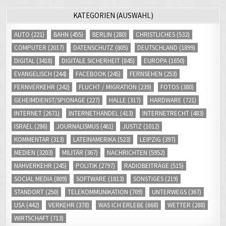
KATEGORIEN (AUSWAHL)
AUTO
(221)
BAHN
(455)
BERLIN
(280)
CHRISTLICHES
(532)
COMPUTER
(2017)
DATENSCHUTZ
(805)
DEUTSCHLAND
(1899)
DIGITAL
(3418)
DIGITALE SICHERHEIT
(845)
EUROPA
(1650)
EVANGELISCH
(244)
FACEBOOK
(245)
FERNSEHEN
(253)
FERNVERKEHR
(242)
FLUCHT / MIGRATION
(239)
FOTOS
(380)
GEHEIMDIENST/SPIONAGE
(227)
HALLE
(317)
HARDWARE
(721)
INTERNET
(2671)
INTERNETHANDEL
(413)
INTERNETRECHT
(483)
ISRAEL
(286)
JOURNALISMUS
(461)
JUSTIZ
(1012)
KOMMENTAR
(313)
LATEINAMERIKA
(523)
LEIPZIG
(397)
MEDIEN
(3203)
MILITÄR
(367)
NACHRICHTEN
(5952)
NAHVERKEHR
(245)
POLITIK
(2797)
RADIOBEITRÄGE
(515)
SOCIAL MEDIA
(809)
SOFTWARE
(1813)
SONSTIGES
(219)
STANDORT
(250)
TELEKOMMUNIKATION
(709)
UNTERWEGS
(367)
USA
(442)
VERKEHR
(378)
WAS ICH ERLEBE
(668)
WETTER
(288)
WIRTSCHAFT
(713)