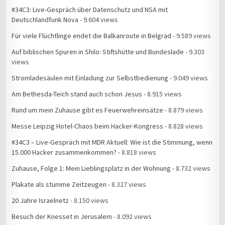
#34C3: Live-Gespräch über Datenschutz und NSA mit
Deutschlandfunk Nova
- 9.604 views
Für viele Flüchtlinge endet die Balkanroute in Belgrad
- 9.589 views
Auf biblischen Spuren in Shilo: Stiftshütte und Bundeslade
- 9.303
views
Stromladesäulen mit Einladung zur Selbstbedienung
- 9.049 views
Am Bethesda-Teich stand auch schon Jesus
- 8.915 views
Rund um mein Zuhause gibt es Feuerwehreinsätze
- 8.879 views
Messe Leipzig Hotel-Chaos beim Hacker-Kongress
- 8.828 views
#34C3 – Live-Gespräch mit MDR Aktuell: Wie ist die Stimmung, wenn
15.000 Hacker zusammenkommen?
- 8.818 views
Zuhause, Folge 1: Mein Lieblingsplatz in der Wohnung
- 8.732 views
Plakate als stumme Zeitzeugen
- 8.327 views
20 Jahre Israelnetz
- 8.150 views
Besuch der Knesset in Jerusalem
- 8.092 views