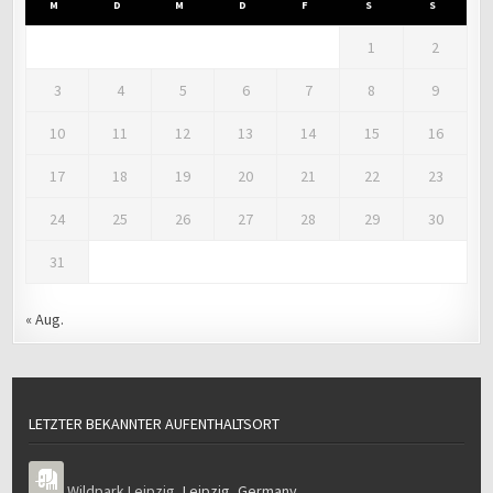
M
D
M
D
F
S
S
1
2
3
4
5
6
7
8
9
10
11
12
13
14
15
16
17
18
19
20
21
22
23
24
25
26
27
28
29
30
31
« Aug.
LETZTER BEKANNTER AUFENTHALTSORT
Wildpark Leipzig
,
Leipzig
,
Germany