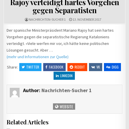
Rajoy verteidigt hartes Vorgehen
Zahlungsausfall
e
gegen Separatisten
→
C
NACHRICHTEN-SUCHER 1
13. NOVEMBER 2017
Der spanische Ministerpräsident Mariano Rajoy hat sein hartes
Vorgehen gegen die separatistische Regierung Kataloniens
verteidigt. «Viele werfen mir vor, ich hätte keine politischen
Lösungen gesucht. Aber …
(mehr und Informationen zur Quelle)
Share:
TWITTER
FACEBOOK
REDDIT
VK
DIGG
LINKEDIN
Author:
Nachrichten-Sucher 1
WEBSITE
Related Articles