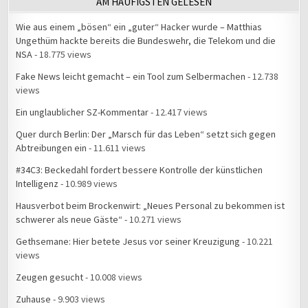
AM HÄUFIGSTEN GELESEN
Wie aus einem „bösen“ ein „guter“ Hacker wurde – Matthias
Ungethüm hackte bereits die Bundeswehr, die Telekom und die
NSA
- 18.775 views
Fake News leicht gemacht – ein Tool zum Selbermachen
- 12.738
views
Ein unglaublicher SZ-Kommentar
- 12.417 views
Quer durch Berlin: Der „Marsch für das Leben“ setzt sich gegen
Abtreibungen ein
- 11.611 views
#34C3: Beckedahl fordert bessere Kontrolle der künstlichen
Intelligenz
- 10.989 views
Hausverbot beim Brockenwirt: „Neues Personal zu bekommen ist
schwerer als neue Gäste“
- 10.271 views
Gethsemane: Hier betete Jesus vor seiner Kreuzigung
- 10.221
views
Zeugen gesucht
- 10.008 views
Zuhause
- 9.903 views