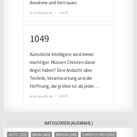
KATEGORIEN (AUSWAHL)
AUTO
(221)
BAHN
(455)
BERLIN
(280)
CHRISTLICHES
(532)