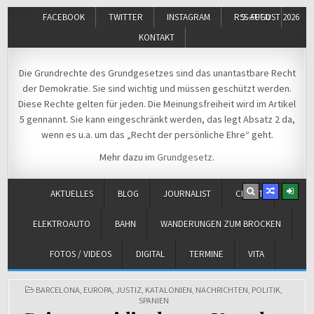
FACEBOOK
TWITTER
INSTAGRAM
RSS-FEED
9. AUGUST 2026
KONTAKT
Michael Voß
Journalist und Christ
Die Grundrechte des Grundgesetzes sind das unantastbare Recht
der Demokratie. Sie sind wichtig und müssen geschützt werden.
Diese Rechte gelten für jeden. Die Meinungsfreiheit wird im Artikel
5 gennannt. Sie kann eingeschränkt werden, das legt Absatz 2 da,
wenn es u.a. um das „Recht der persönliche Ehre“ geht.
Mehr dazu im
Grundgesetz
.
AKTUELLES
BLOG
JOURNALIST
CHRIST
ELEKTROAUTO
BAHN
WANDERUNGEN ZUM BROCKEN
FOTOS / VIDEOS
DIGITAL
TERMINE
VITA
POSTED
BARCELONA
,
EUROPA
,
JUSTIZ
,
KATALONIEN
,
NACHRICHTEN
,
POLITIK
,
Venezuela vor
←
IN
SPANIEN
dem
E