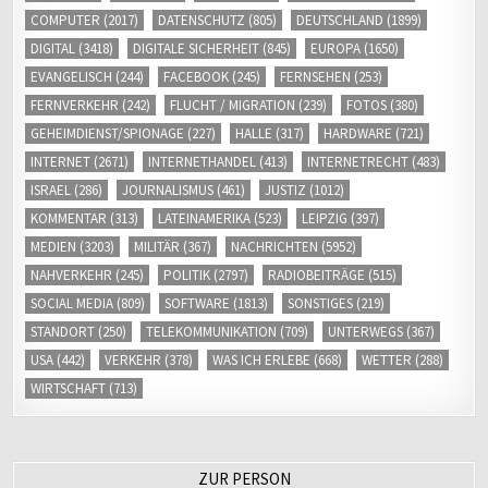
COMPUTER
(2017)
DATENSCHUTZ
(805)
DEUTSCHLAND
(1899)
DIGITAL
(3418)
DIGITALE SICHERHEIT
(845)
EUROPA
(1650)
EVANGELISCH
(244)
FACEBOOK
(245)
FERNSEHEN
(253)
FERNVERKEHR
(242)
FLUCHT / MIGRATION
(239)
FOTOS
(380)
GEHEIMDIENST/SPIONAGE
(227)
HALLE
(317)
HARDWARE
(721)
INTERNET
(2671)
INTERNETHANDEL
(413)
INTERNETRECHT
(483)
ISRAEL
(286)
JOURNALISMUS
(461)
JUSTIZ
(1012)
KOMMENTAR
(313)
LATEINAMERIKA
(523)
LEIPZIG
(397)
MEDIEN
(3203)
MILITÄR
(367)
NACHRICHTEN
(5952)
NAHVERKEHR
(245)
POLITIK
(2797)
RADIOBEITRÄGE
(515)
SOCIAL MEDIA
(809)
SOFTWARE
(1813)
SONSTIGES
(219)
STANDORT
(250)
TELEKOMMUNIKATION
(709)
UNTERWEGS
(367)
USA
(442)
VERKEHR
(378)
WAS ICH ERLEBE
(668)
WETTER
(288)
WIRTSCHAFT
(713)
ZUR PERSON