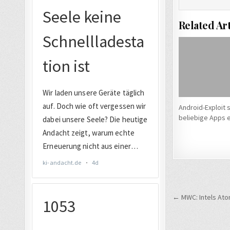
Related Art
Android-Exploit 
beliebige Apps e
Beitrags
← MWC: Intels Atom