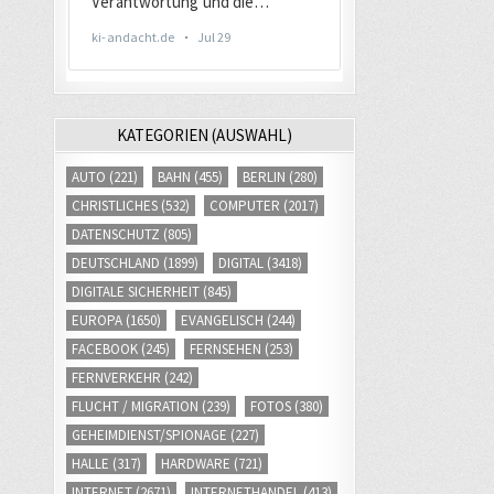
KATEGORIEN (AUSWAHL)
AUTO
(221)
BAHN
(455)
BERLIN
(280)
CHRISTLICHES
(532)
COMPUTER
(2017)
DATENSCHUTZ
(805)
DEUTSCHLAND
(1899)
DIGITAL
(3418)
DIGITALE SICHERHEIT
(845)
EUROPA
(1650)
EVANGELISCH
(244)
FACEBOOK
(245)
FERNSEHEN
(253)
FERNVERKEHR
(242)
FLUCHT / MIGRATION
(239)
FOTOS
(380)
GEHEIMDIENST/SPIONAGE
(227)
HALLE
(317)
HARDWARE
(721)
INTERNET
(2671)
INTERNETHANDEL
(413)