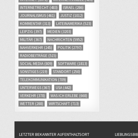
INTERNETRECHT
(483)
ISRAEL
(286)
JOURNALISMUS
(461)
JUSTIZ
(1012)
KOMMENTAR
(313)
LATEINAMERIKA
(523)
LEIPZIG
(397)
MEDIEN
(3203)
MILITÄR
(367)
NACHRICHTEN
(5952)
NAHVERKEHR
(245)
POLITIK
(2797)
RADIOBEITRÄGE
(515)
SOCIAL MEDIA
(809)
SOFTWARE
(1813)
SONSTIGES
(219)
STANDORT
(250)
TELEKOMMUNIKATION
(709)
UNTERWEGS
(367)
USA
(442)
VERKEHR
(378)
WAS ICH ERLEBE
(668)
WETTER
(288)
WIRTSCHAFT
(713)
LETZTER BEKANNTER AUFENTHALTSORT
LIEBLINGSBI