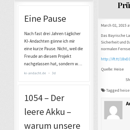
Prü
March 02, 2015 a
Das Bayrische La
Sicherheit und D
normalen Ferns
http://ift.tt/1BxD
Quelle: Heise
Sh
Tagged
heise
A