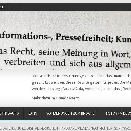
KT
Die Grundrechte des Grundgesetzes sind das unantastba
geschützt werden. Diese Rechte gelten für jeden. Die Mei
werden, das legt Absatz 2 da, wenn es u.a. um das „Rech
Mehr dazu im
Grundgesetz
.
EKTROAUTO
BAHN
WANDERUNGEN ZUM BROCKEN
FOTOS / VIDEO
POSTED
DATENSCHUTZ
,
DIGITAL
,
FERNSEHEN
,
HARDWARE
,
MEDIEN
,
NACHRICHTEN
,
SOFTWARE