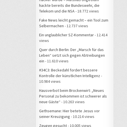
hackte bereits die Bundeswehr, die
Telekom und die NSA
- 18.772 views
Fake News leicht gemacht – ein Tool zum
Selbermachen
- 12.737 views
Ein unglaublicher SZ-Kommentar
- 12.414
views
Quer durch Berlin: Der „Marsch für das
Leben“ setzt sich gegen Abtreibungen
ein
- 11.610 views
#34C3: Beckedahl fordert bessere
Kontrolle der künstlichen Intelligenz
-
10.984 views
Hausverbot beim Brockenwirt: „Neues
Personal zu bekommen ist schwerer als
neue Gäste“
- 10.263 views
Gethsemane: Hier betete Jesus vor
seiner Kreuzigung
- 10.214 views
Zeugen gesucht
- 10.005 views