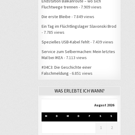
Endstation Balkanroute – wo sich
Fluchtwege trennen
- 7.909 views
Die erste Bleibe
- 7.849 views
Ein Tag im Flüchtlingslager Slavonski Brod
- 7.785 views
Spezielles USB-Kabel fehlt
- 7.439 views
Service zum Selbermachen: Mein letztes
Mal bei IKEA
- 7.113 views
#34C3: Die Geschichte einer
Falschmeldung
- 6.851 views
WAS ERLEBTE ICH WANN?
August 2026
M
D
M
D
F
S
S
1
2