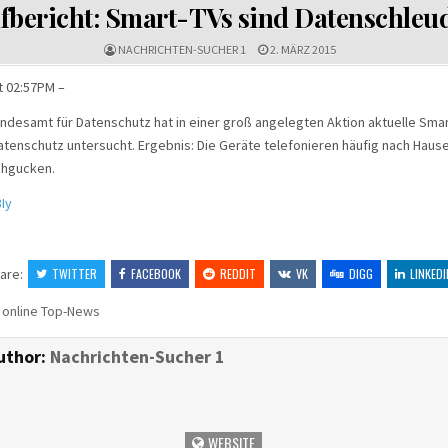
IN
fbericht: Smart-TVs sind Datenschleu
NACHRICHTEN-SUCHER 1
2. MÄRZ 2015
t 02:57PM –
ndesamt für Datenschutz hat in einer groß angelegten Aktion aktuelle Smar
atenschutz untersucht. Ergebnis: Die Geräte telefonieren häufig nach Haus
ehgucken.
3Iy
are:
TWITTER
FACEBOOK
REDDIT
VK
DIGG
LINKEDI
 online Top-News
uthor:
Nachrichten-Sucher 1
WEBSITE