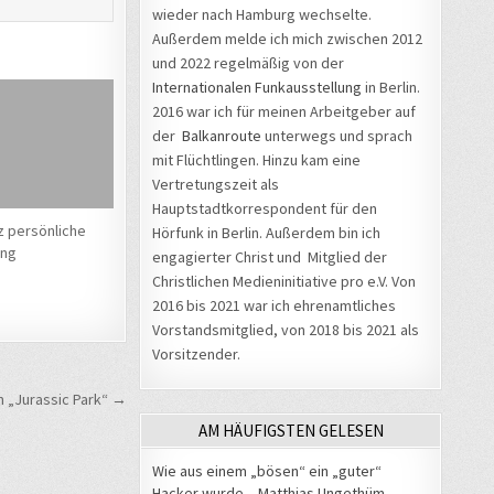
wieder nach Hamburg wechselte.
Außerdem melde ich mich zwischen 2012
und 2022 regelmäßig von der
Internationalen Funkausstellung
in Berlin.
2016 war ich für meinen Arbeitgeber auf
der
Balkanroute
unterwegs und sprach
mit Flüchtlingen. Hinzu kam eine
Vertretungszeit als
Hauptstadtkorrespondent für den
z persönliche
Hörfunk in Berlin. Außerdem bin ich
ng
engagierter Christ und Mitglied der
Christlichen Medieninitiative pro e.V. Von
2016 bis 2021 war ich ehrenamtliches
Vorstandsmitglied, von 2018 bis 2021 als
Vorsitzender.
n „Jurassic Park“ →
AM HÄUFIGSTEN GELESEN
Wie aus einem „bösen“ ein „guter“
Hacker wurde – Matthias Ungethüm