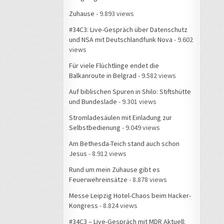
Zuhause
- 9.893 views
#34C3: Live-Gespräch über Datenschutz
und NSA mit Deutschlandfunk Nova
- 9.602
views
Für viele Flüchtlinge endet die
Balkanroute in Belgrad
- 9.582 views
Auf biblischen Spuren in Shilo: Stiftshütte
und Bundeslade
- 9.301 views
Stromladesäulen mit Einladung zur
Selbstbedienung
- 9.049 views
Am Bethesda-Teich stand auch schon
Jesus
- 8.912 views
Rund um mein Zuhause gibt es
Feuerwehreinsätze
- 8.878 views
Messe Leipzig Hotel-Chaos beim Hacker-
Kongress
- 8.824 views
#34C3 – Live-Gespräch mit MDR Aktuell: