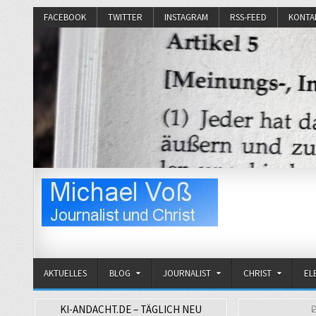
FACEBOOK
TWITTER
INSTAGRAM
RSS-FEED
KONTA
Michael Voß
Journalist und Christ
AKTUELLES
BLOG
JOURNALIST
CHRIST
EL
KI-ANDACHT.DE – TÄGLICH NEU