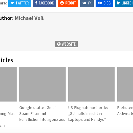
are:
TWITTER
FACEBOOK
REDDIT
VK
DIGG
LINKEDI
uthor:
Michael Voß
WEBSITE
icles
–
Google stattet Gmail-
US-Flughafenbehörde:
Pietisten
hing-Mail
Spam-Filter mit
„Schnüffeln nicht in
Aktivitä
-
künstlicher Intelligenz aus
Laptops und Handys“
lem