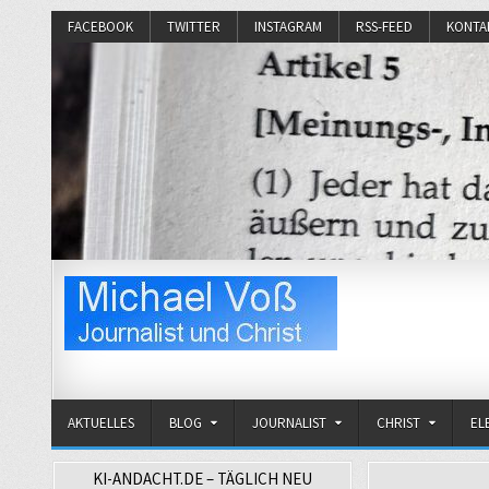
FACEBOOK
TWITTER
INSTAGRAM
RSS-FEED
KONTA
Michael Voß
Journalist und Christ
AKTUELLES
BLOG
JOURNALIST
CHRIST
EL
KI-ANDACHT.DE – TÄGLICH NEU