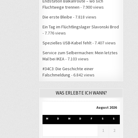
Endstation Balkanroute – wo sich
Fluchtwege trennen
- 7.900 views
Die erste Bleibe
- 7.818 views
Ein Tag im Flüchtlingslager Slavonski Brod
- 7.776 views
Spezielles USB-Kabel fehlt
- 7.407 views
Service zum Selbermachen: Mein letztes
Mal bei IKEA
- 7.103 views
#34C3: Die Geschichte einer
Falschmeldung
- 6.842 views
WAS ERLEBTE ICH WANN?
August 2026
M
D
M
D
F
S
S
1
2