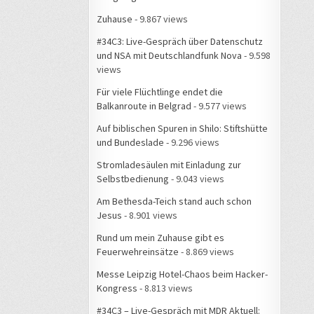
Zuhause
- 9.867 views
#34C3: Live-Gespräch über Datenschutz
und NSA mit Deutschlandfunk Nova
- 9.598
views
Für viele Flüchtlinge endet die
Balkanroute in Belgrad
- 9.577 views
Auf biblischen Spuren in Shilo: Stiftshütte
und Bundeslade
- 9.296 views
Stromladesäulen mit Einladung zur
Selbstbedienung
- 9.043 views
Am Bethesda-Teich stand auch schon
Jesus
- 8.901 views
Rund um mein Zuhause gibt es
Feuerwehreinsätze
- 8.869 views
Messe Leipzig Hotel-Chaos beim Hacker-
Kongress
- 8.813 views
#34C3 – Live-Gespräch mit MDR Aktuell: