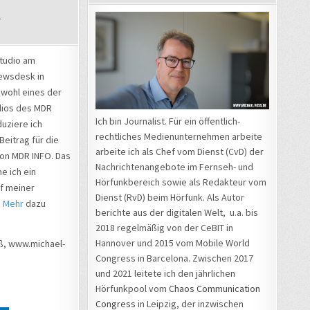
k
N
tudio am
N
ewsdesk in
 wohl eines der
dios des MDR
Ich bin Journalist. Für ein öffentlich-
duziere ich
rechtliches Medienunternehmen arbeite
Beitrag für die
arbeite ich als Chef vom Dienst (CvD) der
von MDR INFO. Das
Nachrichtenangebote im Fernseh- und
e ich ein
Hörfunkbereich sowie als Redakteur vom
f meiner
Dienst (RvD) beim Hörfunk. Als Autor
?
Mehr
dazu
berichte aus der digitalen Welt, u.a. bis
2018 regelmäßig von der CeBIT in
Hannover und 2015 vom Mobile World
oß, www.michael-
Congress in Barcelona. Zwischen 2017
und 2021 leitete ich den jährlichen
Hörfunkpool vom
Chaos Communication
Congress
in Leipzig, der inzwischen