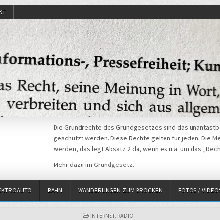
KT
Die Grundrechte des Grundgesetzes sind das unantastba
geschützt werden. Diese Rechte gelten für jeden. Die Mei
werden, das legt Absatz 2 da, wenn es u.a. um das „Rech
Mehr dazu im
Grundgesetz
.
EKTROAUTO
BAHN
WANDERUNGEN ZUM BROCKEN
FOTOS / VIDEO
POSTED
INTERNET
,
RADIO