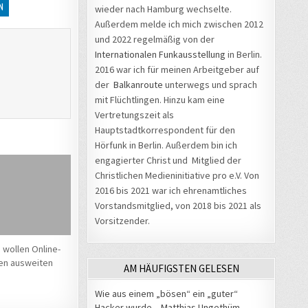
N
wieder nach Hamburg wechselte.
Außerdem melde ich mich zwischen 2012
und 2022 regelmäßig von der
Internationalen Funkausstellung
in Berlin.
2016 war ich für meinen Arbeitgeber auf
der
Balkanroute
unterwegs und sprach
mit Flüchtlingen. Hinzu kam eine
Vertretungszeit als
Hauptstadtkorrespondent für den
Hörfunk in Berlin. Außerdem bin ich
engagierter Christ und Mitglied der
Christlichen Medieninitiative pro e.V. Von
2016 bis 2021 war ich ehrenamtliches
Vorstandsmitglied, von 2018 bis 2021 als
Vorsitzender.
 wollen Online-
ten ausweiten
AM HÄUFIGSTEN GELESEN
Wie aus einem „bösen“ ein „guter“
Hacker wurde – Matthias Ungethüm