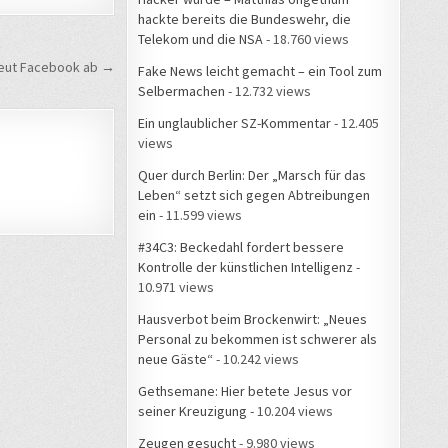
hackte bereits die Bundeswehr, die
Telekom und die NSA
- 18.760 views
neut Facebook ab →
Fake News leicht gemacht – ein Tool zum
Selbermachen
- 12.732 views
Ein unglaublicher SZ-Kommentar
- 12.405
views
Quer durch Berlin: Der „Marsch für das
Leben“ setzt sich gegen Abtreibungen
ein
- 11.599 views
#34C3: Beckedahl fordert bessere
Kontrolle der künstlichen Intelligenz
-
10.971 views
Hausverbot beim Brockenwirt: „Neues
Personal zu bekommen ist schwerer als
neue Gäste“
- 10.242 views
Gethsemane: Hier betete Jesus vor
seiner Kreuzigung
- 10.204 views
Zeugen gesucht
- 9.980 views