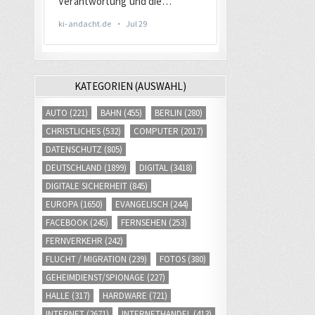
KATEGORIEN (AUSWAHL)
AUTO
(221)
BAHN
(455)
BERLIN
(280)
CHRISTLICHES
(532)
COMPUTER
(2017)
DATENSCHUTZ
(805)
DEUTSCHLAND
(1899)
DIGITAL
(3418)
DIGITALE SICHERHEIT
(845)
EUROPA
(1650)
EVANGELISCH
(244)
FACEBOOK
(245)
FERNSEHEN
(253)
FERNVERKEHR
(242)
FLUCHT / MIGRATION
(239)
FOTOS
(380)
GEHEIMDIENST/SPIONAGE
(227)
HALLE
(317)
HARDWARE
(721)
INTERNET
(2671)
INTERNETHANDEL
(413)