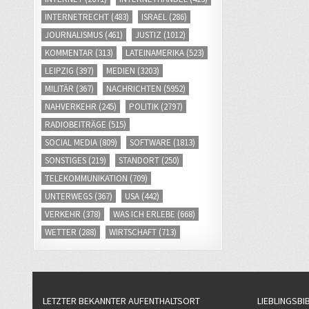
INTERNETRECHT
(483)
ISRAEL
(286)
JOURNALISMUS
(461)
JUSTIZ
(1012)
KOMMENTAR
(313)
LATEINAMERIKA
(523)
LEIPZIG
(397)
MEDIEN
(3203)
MILITÄR
(367)
NACHRICHTEN
(5952)
NAHVERKEHR
(245)
POLITIK
(2797)
RADIOBEITRÄGE
(515)
SOCIAL MEDIA
(809)
SOFTWARE
(1813)
SONSTIGES
(219)
STANDORT
(250)
TELEKOMMUNIKATION
(709)
UNTERWEGS
(367)
USA
(442)
VERKEHR
(378)
WAS ICH ERLEBE
(668)
WETTER
(288)
WIRTSCHAFT
(713)
LETZTER BEKANNTER AUFENTHALTSORT
LIEBLINGSBI