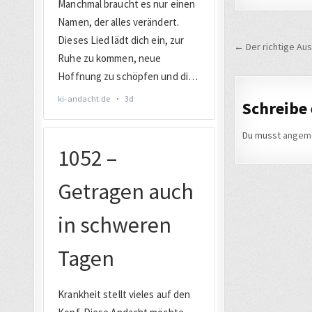
Beitrags
← Der richtige Au
Schreibe
Du musst
angem