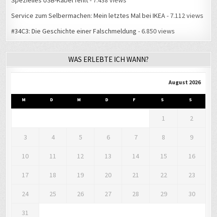
Service zum Selbermachen: Mein letztes Mal bei IKEA
- 7.112 views
#34C3: Die Geschichte einer Falschmeldung
- 6.850 views
WAS ERLEBTE ICH WANN?
August 2026
M
D
M
D
F
S
S
1
2
3
4
5
6
7
8
9
10
11
12
13
14
15
16
17
18
19
20
21
22
23
24
25
26
27
28
29
30
31