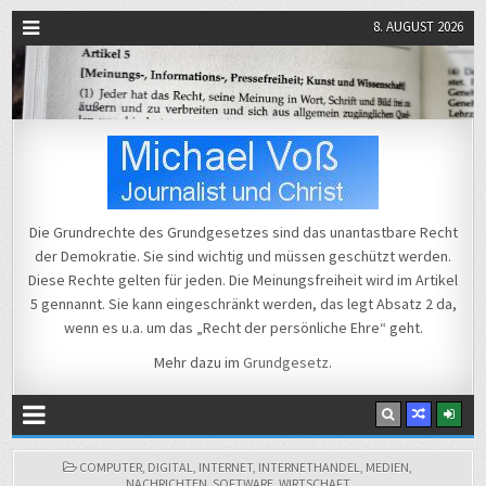
8. AUGUST 2026
Michael Voß
Journalist und Christ
Die Grundrechte des Grundgesetzes sind das unantastbare Recht
der Demokratie. Sie sind wichtig und müssen geschützt werden.
Diese Rechte gelten für jeden. Die Meinungsfreiheit wird im Artikel
5 gennannt. Sie kann eingeschränkt werden, das legt Absatz 2 da,
wenn es u.a. um das „Recht der persönliche Ehre“ geht.
Mehr dazu im
Grundgesetz
.
POSTED
COMPUTER
,
DIGITAL
,
INTERNET
,
INTERNETHANDEL
,
MEDIEN
,
IN
NACHRICHTEN
,
SOFTWARE
,
WIRTSCHAFT