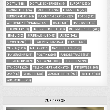
EVANGELISCH
(244)
FACEBOOK
(245)
FERNSEHEN
(253)
FERNVERKEHR
(242)
FLUCHT / MIGRATION
(239)
FOTOS
(380)
GEHEIMDIENST/SPIONAGE
(227)
HALLE
(317)
HARDWARE
(721)
INTERNET
(2671)
INTERNETHANDEL
(413)
INTERNETRECHT
(483)
ISRAEL
(286)
JOURNALISMUS
(461)
JUSTIZ
(1012)
KOMMENTAR
(313)
LATEINAMERIKA
(523)
LEIPZIG
(397)
MEDIEN
(3203)
MILITÄR
(367)
NACHRICHTEN
(5952)
NAHVERKEHR
(245)
POLITIK
(2797)
RADIOBEITRÄGE
(515)
SOCIAL MEDIA
(809)
SOFTWARE
(1813)
SONSTIGES
(219)
STANDORT
(250)
TELEKOMMUNIKATION
(709)
UNTERWEGS
(367)
USA
(442)
VERKEHR
(378)
WAS ICH ERLEBE
(668)
WETTER
(288)
WIRTSCHAFT
(713)
ZUR PERSON