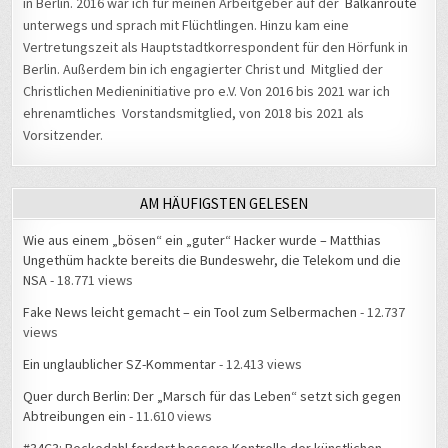
unterwegs und sprach mit Flüchtlingen. Hinzu kam eine
Vertretungszeit als Hauptstadtkorrespondent für den Hörfunk in
Berlin. Außerdem bin ich engagierter Christ und Mitglied der
Christlichen Medieninitiative pro e.V. Von 2016 bis 2021 war ich
ehrenamtliches Vorstandsmitglied, von 2018 bis 2021 als
Vorsitzender.
AM HÄUFIGSTEN GELESEN
Wie aus einem „bösen“ ein „guter“ Hacker wurde – Matthias
Ungethüm hackte bereits die Bundeswehr, die Telekom und die
NSA
- 18.771 views
Fake News leicht gemacht – ein Tool zum Selbermachen
- 12.737
views
Ein unglaublicher SZ-Kommentar
- 12.413 views
Quer durch Berlin: Der „Marsch für das Leben“ setzt sich gegen
Abtreibungen ein
- 11.610 views
#34C3: Beckedahl fordert bessere Kontrolle der künstlichen
Intelligenz
- 10.983 views