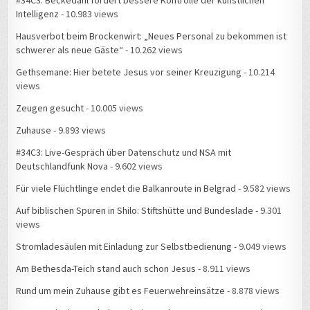
Hausverbot beim Brockenwirt: „Neues Personal zu bekommen ist
schwerer als neue Gäste“
- 10.262 views
Gethsemane: Hier betete Jesus vor seiner Kreuzigung
- 10.214
views
Zeugen gesucht
- 10.005 views
Zuhause
- 9.893 views
#34C3: Live-Gespräch über Datenschutz und NSA mit
Deutschlandfunk Nova
- 9.602 views
Für viele Flüchtlinge endet die Balkanroute in Belgrad
- 9.582 views
Auf biblischen Spuren in Shilo: Stiftshütte und Bundeslade
- 9.301
views
Stromladesäulen mit Einladung zur Selbstbedienung
- 9.049 views
Am Bethesda-Teich stand auch schon Jesus
- 8.911 views
Rund um mein Zuhause gibt es Feuerwehreinsätze
- 8.878 views
Messe Leipzig Hotel-Chaos beim Hacker-Kongress
- 8.824 views