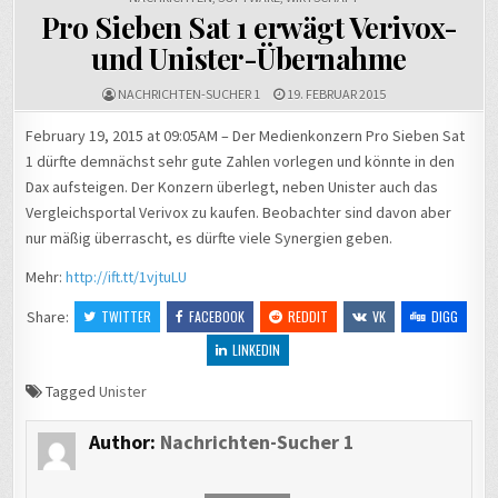
Pro Sieben Sat 1 erwägt Verivox-
und Unister-Übernahme
NACHRICHTEN-SUCHER 1
19. FEBRUAR 2015
February 19, 2015 at 09:05AM – Der Medienkonzern Pro Sieben Sat
1 dürfte demnächst sehr gute Zahlen vorlegen und könnte in den
Dax aufsteigen. Der Konzern überlegt, neben Unister auch das
Vergleichsportal Verivox zu kaufen. Beobachter sind davon aber
nur mäßig überrascht, es dürfte viele Synergien geben.
Mehr:
http://ift.tt/1vjtuLU
Share:
TWITTER
FACEBOOK
REDDIT
VK
DIGG
LINKEDIN
Tagged
Unister
Author:
Nachrichten-Sucher 1