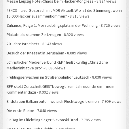
#34C3 – Live-Gespräch mit MDR Aktuell: Wie ist die Stimmung, wenn
15.000 Hacker zusammenkommen?
- 8.815 views
Zuhause, Folge 1: Mein Lieblingsplatz in der Wohnung
- 8.726 views
Plakate als stumme Zeitzeugen
- 8.320 views
20 Jahre Israelnetz
- 8.147 views
Besuch der Knesset in Jerusalem
- 8.089 views
„Christlicher Medienverbund KEP“ heißt künftig „Christliche
Medieninitiative pro“
- 8.086 views
Frühlingserwachen im Straßenbahnhof Leutzsch
- 8.038 views
BFP stellt Zeitschrift GEISTbewegt! zum Jahresende ein – mein
Kommentar dazu
- 8.002 views
Endstation Balkanroute – wo sich Fluchtwege trennen
- 7.909 views
Die erste Bleibe
- 7.848 views
Ein Tag im Flüchtlingslager Slavonski Brod
- 7.785 views
Spezielles USB-Kabel fehlt
- 7.438 views