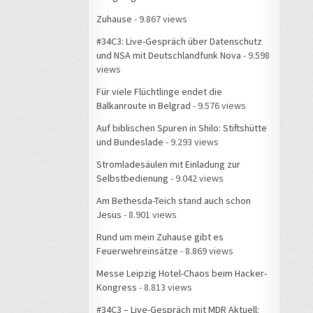
Zuhause
- 9.867 views
#34C3: Live-Gespräch über Datenschutz
und NSA mit Deutschlandfunk Nova
- 9.598
views
Für viele Flüchtlinge endet die
Balkanroute in Belgrad
- 9.576 views
Auf biblischen Spuren in Shilo: Stiftshütte
und Bundeslade
- 9.293 views
Stromladesäulen mit Einladung zur
Selbstbedienung
- 9.042 views
Am Bethesda-Teich stand auch schon
Jesus
- 8.901 views
Rund um mein Zuhause gibt es
Feuerwehreinsätze
- 8.869 views
Messe Leipzig Hotel-Chaos beim Hacker-
Kongress
- 8.813 views
#34C3 – Live-Gespräch mit MDR Aktuell: