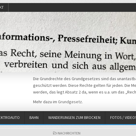
KT
Die Grundrechte des Grundgesetzes sind das unantastba
geschützt werden. Diese Rechte gelten für jeden. Die Mei
werden, das legt Absatz 2 da, wenn es u.a. um das „Rech
Mehr dazu im
Grundgesetz
.
EKTROAUTO
BAHN
WANDERUNGEN ZUM BROCKEN
FOTOS / VIDEO
POSTED
NACHRICHTEN