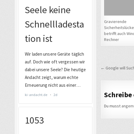
Gravierende
Sicherheitslücke
betrifft auch Wi
Rechner
Beitrags
← Google will Suc
Schreibe
Du musst
angem