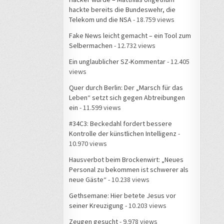
hackte bereits die Bundeswehr, die
Telekom und die NSA
- 18.759 views
Fake News leicht gemacht – ein Tool zum
Selbermachen
- 12.732 views
Ein unglaublicher SZ-Kommentar
- 12.405
views
Quer durch Berlin: Der „Marsch für das
Leben“ setzt sich gegen Abtreibungen
ein
- 11.599 views
#34C3: Beckedahl fordert bessere
Kontrolle der künstlichen Intelligenz
-
10.970 views
Hausverbot beim Brockenwirt: „Neues
Personal zu bekommen ist schwerer als
neue Gäste“
- 10.238 views
Gethsemane: Hier betete Jesus vor
seiner Kreuzigung
- 10.203 views
Zeugen gesucht
- 9.978 views