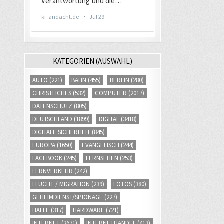
KATEGORIEN (AUSWAHL)
AUTO
(221)
BAHN
(455)
BERLIN
(280)
CHRISTLICHES
(532)
COMPUTER
(2017)
DATENSCHUTZ
(805)
DEUTSCHLAND
(1899)
DIGITAL
(3418)
DIGITALE SICHERHEIT
(845)
EUROPA
(1650)
EVANGELISCH
(244)
FACEBOOK
(245)
FERNSEHEN
(253)
FERNVERKEHR
(242)
FLUCHT / MIGRATION
(239)
FOTOS
(380)
GEHEIMDIENST/SPIONAGE
(227)
HALLE
(317)
HARDWARE
(721)
INTERNET
(2671)
INTERNETHANDEL
(413)