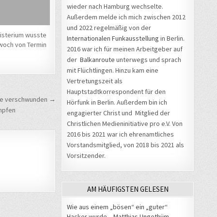
wieder nach Hamburg wechselte.
Außerdem melde ich mich zwischen 2012
und 2022 regelmäßig von der
isterium wusste
Internationalen Funkausstellung
in Berlin.
twoch von Termin
2016 war ich für meinen Arbeitgeber auf
der
Balkanroute
unterwegs und sprach
mit Flüchtlingen. Hinzu kam eine
Vertretungszeit als
Hauptstadtkorrespondent für den
lle verschwunden →
Hörfunk in Berlin. Außerdem bin ich
mpfen
engagierter Christ und Mitglied der
Christlichen Medieninitiative pro e.V. Von
2016 bis 2021 war ich ehrenamtliches
Vorstandsmitglied, von 2018 bis 2021 als
Vorsitzender.
AM HÄUFIGSTEN GELESEN
Wie aus einem „bösen“ ein „guter“
Hacker wurde – Matthias Ungethüm