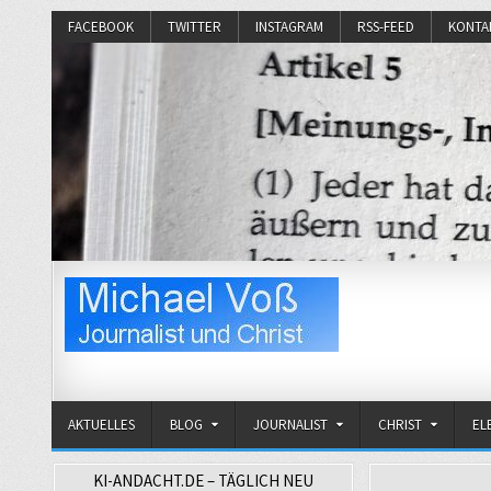
FACEBOOK
TWITTER
INSTAGRAM
RSS-FEED
KONTA
Michael Voß
Journalist und Christ
AKTUELLES
BLOG
JOURNALIST
CHRIST
EL
KI-ANDACHT.DE – TÄGLICH NEU