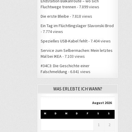
Endstation Balkanroute – wo sich
Fluchtwege trennen
- 7.899 views
Die erste Bleibe
- 7.818 views
Ein Tag im Flüchtlingslager Slavonski Brod
- 7.774 views
Spezielles USB-Kabel fehlt
- 7.404 views
Service zum Selbermachen: Mein letztes
Mal bei IKEA
- 7.103 views
#34C3: Die Geschichte einer
Falschmeldung
- 6.841 views
WAS ERLEBTE ICH WANN?
August 2026
M
D
M
D
F
S
S
1
2