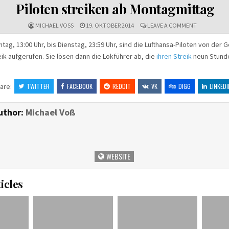
IN
Piloten streiken ab Montagmittag
ON
MICHAEL VOSS
19. OKTOBER 2014
LEAVE A COMMENT
PILOTEN
STREIKEN
ntag, 13:00 Uhr, bis Dienstag, 23:59 Uhr, sind die Lufthansa-Piloten von der
AB
ik aufgerufen. Sie lösen dann die Lokführer ab, die
ihren Streik
neun Stund
MONTAGMI
are:
TWITTER
FACEBOOK
REDDIT
VK
DIGG
LINKEDI
uthor:
Michael Voß
WEBSITE
icles