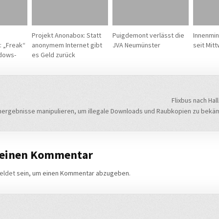
Projekt Anonabox: Statt
Puigdemont verlässt die
Innenmin
: „Freak“
anonymem Internet gibt
JVA Neumünster
seit Mit
ndows-
es Geld zurück
navigation
Flixbus nach Ha
hergebnisse manipulieren, um illegale Downloads und Raubkopien zu bekä
 einen Kommentar
eldet
sein, um einen Kommentar abzugeben.