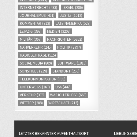
INTERNETRECHT
(483)
ISRAEL
(286)
JOURNALISMUS
(461)
JUSTIZ
(1012)
KOMMENTAR
(313)
LATEINAMERIKA
(523)
LEIPZIG
(397)
MEDIEN
(3203)
MILITÄR
(367)
NACHRICHTEN
(5952)
NAHVERKEHR
(245)
POLITIK
(2797)
RADIOBEITRÄGE
(515)
SOCIAL MEDIA
(809)
SOFTWARE
(1813)
SONSTIGES
(219)
STANDORT
(250)
TELEKOMMUNIKATION
(709)
UNTERWEGS
(367)
USA
(442)
VERKEHR
(378)
WAS ICH ERLEBE
(668)
WETTER
(288)
WIRTSCHAFT
(713)
LETZTER BEKANNTER AUFENTHALTSORT
LIEBLINGSBI