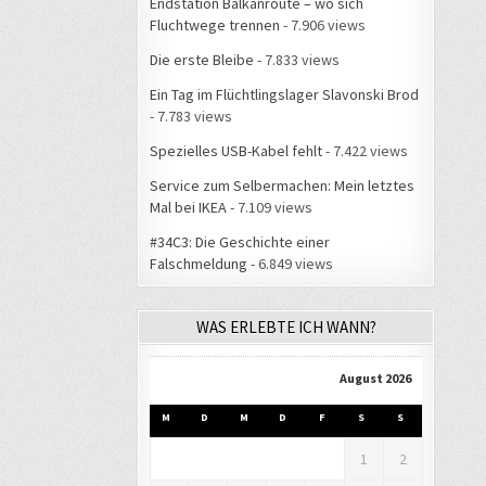
Endstation Balkanroute – wo sich
Fluchtwege trennen
- 7.906 views
Die erste Bleibe
- 7.833 views
Ein Tag im Flüchtlingslager Slavonski Brod
- 7.783 views
Spezielles USB-Kabel fehlt
- 7.422 views
Service zum Selbermachen: Mein letztes
Mal bei IKEA
- 7.109 views
#34C3: Die Geschichte einer
Falschmeldung
- 6.849 views
WAS ERLEBTE ICH WANN?
August 2026
M
D
M
D
F
S
S
1
2