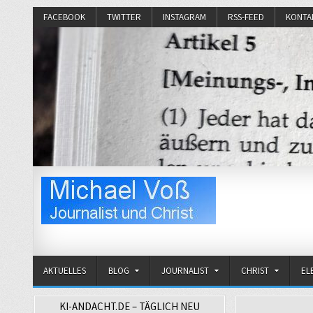
FACEBOOK
TWITTER
INSTAGRAM
RSS-FEED
KONTA
Michael Voß
Journalist und Christ
AKTUELLES
BLOG
JOURNALIST
CHRIST
EL
KI-ANDACHT.DE – TÄGLICH NEU