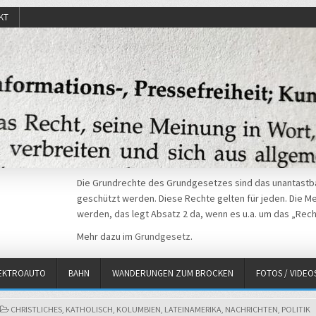
KT
Die Grundrechte des Grundgesetzes sind das unantastba
geschützt werden. Diese Rechte gelten für jeden. Die Mei
werden, das legt Absatz 2 da, wenn es u.a. um das „Rech
Mehr dazu im
Grundgesetz
.
EKTROAUTO
BAHN
WANDERUNGEN ZUM BROCKEN
FOTOS / VIDEO
POSTED
CHRISTLICHES
,
KATHOLISCH
,
KOLUMBIEN
,
LATEINAMERIKA
,
NACHRICHTEN
,
POLITIK