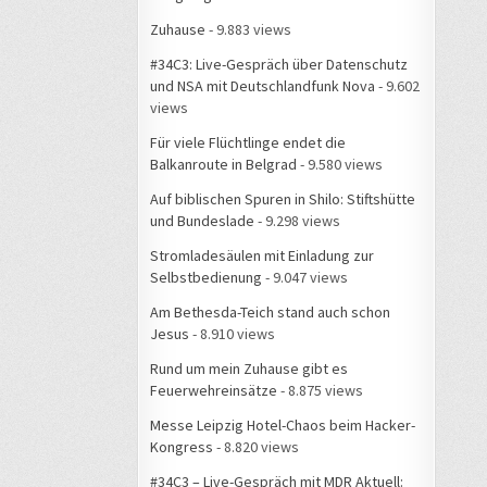
Zuhause
- 9.883 views
#34C3: Live-Gespräch über Datenschutz
und NSA mit Deutschlandfunk Nova
- 9.602
views
Für viele Flüchtlinge endet die
Balkanroute in Belgrad
- 9.580 views
Auf biblischen Spuren in Shilo: Stiftshütte
und Bundeslade
- 9.298 views
Stromladesäulen mit Einladung zur
Selbstbedienung
- 9.047 views
Am Bethesda-Teich stand auch schon
Jesus
- 8.910 views
Rund um mein Zuhause gibt es
Feuerwehreinsätze
- 8.875 views
Messe Leipzig Hotel-Chaos beim Hacker-
Kongress
- 8.820 views
#34C3 – Live-Gespräch mit MDR Aktuell: