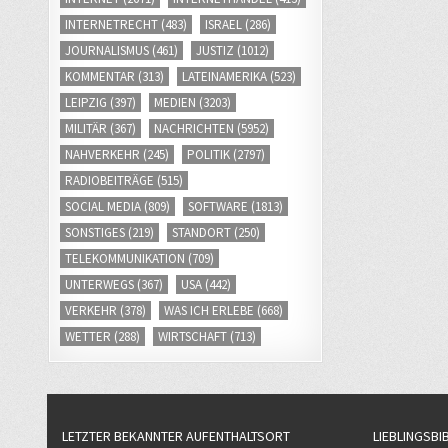
INTERNETRECHT
(483)
ISRAEL
(286)
JOURNALISMUS
(461)
JUSTIZ
(1012)
KOMMENTAR
(313)
LATEINAMERIKA
(523)
LEIPZIG
(397)
MEDIEN
(3203)
MILITÄR
(367)
NACHRICHTEN
(5952)
NAHVERKEHR
(245)
POLITIK
(2797)
RADIOBEITRÄGE
(515)
SOCIAL MEDIA
(809)
SOFTWARE
(1813)
SONSTIGES
(219)
STANDORT
(250)
TELEKOMMUNIKATION
(709)
UNTERWEGS
(367)
USA
(442)
VERKEHR
(378)
WAS ICH ERLEBE
(668)
WETTER
(288)
WIRTSCHAFT
(713)
LETZTER BEKANNTER AUFENTHALTSORT
LIEBLINGSBI