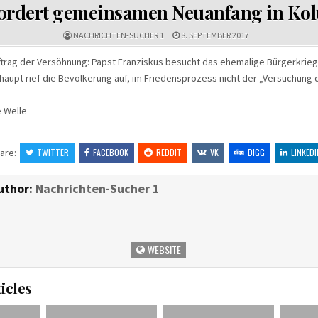
IN
fordert gemeinsamen Neuanfang in Ko
NACHRICHTEN-SUCHER 1
8. SEPTEMBER 2017
ftrag der Versöhnung: Papst Franziskus besucht das ehemalige Bürgerkrie
aupt rief die Bevölkerung auf, im Friedensprozess nicht der „Versuchung 
e Welle
are:
TWITTER
FACEBOOK
REDDIT
VK
DIGG
LINKEDI
uthor:
Nachrichten-Sucher 1
WEBSITE
icles