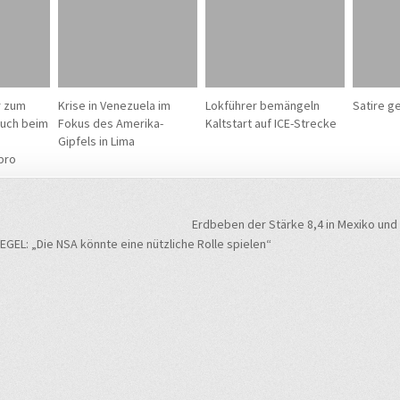
r zum
Krise in Venezuela im
Lokführer bemängeln
Satire g
auch beim
Fokus des Amerika-
Kaltstart auf ICE-Strecke
Gipfels in Lima
pro
navigation
Erdbeben der Stärke 8,4 in Mexiko und
EL: „Die NSA könnte eine nützliche Rolle spielen“