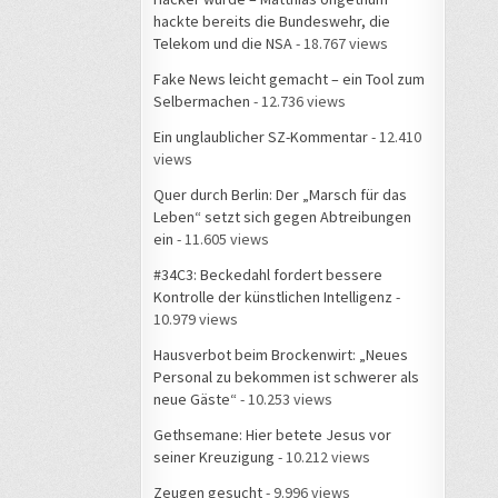
hackte bereits die Bundeswehr, die
Telekom und die NSA
- 18.767 views
Fake News leicht gemacht – ein Tool zum
Selbermachen
- 12.736 views
Ein unglaublicher SZ-Kommentar
- 12.410
views
Quer durch Berlin: Der „Marsch für das
Leben“ setzt sich gegen Abtreibungen
ein
- 11.605 views
#34C3: Beckedahl fordert bessere
Kontrolle der künstlichen Intelligenz
-
10.979 views
Hausverbot beim Brockenwirt: „Neues
Personal zu bekommen ist schwerer als
neue Gäste“
- 10.253 views
Gethsemane: Hier betete Jesus vor
seiner Kreuzigung
- 10.212 views
Zeugen gesucht
- 9.996 views