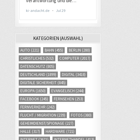
KATEGORIEN (AUSWAHL)
AUTO
(221)
BAHN
(455)
BERLIN
(280)
CHRISTLICHES
(532)
COMPUTER
(2017)
DATENSCHUTZ
(805)
DEUTSCHLAND
(1899)
DIGITAL
(3418)
DIGITALE SICHERHEIT
(845)
EUROPA
(1650)
EVANGELISCH
(244)
FACEBOOK
(245)
FERNSEHEN
(253)
FERNVERKEHR
(242)
FLUCHT / MIGRATION
(239)
FOTOS
(380)
GEHEIMDIENST/SPIONAGE
(227)
HALLE
(317)
HARDWARE
(721)
INTERNET
(2671)
INTERNETHANDEL
(413)