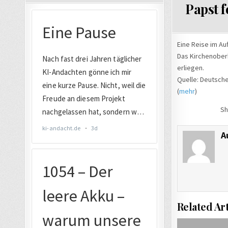
Papst 
Eine Reise im Au
Das Kirchenoberh
erliegen.
Quelle: Deutsch
(
mehr
)
Sh
A
Related Art