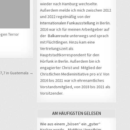
wieder nach Hamburg wechselte.
Außerdem melde ich mich zwischen 2012
und 2022 regelmäßig von der
Internationalen Funkausstellung
in Berlin.
2016 war ich für meinen Arbeitgeber auf
egen Terror
der
Balkanroute
unterwegs und sprach
mit Flüchtlingen. Hinzu kam eine
Vertretungszeit als
Hauptstadtkorrespondent für den
Hörfunk in Berlin. Außerdem bin ich
engagierter Christ und Mitglied der
 7,7 in Guatemala →
Christlichen Medieninitiative pro e.V. Von
2016 bis 2021 war ich ehrenamtliches
Vorstandsmitglied, von 2018 bis 2021 als
Vorsitzender.
AM HÄUFIGSTEN GELESEN
Wie aus einem „bösen“ ein „guter“
Hacker wurde – Matthias Ungethüm