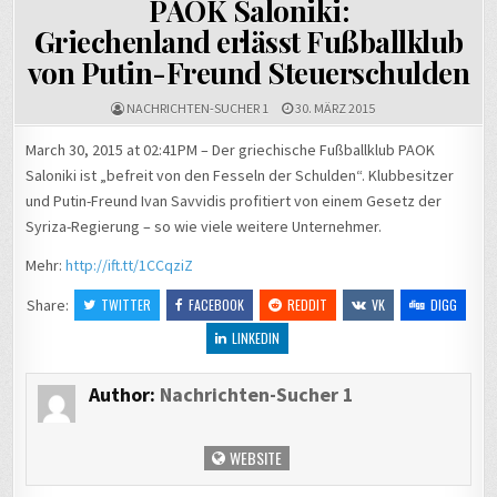
PAOK Saloniki:
Griechenland erlässt Fußballklub
von Putin-Freund Steuerschulden
NACHRICHTEN-SUCHER 1
30. MÄRZ 2015
March 30, 2015 at 02:41PM – Der griechische Fußballklub PAOK
Saloniki ist „befreit von den Fesseln der Schulden“. Klubbesitzer
und Putin-Freund Ivan Savvidis profitiert von einem Gesetz der
Syriza-Regierung – so wie viele weitere Unternehmer.
Mehr:
http://ift.tt/1CCqziZ
Share:
TWITTER
FACEBOOK
REDDIT
VK
DIGG
LINKEDIN
Author:
Nachrichten-Sucher 1
WEBSITE