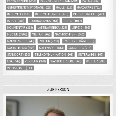
FERNVERKEHR
(242)
FLUCHT / MIGRATION
(239)
FOTOS
(380)
GEHEIMDIENST/SPIONAGE
(227)
HALLE
(317)
HARDWARE
(721)
INTERNET
(2671)
INTERNETHANDEL
(413)
INTERNETRECHT
(483)
ISRAEL
(286)
JOURNALISMUS
(461)
JUSTIZ
(1012)
KOMMENTAR
(313)
LATEINAMERIKA
(523)
LEIPZIG
(397)
MEDIEN
(3203)
MILITÄR
(367)
NACHRICHTEN
(5952)
NAHVERKEHR
(245)
POLITIK
(2797)
RADIOBEITRÄGE
(515)
SOCIAL MEDIA
(809)
SOFTWARE
(1813)
SONSTIGES
(219)
STANDORT
(250)
TELEKOMMUNIKATION
(709)
UNTERWEGS
(367)
USA
(442)
VERKEHR
(378)
WAS ICH ERLEBE
(668)
WETTER
(288)
WIRTSCHAFT
(713)
ZUR PERSON