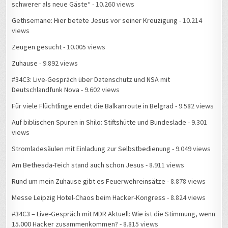
schwerer als neue Gäste“
- 10.260 views
Gethsemane: Hier betete Jesus vor seiner Kreuzigung
- 10.214
views
Zeugen gesucht
- 10.005 views
Zuhause
- 9.892 views
#34C3: Live-Gespräch über Datenschutz und NSA mit
Deutschlandfunk Nova
- 9.602 views
Für viele Flüchtlinge endet die Balkanroute in Belgrad
- 9.582 views
Auf biblischen Spuren in Shilo: Stiftshütte und Bundeslade
- 9.301
views
Stromladesäulen mit Einladung zur Selbstbedienung
- 9.049 views
Am Bethesda-Teich stand auch schon Jesus
- 8.911 views
Rund um mein Zuhause gibt es Feuerwehreinsätze
- 8.878 views
Messe Leipzig Hotel-Chaos beim Hacker-Kongress
- 8.824 views
#34C3 – Live-Gespräch mit MDR Aktuell: Wie ist die Stimmung, wenn
15.000 Hacker zusammenkommen?
- 8.815 views