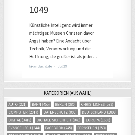
KATEGORIEN (AUSWAHL)
AUTO
(221)
BAHN
(455)
BERLIN
(280)
CHRISTLICHES
(532)
COMPUTER
(2017)
DATENSCHUTZ
(805)
DEUTSCHLAND
(1899)
DIGITAL
(3418)
DIGITALE SICHERHEIT
(845)
EUROPA
(1650)
EVANGELISCH
(244)
FACEBOOK
(245)
FERNSEHEN
(253)