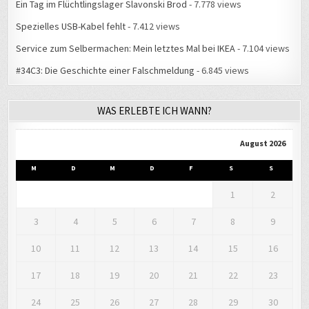
Ein Tag im Flüchtlingslager Slavonski Brod
- 7.778 views
Spezielles USB-Kabel fehlt
- 7.412 views
Service zum Selbermachen: Mein letztes Mal bei IKEA
- 7.104 views
#34C3: Die Geschichte einer Falschmeldung
- 6.845 views
WAS ERLEBTE ICH WANN?
August 2026
M
D
M
D
F
S
S
1
2
3
4
5
6
7
8
9
10
11
12
13
14
15
16
17
18
19
20
21
22
23
24
25
26
27
28
29
30