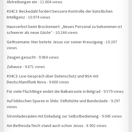
Abtreibungen ein
- 11.604 views
#34C3: Beckedahl fordert bessere Kontrolle der künstlichen
Intelligenz
- 10.974 views
Hausverbot beim Brockenwirt: „Neues Personal zu bekommen ist
schwerer als neue Gäste“
- 10.244 views
Gethsemane: Hier betete Jesus vor seiner Kreuzigung
- 10.207
views
Zeugen gesucht
- 9.984 views
Zuhause
- 9.871 views
#34C3: Live-Gespräch über Datenschutz und NSA mit
Deutschlandfunk Nova
- 9.600 views
Für viele Flüchtlinge endet die Balkanroute in Belgrad
- 9.579 views
Auf biblischen Spuren in Shilo: Stiftshütte und Bundeslade
- 9.297
views
Stromladesäulen mit Einladung zur Selbstbedienung
- 9.045 views
Am Bethesda-Teich stand auch schon Jesus
- 8.902 views