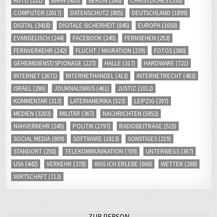
AUTO
(221)
BAHN
(455)
BERLIN
(280)
CHRISTLICHES
(532)
COMPUTER
(2017)
DATENSCHUTZ
(805)
DEUTSCHLAND
(1899)
DIGITAL
(3418)
DIGITALE SICHERHEIT
(845)
EUROPA
(1650)
EVANGELISCH
(244)
FACEBOOK
(245)
FERNSEHEN
(253)
FERNVERKEHR
(242)
FLUCHT / MIGRATION
(239)
FOTOS
(380)
GEHEIMDIENST/SPIONAGE
(227)
HALLE
(317)
HARDWARE
(721)
INTERNET
(2671)
INTERNETHANDEL
(413)
INTERNETRECHT
(483)
ISRAEL
(286)
JOURNALISMUS
(461)
JUSTIZ
(1012)
KOMMENTAR
(313)
LATEINAMERIKA
(523)
LEIPZIG
(397)
MEDIEN
(3203)
MILITÄR
(367)
NACHRICHTEN
(5952)
NAHVERKEHR
(245)
POLITIK
(2797)
RADIOBEITRÄGE
(515)
SOCIAL MEDIA
(809)
SOFTWARE
(1813)
SONSTIGES
(219)
STANDORT
(250)
TELEKOMMUNIKATION
(709)
UNTERWEGS
(367)
USA
(442)
VERKEHR
(378)
WAS ICH ERLEBE
(668)
WETTER
(288)
WIRTSCHAFT
(713)
ZUR PERSON