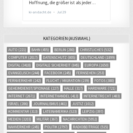
KATEGORIEN (AUSWAHL)
AUTO
(221)
BAHN
(455)
BERLIN
(280)
CHRISTLICHES
(532)
COMPUTER
(2017)
DATENSCHUTZ
(805)
DEUTSCHLAND
(1899)
DIGITAL
(3418)
DIGITALE SICHERHEIT
(845)
EUROPA
(1650)
EVANGELISCH
(244)
FACEBOOK
(245)
FERNSEHEN
(253)
FERNVERKEHR
(242)
FLUCHT / MIGRATION
(239)
FOTOS
(380)
GEHEIMDIENST/SPIONAGE
(227)
HALLE
(317)
HARDWARE
(721)
INTERNET
(2671)
INTERNETHANDEL
(413)
INTERNETRECHT
(483)
ISRAEL
(286)
JOURNALISMUS
(461)
JUSTIZ
(1012)
KOMMENTAR
(313)
LATEINAMERIKA
(523)
LEIPZIG
(397)
MEDIEN
(3203)
MILITÄR
(367)
NACHRICHTEN
(5952)
NAHVERKEHR
(245)
POLITIK
(2797)
RADIOBEITRÄGE
(515)