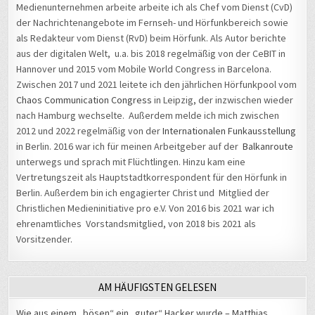
Medienunternehmen arbeite arbeite ich als Chef vom Dienst (CvD)
der Nachrichtenangebote im Fernseh- und Hörfunkbereich sowie
als Redakteur vom Dienst (RvD) beim Hörfunk. Als Autor berichte
aus der digitalen Welt, u.a. bis 2018 regelmäßig von der CeBIT in
Hannover und 2015 vom Mobile World Congress in Barcelona.
Zwischen 2017 und 2021 leitete ich den jährlichen Hörfunkpool vom
Chaos Communication Congress
in Leipzig, der inzwischen wieder
nach Hamburg wechselte. Außerdem melde ich mich zwischen
2012 und 2022 regelmäßig von der
Internationalen Funkausstellung
in Berlin. 2016 war ich für meinen Arbeitgeber auf der
Balkanroute
unterwegs und sprach mit Flüchtlingen. Hinzu kam eine
Vertretungszeit als Hauptstadtkorrespondent für den Hörfunk in
Berlin. Außerdem bin ich engagierter Christ und Mitglied der
Christlichen Medieninitiative pro e.V. Von 2016 bis 2021 war ich
ehrenamtliches Vorstandsmitglied, von 2018 bis 2021 als
Vorsitzender.
AM HÄUFIGSTEN GELESEN
Wie aus einem „bösen“ ein „guter“ Hacker wurde – Matthias