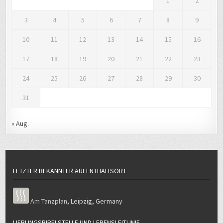
1
2
3
4
5
6
7
8
9
10
11
12
13
14
15
16
17
18
19
20
21
22
23
24
25
26
27
28
29
30
31
« Aug.
LETZTER BEKANNTER AUFENTHALTSORT
Am Tanzplan
,
Leipzig
,
Germany
LIEBLINGSBIBELSTELLE UND LEBENSLEITLINIE