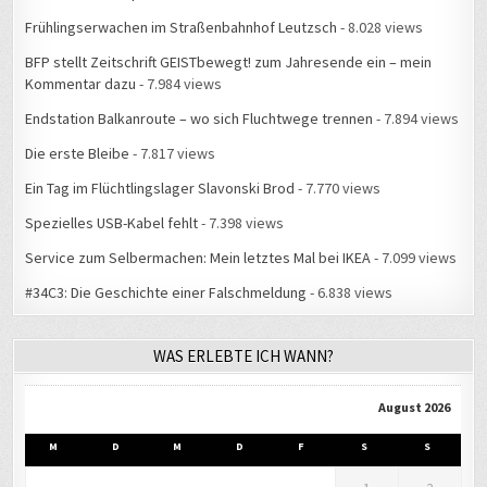
Frühlingserwachen im Straßenbahnhof Leutzsch
- 8.028 views
BFP stellt Zeitschrift GEISTbewegt! zum Jahresende ein – mein
Kommentar dazu
- 7.984 views
Endstation Balkanroute – wo sich Fluchtwege trennen
- 7.894 views
Die erste Bleibe
- 7.817 views
Ein Tag im Flüchtlingslager Slavonski Brod
- 7.770 views
Spezielles USB-Kabel fehlt
- 7.398 views
Service zum Selbermachen: Mein letztes Mal bei IKEA
- 7.099 views
#34C3: Die Geschichte einer Falschmeldung
- 6.838 views
WAS ERLEBTE ICH WANN?
August 2026
M
D
M
D
F
S
S