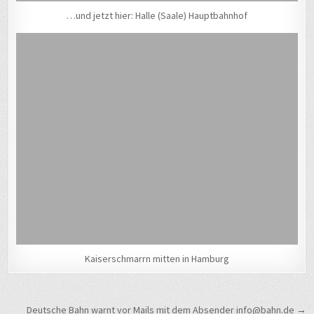
…und jetzt hier: Halle (Saale) Hauptbahnhof
Kaiserschmarrn mitten in Hamburg
Beitragsnavigation
Deutsche Bahn warnt vor Mails mit dem Absender info@bahn.de →