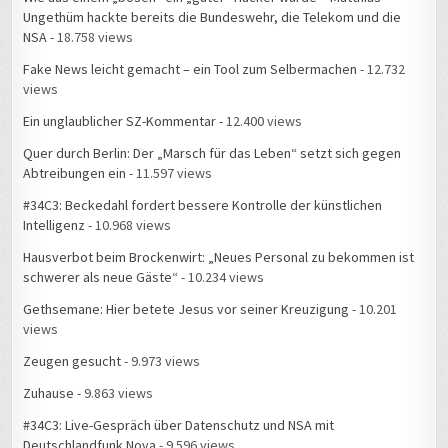
Ungethüm hackte bereits die Bundeswehr, die Telekom und die
NSA
- 18.758 views
Fake News leicht gemacht – ein Tool zum Selbermachen
- 12.732
views
Ein unglaublicher SZ-Kommentar
- 12.400 views
Quer durch Berlin: Der „Marsch für das Leben“ setzt sich gegen
Abtreibungen ein
- 11.597 views
#34C3: Beckedahl fordert bessere Kontrolle der künstlichen
Intelligenz
- 10.968 views
Hausverbot beim Brockenwirt: „Neues Personal zu bekommen ist
schwerer als neue Gäste“
- 10.234 views
Gethsemane: Hier betete Jesus vor seiner Kreuzigung
- 10.201
views
Zeugen gesucht
- 9.973 views
Zuhause
- 9.863 views
#34C3: Live-Gespräch über Datenschutz und NSA mit
Deutschlandfunk Nova
- 9.596 views