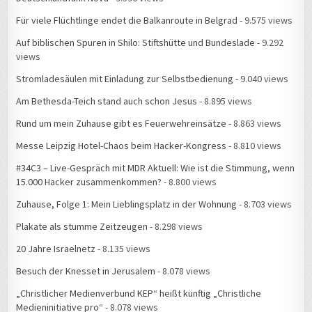
Für viele Flüchtlinge endet die Balkanroute in Belgrad
- 9.575 views
Auf biblischen Spuren in Shilo: Stiftshütte und Bundeslade
- 9.292
views
Stromladesäulen mit Einladung zur Selbstbedienung
- 9.040 views
Am Bethesda-Teich stand auch schon Jesus
- 8.895 views
Rund um mein Zuhause gibt es Feuerwehreinsätze
- 8.863 views
Messe Leipzig Hotel-Chaos beim Hacker-Kongress
- 8.810 views
#34C3 – Live-Gespräch mit MDR Aktuell: Wie ist die Stimmung, wenn
15.000 Hacker zusammenkommen?
- 8.800 views
Zuhause, Folge 1: Mein Lieblingsplatz in der Wohnung
- 8.703 views
Plakate als stumme Zeitzeugen
- 8.298 views
20 Jahre Israelnetz
- 8.135 views
Besuch der Knesset in Jerusalem
- 8.078 views
„Christlicher Medienverbund KEP“ heißt künftig „Christliche
Medieninitiative pro“
- 8.078 views