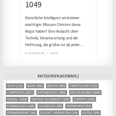
KATEGORIEN (AUSWAHL)
AUTO
(221)
BAHN
(455)
BERLIN
(280)
CHRISTLICHES
(532)
COMPUTER
(2017)
DATENSCHUTZ
(805)
DEUTSCHLAND
(1899)
DIGITAL
(3418)
DIGITALE SICHERHEIT
(845)
EUROPA
(1650)
EVANGELISCH
(244)
FACEBOOK
(245)
FERNSEHEN
(253)
FERNVERKEHR
(242)
FLUCHT / MIGRATION
(239)
FOTOS
(380)