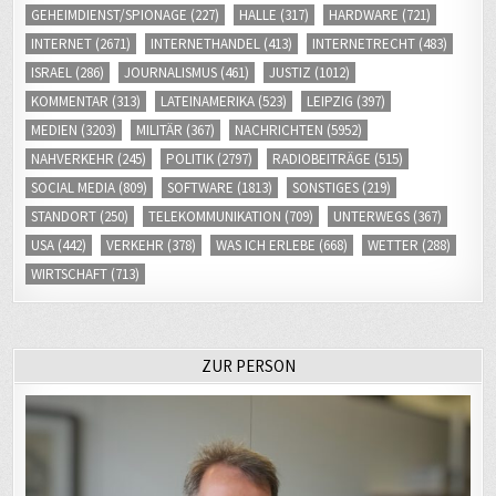
GEHEIMDIENST/SPIONAGE
(227)
HALLE
(317)
HARDWARE
(721)
INTERNET
(2671)
INTERNETHANDEL
(413)
INTERNETRECHT
(483)
ISRAEL
(286)
JOURNALISMUS
(461)
JUSTIZ
(1012)
KOMMENTAR
(313)
LATEINAMERIKA
(523)
LEIPZIG
(397)
MEDIEN
(3203)
MILITÄR
(367)
NACHRICHTEN
(5952)
NAHVERKEHR
(245)
POLITIK
(2797)
RADIOBEITRÄGE
(515)
SOCIAL MEDIA
(809)
SOFTWARE
(1813)
SONSTIGES
(219)
STANDORT
(250)
TELEKOMMUNIKATION
(709)
UNTERWEGS
(367)
USA
(442)
VERKEHR
(378)
WAS ICH ERLEBE
(668)
WETTER
(288)
WIRTSCHAFT
(713)
ZUR PERSON