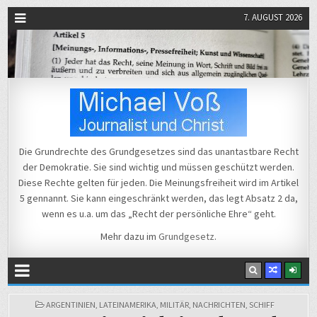
7. AUGUST 2026
Michael Voß
Journalist und Christ
Die Grundrechte des Grundgesetzes sind das unantastbare Recht
der Demokratie. Sie sind wichtig und müssen geschützt werden.
Diese Rechte gelten für jeden. Die Meinungsfreiheit wird im Artikel
5 gennannt. Sie kann eingeschränkt werden, das legt Absatz 2 da,
wenn es u.a. um das „Recht der persönliche Ehre“ geht.
Mehr dazu im
Grundgesetz
.
POSTED
ARGENTINIEN
,
LATEINAMERIKA
,
MILITÄR
,
NACHRICHTEN
,
SCHIFF
IN