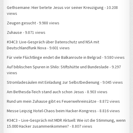
Gethsemane: Hier betete Jesus vor seiner Kreuzigung
- 10.208
views
Zeugen gesucht
- 9.988 views
Zuhause
- 9.871 views
#34C3: Live-Gespräch über Datenschutz und NSA mit
Deutschlandfunk Nova
- 9.601 views
Für viele Flüchtlinge endet die Balkanroute in Belgrad
- 9.580 views
Auf biblischen Spuren in Shilo: Stiftshütte und Bundeslade
- 9.297
views
Stromladesäulen mit Einladung zur Selbstbedienung
- 9.045 views
Am Bethesda-Teich stand auch schon Jesus
- 8.903 views
Rund um mein Zuhause gibt es Feuerwehreinsätze
- 8.872 views
Messe Leipzig Hotel-Chaos beim Hacker-Kongress
- 8.816 views
#34C3 – Live-Gespräch mit MDR Aktuell: Wie ist die Stimmung, wenn
15.000 Hacker zusammenkommen?
- 8.807 views