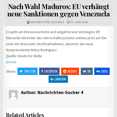
Nach Wahl Maduros: EU verhängt
neue Sanktionen gegen Venezuela
NACHRICHTEN-SUCHER 4
25. JUNI 2018
Es geht um Einreiseverbote und eingefrorene Vermögen: Elf
führende Vertreter des Herrschaftssystems stehen jetzt auf der
Liste der Brüsseler Strafmaßnahmen, darunter die neue
Vizepräsidentin Delcy Rodriguez.
Quelle: Deutsche Welle
(
mehr
)
Share:
TWITTER
FACEBOOK
REDDIT
VK
DIGG
LINKEDIN
Author:
Nachrichten-Sucher 4
Related Articles