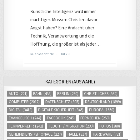
KATEGORIEN (AUSWAHL)
AUTO
(221)
BAHN
(455)
BERLIN
(280)
CHRISTLICHES
(532)
COMPUTER
(2017)
DATENSCHUTZ
(805)
DEUTSCHLAND
(1899)
DIGITAL
(3418)
DIGITALE SICHERHEIT
(845)
EUROPA
(1650)
EVANGELISCH
(244)
FACEBOOK
(245)
FERNSEHEN
(253)
FERNVERKEHR
(242)
FLUCHT / MIGRATION
(239)
FOTOS
(380)
GEHEIMDIENST/SPIONAGE
(227)
HALLE
(317)
HARDWARE
(721)