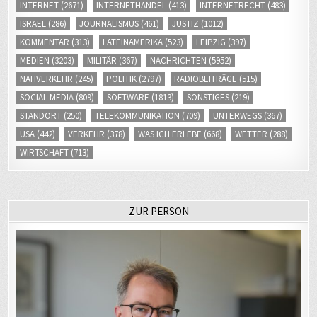
INTERNET
(2671)
INTERNETHANDEL
(413)
INTERNETRECHT
(483)
ISRAEL
(286)
JOURNALISMUS
(461)
JUSTIZ
(1012)
KOMMENTAR
(313)
LATEINAMERIKA
(523)
LEIPZIG
(397)
MEDIEN
(3203)
MILITÄR
(367)
NACHRICHTEN
(5952)
NAHVERKEHR
(245)
POLITIK
(2797)
RADIOBEITRÄGE
(515)
SOCIAL MEDIA
(809)
SOFTWARE
(1813)
SONSTIGES
(219)
STANDORT
(250)
TELEKOMMUNIKATION
(709)
UNTERWEGS
(367)
USA
(442)
VERKEHR
(378)
WAS ICH ERLEBE
(668)
WETTER
(288)
WIRTSCHAFT
(713)
ZUR PERSON