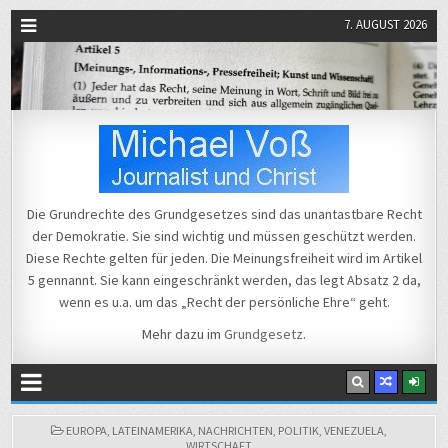
7. AUGUST 2026
Michael Voß
Journalist und Christ
Die Grundrechte des Grundgesetzes sind das unantastbare Recht
der Demokratie. Sie sind wichtig und müssen geschützt werden.
Diese Rechte gelten für jeden. Die Meinungsfreiheit wird im Artikel
5 gennannt. Sie kann eingeschränkt werden, das legt Absatz 2 da,
wenn es u.a. um das „Recht der persönliche Ehre“ geht.
Mehr dazu im
Grundgesetz
.
POSTED
EUROPA
,
LATEINAMERIKA
,
NACHRICHTEN
,
POLITIK
,
VENEZUELA
,
IN
WIRTSCHAFT