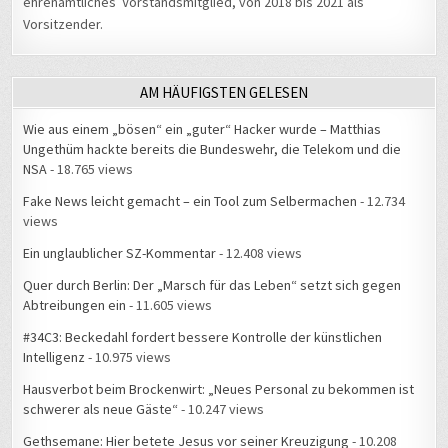
ehrenamtliches Vorstandsmitglied, von 2018 bis 2021 als
Vorsitzender.
AM HÄUFIGSTEN GELESEN
Wie aus einem „bösen“ ein „guter“ Hacker wurde – Matthias
Ungethüm hackte bereits die Bundeswehr, die Telekom und die
NSA
- 18.765 views
Fake News leicht gemacht – ein Tool zum Selbermachen
- 12.734
views
Ein unglaublicher SZ-Kommentar
- 12.408 views
Quer durch Berlin: Der „Marsch für das Leben“ setzt sich gegen
Abtreibungen ein
- 11.605 views
#34C3: Beckedahl fordert bessere Kontrolle der künstlichen
Intelligenz
- 10.975 views
Hausverbot beim Brockenwirt: „Neues Personal zu bekommen ist
schwerer als neue Gäste“
- 10.247 views
Gethsemane: Hier betete Jesus vor seiner Kreuzigung
- 10.208