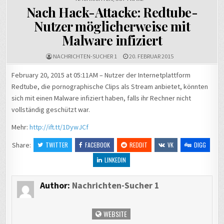
Nach Hack-Attacke: Redtube-
Nutzer möglicherweise mit
Malware infiziert
NACHRICHTEN-SUCHER 1
20. FEBRUAR 2015
February 20, 2015 at 05:11AM – Nutzer der Internetplattform
Redtube, die pornographische Clips als Stream anbietet, könnten
sich mit einen Malware infiziert haben, falls ihr Rechner nicht
vollständig geschützt war.
Mehr:
http://ift.tt/1DywJCf
Share:
TWITTER
FACEBOOK
REDDIT
VK
DIGG
LINKEDIN
Author:
Nachrichten-Sucher 1
WEBSITE