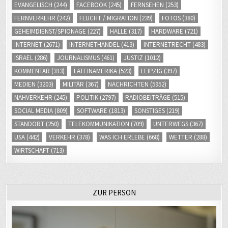
EVANGELISCH
(244)
FACEBOOK
(245)
FERNSEHEN
(253)
FERNVERKEHR
(242)
FLUCHT / MIGRATION
(239)
FOTOS
(380)
GEHEIMDIENST/SPIONAGE
(227)
HALLE
(317)
HARDWARE
(721)
INTERNET
(2671)
INTERNETHANDEL
(413)
INTERNETRECHT
(483)
ISRAEL
(286)
JOURNALISMUS
(461)
JUSTIZ
(1012)
KOMMENTAR
(313)
LATEINAMERIKA
(523)
LEIPZIG
(397)
MEDIEN
(3203)
MILITÄR
(367)
NACHRICHTEN
(5952)
NAHVERKEHR
(245)
POLITIK
(2797)
RADIOBEITRÄGE
(515)
SOCIAL MEDIA
(809)
SOFTWARE
(1813)
SONSTIGES
(219)
STANDORT
(250)
TELEKOMMUNIKATION
(709)
UNTERWEGS
(367)
USA
(442)
VERKEHR
(378)
WAS ICH ERLEBE
(668)
WETTER
(288)
WIRTSCHAFT
(713)
ZUR PERSON