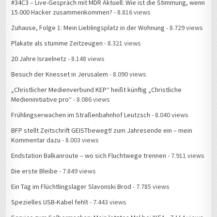
#34C3 – Live-Gespräch mit MDR Aktuell: Wie ist die Stimmung, wenn
15.000 Hacker zusammenkommen?
- 8.816 views
Zuhause, Folge 1: Mein Lieblingsplatz in der Wohnung
- 8.729 views
Plakate als stumme Zeitzeugen
- 8.321 views
20 Jahre Israelnetz
- 8.148 views
Besuch der Knesset in Jerusalem
- 8.090 views
„Christlicher Medienverbund KEP“ heißt künftig „Christliche
Medieninitiative pro“
- 8.086 views
Frühlingserwachen im Straßenbahnhof Leutzsch
- 8.040 views
BFP stellt Zeitschrift GEISTbewegt! zum Jahresende ein – mein
Kommentar dazu
- 8.003 views
Endstation Balkanroute – wo sich Fluchtwege trennen
- 7.911 views
Die erste Bleibe
- 7.849 views
Ein Tag im Flüchtlingslager Slavonski Brod
- 7.785 views
Spezielles USB-Kabel fehlt
- 7.443 views