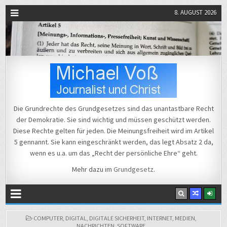
8. AUGUST 2026
Michael Voß
Journalist und Christ
Die Grundrechte des Grundgesetzes sind das unantastbare Recht
der Demokratie. Sie sind wichtig und müssen geschützt werden.
Diese Rechte gelten für jeden. Die Meinungsfreiheit wird im Artikel
5 gennannt. Sie kann eingeschränkt werden, das legt Absatz 2 da,
wenn es u.a. um das „Recht der persönliche Ehre“ geht.
Mehr dazu im
Grundgesetz
.
POSTED
COMPUTER
,
DIGITAL
,
DIGITALE SICHERHEIT
,
INTERNET
,
MEDIEN
,
IN
NACHRICHTEN
,
SOFTWARE