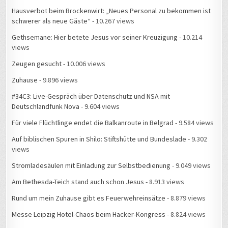
Hausverbot beim Brockenwirt: „Neues Personal zu bekommen ist
schwerer als neue Gäste“
- 10.267 views
Gethsemane: Hier betete Jesus vor seiner Kreuzigung
- 10.214
views
Zeugen gesucht
- 10.006 views
Zuhause
- 9.896 views
#34C3: Live-Gespräch über Datenschutz und NSA mit
Deutschlandfunk Nova
- 9.604 views
Für viele Flüchtlinge endet die Balkanroute in Belgrad
- 9.584 views
Auf biblischen Spuren in Shilo: Stiftshütte und Bundeslade
- 9.302
views
Stromladesäulen mit Einladung zur Selbstbedienung
- 9.049 views
Am Bethesda-Teich stand auch schon Jesus
- 8.913 views
Rund um mein Zuhause gibt es Feuerwehreinsätze
- 8.879 views
Messe Leipzig Hotel-Chaos beim Hacker-Kongress
- 8.824 views