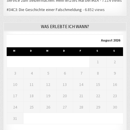
Service zum Selbermachen: Mein letztes Mal bei IKEA
- 7.114 views
#34C3: Die Geschichte einer Falschmeldung
- 6.852 views
WAS ERLEBTE ICH WANN?
August 2026
M
D
M
D
F
S
S
1
2
3
4
5
6
7
8
9
10
11
12
13
14
15
16
17
18
19
20
21
22
23
24
25
26
27
28
29
30
31