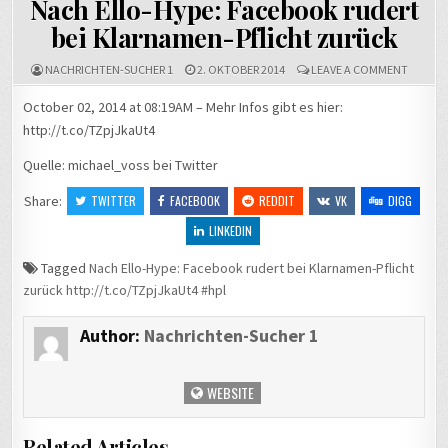
Nach Ello-Hype: Facebook rudert
bei Klarnamen-Pflicht zurück
ON
NACHRICHTEN-SUCHER 1
2. OKTOBER 2014
LEAVE A COMMENT
NACH
ELLO-
October 02, 2014 at 08:19AM – Mehr Infos gibt es hier:
HYPE:
http://t.co/TZpjJkaUt4
FACEB
RUDERT
BEI
Quelle: michael_voss bei Twitter
KLARNA
PFLICH
Share:
TWITTER
FACEBOOK
REDDIT
VK
DIGG
ZURÜC
LINKEDIN
Tagged
Nach Ello-Hype: Facebook rudert bei Klarnamen-Pflicht
zurück http://t.co/TZpjJkaUt4 #hpl
Author:
Nachrichten-Sucher 1
WEBSITE
Related Articles