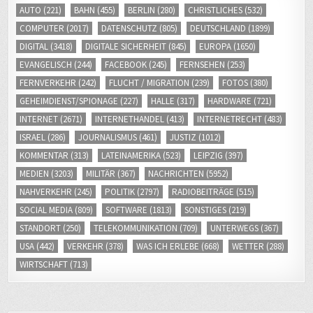
AUTO
(221)
BAHN
(455)
BERLIN
(280)
CHRISTLICHES
(532)
COMPUTER
(2017)
DATENSCHUTZ
(805)
DEUTSCHLAND
(1899)
DIGITAL
(3418)
DIGITALE SICHERHEIT
(845)
EUROPA
(1650)
EVANGELISCH
(244)
FACEBOOK
(245)
FERNSEHEN
(253)
FERNVERKEHR
(242)
FLUCHT / MIGRATION
(239)
FOTOS
(380)
GEHEIMDIENST/SPIONAGE
(227)
HALLE
(317)
HARDWARE
(721)
INTERNET
(2671)
INTERNETHANDEL
(413)
INTERNETRECHT
(483)
ISRAEL
(286)
JOURNALISMUS
(461)
JUSTIZ
(1012)
KOMMENTAR
(313)
LATEINAMERIKA
(523)
LEIPZIG
(397)
MEDIEN
(3203)
MILITÄR
(367)
NACHRICHTEN
(5952)
NAHVERKEHR
(245)
POLITIK
(2797)
RADIOBEITRÄGE
(515)
SOCIAL MEDIA
(809)
SOFTWARE
(1813)
SONSTIGES
(219)
STANDORT
(250)
TELEKOMMUNIKATION
(709)
UNTERWEGS
(367)
USA
(442)
VERKEHR
(378)
WAS ICH ERLEBE
(668)
WETTER
(288)
WIRTSCHAFT
(713)