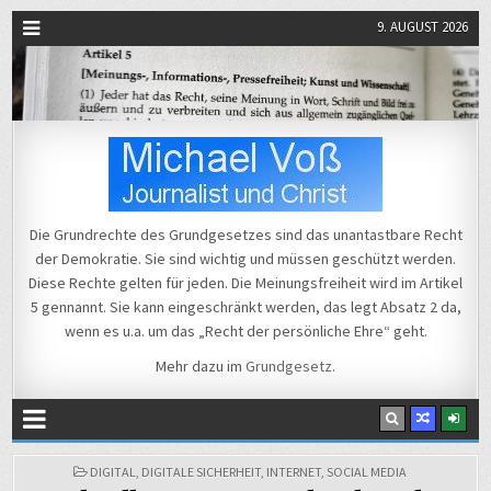
9. AUGUST 2026
Michael Voß
Journalist und Christ
Die Grundrechte des Grundgesetzes sind das unantastbare Recht
der Demokratie. Sie sind wichtig und müssen geschützt werden.
Diese Rechte gelten für jeden. Die Meinungsfreiheit wird im Artikel
5 gennannt. Sie kann eingeschränkt werden, das legt Absatz 2 da,
wenn es u.a. um das „Recht der persönliche Ehre“ geht.
Mehr dazu im
Grundgesetz
.
POSTED
DIGITAL
,
DIGITALE SICHERHEIT
,
INTERNET
,
SOCIAL MEDIA
IN