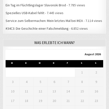
Ein Tag im Flüchtlingslager Slavonski Brod
- 7.785 views
Spezielles USB-Kabel fehlt
- 7.445 views
Service zum Selbermachen: Mein letztes Mal bei IKEA
- 7.114 views
#34C3: Die Geschichte einer Falschmeldung
- 6.852 views
WAS ERLEBTE ICH WANN?
August 2026
M
D
M
D
F
S
S
1
2
3
4
5
6
7
8
9
10
11
12
13
14
15
16
17
18
19
20
21
22
23