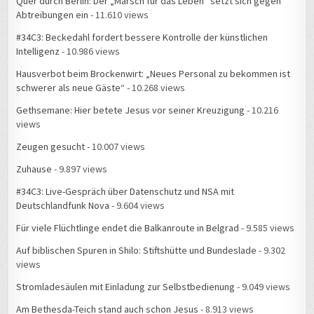
Quer durch Berlin: Der „Marsch für das Leben“ setzt sich gegen
Abtreibungen ein
- 11.610 views
#34C3: Beckedahl fordert bessere Kontrolle der künstlichen
Intelligenz
- 10.986 views
Hausverbot beim Brockenwirt: „Neues Personal zu bekommen ist
schwerer als neue Gäste“
- 10.268 views
Gethsemane: Hier betete Jesus vor seiner Kreuzigung
- 10.216
views
Zeugen gesucht
- 10.007 views
Zuhause
- 9.897 views
#34C3: Live-Gespräch über Datenschutz und NSA mit
Deutschlandfunk Nova
- 9.604 views
Für viele Flüchtlinge endet die Balkanroute in Belgrad
- 9.585 views
Auf biblischen Spuren in Shilo: Stiftshütte und Bundeslade
- 9.302
views
Stromladesäulen mit Einladung zur Selbstbedienung
- 9.049 views
Am Bethesda-Teich stand auch schon Jesus
- 8.913 views