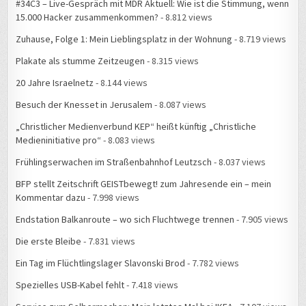
#34C3 – Live-Gespräch mit MDR Aktuell: Wie ist die Stimmung, wenn
15.000 Hacker zusammenkommen?
- 8.812 views
Zuhause, Folge 1: Mein Lieblingsplatz in der Wohnung
- 8.719 views
Plakate als stumme Zeitzeugen
- 8.315 views
20 Jahre Israelnetz
- 8.144 views
Besuch der Knesset in Jerusalem
- 8.087 views
„Christlicher Medienverbund KEP“ heißt künftig „Christliche
Medieninitiative pro“
- 8.083 views
Frühlingserwachen im Straßenbahnhof Leutzsch
- 8.037 views
BFP stellt Zeitschrift GEISTbewegt! zum Jahresende ein – mein
Kommentar dazu
- 7.998 views
Endstation Balkanroute – wo sich Fluchtwege trennen
- 7.905 views
Die erste Bleibe
- 7.831 views
Ein Tag im Flüchtlingslager Slavonski Brod
- 7.782 views
Spezielles USB-Kabel fehlt
- 7.418 views