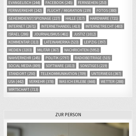
EVANGELISCH
(244)
FACEBOOK
(245)
FERNSEHEN
(253)
FERNVERKEHR
(242)
FLUCHT / MIGRATION
(239)
FOTOS
(380)
GEHEIMDIENST/SPIONAGE
(227)
HALLE
(317)
HARDWARE
(721)
INTERNET
(2671)
INTERNETHANDEL
(413)
INTERNETRECHT
(483)
ISRAEL
(286)
JOURNALISMUS
(461)
JUSTIZ
(1012)
KOMMENTAR
(313)
LATEINAMERIKA
(523)
LEIPZIG
(397)
MEDIEN
(3203)
MILITÄR
(367)
NACHRICHTEN
(5952)
NAHVERKEHR
(245)
POLITIK
(2797)
RADIOBEITRÄGE
(515)
SOCIAL MEDIA
(809)
SOFTWARE
(1813)
SONSTIGES
(219)
STANDORT
(250)
TELEKOMMUNIKATION
(709)
UNTERWEGS
(367)
USA
(442)
VERKEHR
(378)
WAS ICH ERLEBE
(668)
WETTER
(288)
WIRTSCHAFT
(713)
ZUR PERSON