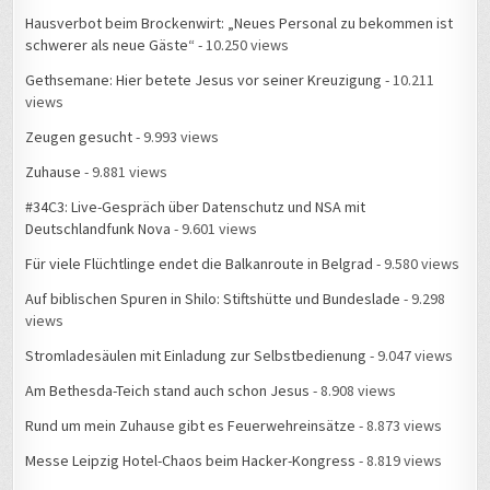
Hausverbot beim Brockenwirt: „Neues Personal zu bekommen ist
schwerer als neue Gäste“
- 10.250 views
Gethsemane: Hier betete Jesus vor seiner Kreuzigung
- 10.211
views
Zeugen gesucht
- 9.993 views
Zuhause
- 9.881 views
#34C3: Live-Gespräch über Datenschutz und NSA mit
Deutschlandfunk Nova
- 9.601 views
Für viele Flüchtlinge endet die Balkanroute in Belgrad
- 9.580 views
Auf biblischen Spuren in Shilo: Stiftshütte und Bundeslade
- 9.298
views
Stromladesäulen mit Einladung zur Selbstbedienung
- 9.047 views
Am Bethesda-Teich stand auch schon Jesus
- 8.908 views
Rund um mein Zuhause gibt es Feuerwehreinsätze
- 8.873 views
Messe Leipzig Hotel-Chaos beim Hacker-Kongress
- 8.819 views