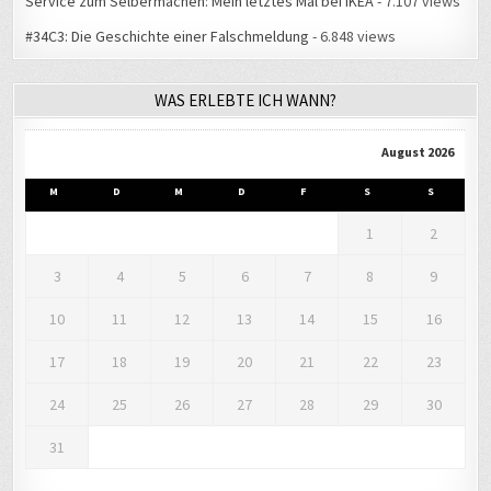
Service zum Selbermachen: Mein letztes Mal bei IKEA
- 7.107 views
#34C3: Die Geschichte einer Falschmeldung
- 6.848 views
WAS ERLEBTE ICH WANN?
August 2026
M
D
M
D
F
S
S
1
2
3
4
5
6
7
8
9
10
11
12
13
14
15
16
17
18
19
20
21
22
23
24
25
26
27
28
29
30
31