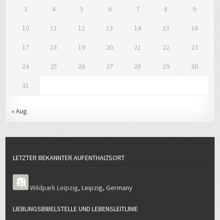
3
4
5
6
7
8
9
10
11
12
13
14
15
16
17
18
19
20
21
22
23
24
25
26
27
28
29
30
31
« Aug.
LETZTER BEKANNTER AUFENTHALTSORT
Wildpark Leipzig
,
Leipzig
,
Germany
LIEBLINGSBIBELSTELLE UND LEBENSLEITLINIE