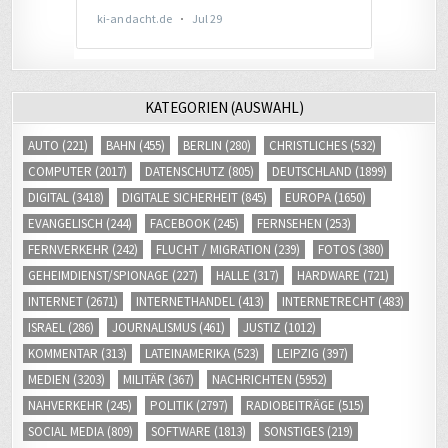
KATEGORIEN (AUSWAHL)
AUTO
(221)
BAHN
(455)
BERLIN
(280)
CHRISTLICHES
(532)
COMPUTER
(2017)
DATENSCHUTZ
(805)
DEUTSCHLAND
(1899)
DIGITAL
(3418)
DIGITALE SICHERHEIT
(845)
EUROPA
(1650)
EVANGELISCH
(244)
FACEBOOK
(245)
FERNSEHEN
(253)
FERNVERKEHR
(242)
FLUCHT / MIGRATION
(239)
FOTOS
(380)
GEHEIMDIENST/SPIONAGE
(227)
HALLE
(317)
HARDWARE
(721)
INTERNET
(2671)
INTERNETHANDEL
(413)
INTERNETRECHT
(483)
ISRAEL
(286)
JOURNALISMUS
(461)
JUSTIZ
(1012)
KOMMENTAR
(313)
LATEINAMERIKA
(523)
LEIPZIG
(397)
MEDIEN
(3203)
MILITÄR
(367)
NACHRICHTEN
(5952)
NAHVERKEHR
(245)
POLITIK
(2797)
RADIOBEITRÄGE
(515)
SOCIAL MEDIA
(809)
SOFTWARE
(1813)
SONSTIGES
(219)