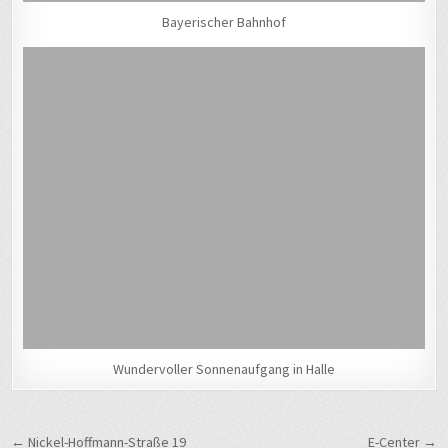
Bayerischer Bahnhof
Wundervoller Sonnenaufgang in Halle
Beitragsnavigation
← Nickel-Hoffmann-Straße 19
E-Center →