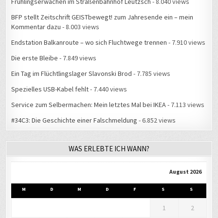
Frühlingserwachen im Straßenbahnhof Leutzsch
- 8.040 views
BFP stellt Zeitschrift GEISTbewegt! zum Jahresende ein – mein
Kommentar dazu
- 8.003 views
Endstation Balkanroute – wo sich Fluchtwege trennen
- 7.910 views
Die erste Bleibe
- 7.849 views
Ein Tag im Flüchtlingslager Slavonski Brod
- 7.785 views
Spezielles USB-Kabel fehlt
- 7.440 views
Service zum Selbermachen: Mein letztes Mal bei IKEA
- 7.113 views
#34C3: Die Geschichte einer Falschmeldung
- 6.852 views
WAS ERLEBTE ICH WANN?
August 2026
M
D
M
D
F
S
S
1
2