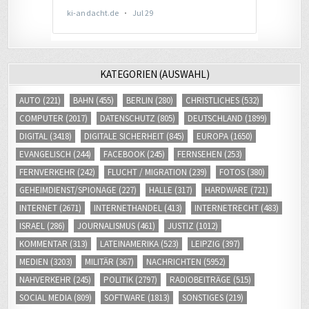
KATEGORIEN (AUSWAHL)
AUTO
(221)
BAHN
(455)
BERLIN
(280)
CHRISTLICHES
(532)
COMPUTER
(2017)
DATENSCHUTZ
(805)
DEUTSCHLAND
(1899)
DIGITAL
(3418)
DIGITALE SICHERHEIT
(845)
EUROPA
(1650)
EVANGELISCH
(244)
FACEBOOK
(245)
FERNSEHEN
(253)
FERNVERKEHR
(242)
FLUCHT / MIGRATION
(239)
FOTOS
(380)
GEHEIMDIENST/SPIONAGE
(227)
HALLE
(317)
HARDWARE
(721)
INTERNET
(2671)
INTERNETHANDEL
(413)
INTERNETRECHT
(483)
ISRAEL
(286)
JOURNALISMUS
(461)
JUSTIZ
(1012)
KOMMENTAR
(313)
LATEINAMERIKA
(523)
LEIPZIG
(397)
MEDIEN
(3203)
MILITÄR
(367)
NACHRICHTEN
(5952)
NAHVERKEHR
(245)
POLITIK
(2797)
RADIOBEITRÄGE
(515)
SOCIAL MEDIA
(809)
SOFTWARE
(1813)
SONSTIGES
(219)