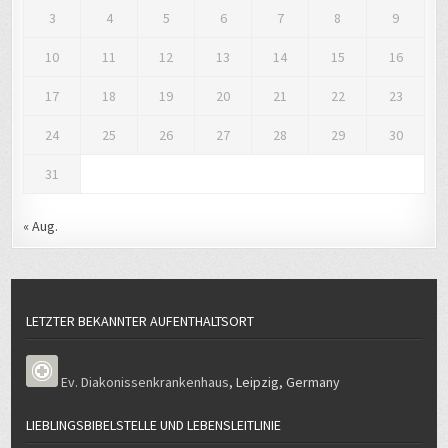
3
4
5
6
7
8
9
10
11
12
13
14
15
16
17
18
19
20
21
22
23
24
25
26
27
28
29
30
31
« Aug.
LETZTER BEKANNTER AUFENTHALTSORT
Ev. Diakonissenkrankenhaus
,
Leipzig
,
Germany
LIEBLINGSBIBELSTELLE UND LEBENSLEITLINIE