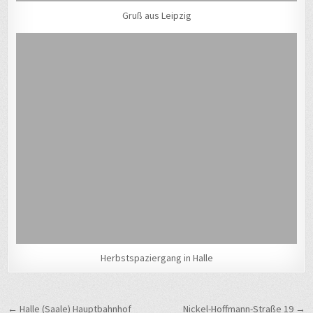
Gruß aus Leipzig
Herbstspaziergang in Halle
Beitragsnavigation
← Halle (Saale) Hauptbahnhof
Nickel-Hoffmann-Straße 19 →