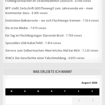
Frühlingserwachen im Straßenbahnhof Leutzsch
- 8.044 views
BFP stellt Zeitschrift GEISTbewegt! zum Jahresende ein – mein
Kommentar dazu
- 8.005 views
Endstation Balkanroute – wo sich Fluchtwege trennen
- 7.914 views
Die erste Bleibe
- 7.870 views
Ein Tag im Flüchtlingslager Slavonski Brod
- 7.789 views
Spezielles USB-Kabel fehlt
- 7.454 views
Service zum Selbermachen: Mein letztes Mal bei IKEA
- 7.120 views
#34C3: Die Geschichte einer Falschmeldung
- 6.855 views
WAS ERLEBTE ICH WANN?
August 2026
M
D
M
D
F
S
S
1
2