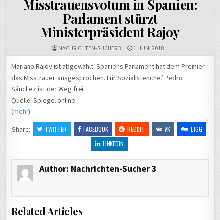
Misstrauensvotum in Spanien:
Synchronisationsfunktion
f
Parlament stürzt
für den Desktop →
P
g
Ministerpräsident Rajoy
Kr
NACHRICHTEN-SUCHER 3
1. JUNI 2018
Mariano Rajoy ist abgewählt. Spaniens Parlament hat dem Premier
das Misstrauen ausgesprochen. Für Sozialistenchef Pedro
Sánchez ist der Weg frei.
Quelle: Spiegel online
(
mehr
)
Share:
TWITTER
FACEBOOK
REDDIT
VK
DIGG
LINKEDIN
Author:
Nachrichten-Sucher 3
Related Articles