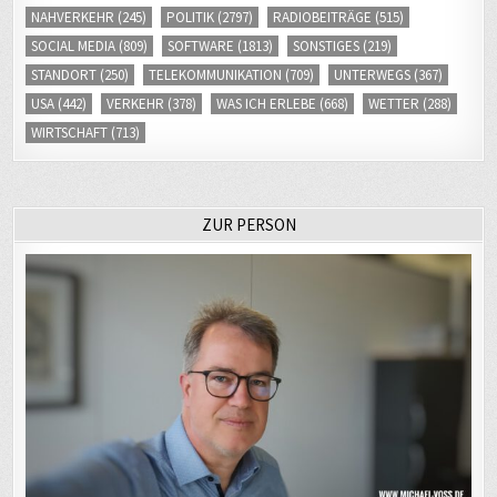
NAHVERKEHR
(245)
POLITIK
(2797)
RADIOBEITRÄGE
(515)
SOCIAL MEDIA
(809)
SOFTWARE
(1813)
SONSTIGES
(219)
STANDORT
(250)
TELEKOMMUNIKATION
(709)
UNTERWEGS
(367)
USA
(442)
VERKEHR
(378)
WAS ICH ERLEBE
(668)
WETTER
(288)
WIRTSCHAFT
(713)
ZUR PERSON