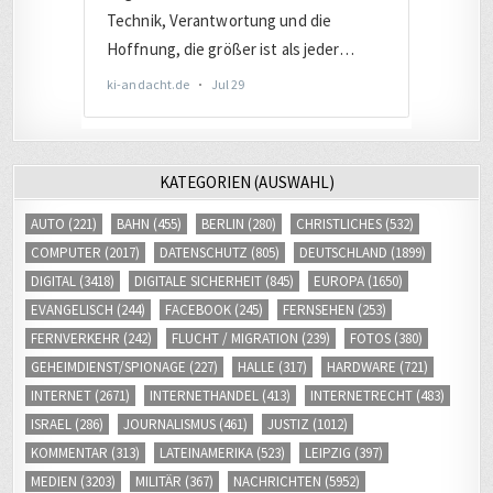
KATEGORIEN (AUSWAHL)
AUTO
(221)
BAHN
(455)
BERLIN
(280)
CHRISTLICHES
(532)
COMPUTER
(2017)
DATENSCHUTZ
(805)
DEUTSCHLAND
(1899)
DIGITAL
(3418)
DIGITALE SICHERHEIT
(845)
EUROPA
(1650)
EVANGELISCH
(244)
FACEBOOK
(245)
FERNSEHEN
(253)
FERNVERKEHR
(242)
FLUCHT / MIGRATION
(239)
FOTOS
(380)
GEHEIMDIENST/SPIONAGE
(227)
HALLE
(317)
HARDWARE
(721)
INTERNET
(2671)
INTERNETHANDEL
(413)
INTERNETRECHT
(483)
ISRAEL
(286)
JOURNALISMUS
(461)
JUSTIZ
(1012)
KOMMENTAR
(313)
LATEINAMERIKA
(523)
LEIPZIG
(397)
MEDIEN
(3203)
MILITÄR
(367)
NACHRICHTEN
(5952)