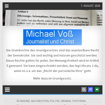
7. AUGUST 2026
Michael Voß
Journalist und Christ
Die Grundrechte des Grundgesetzes sind das unantastbare Recht
der Demokratie. Sie sind wichtig und müssen geschützt werden.
Diese Rechte gelten für jeden. Die Meinungsfreiheit wird im Artikel
5 gennannt. Sie kann eingeschränkt werden, das legt Absatz 2 da,
wenn es u.a. um das „Recht der persönliche Ehre“ geht.
Mehr dazu im
Grundgesetz
.
POSTED
MADRID
,
NACHRICHTEN
,
POLITIK
,
SPANIEN
,
TOPTHEMA
ownCloud: Neue
←
IN