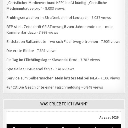
„Christlicher Medienverbund KEP“ heißt künftig „Christliche
Medieninitiative pro“
- 8.083 views
Frühlingserwachen im Straßenbahnhof Leutzsch
- 8.037 views
BFP stellt Zeitschrift GEISTbewegt! zum Jahresende ein – mein
Kommentar dazu
- 7.998 views
Endstation Balkanroute – wo sich Fluchtwege trennen
- 7.905 views
Die erste Bleibe
- 7.831 views
Ein Tag im Flüchtlingslager Slavonski Brod
- 7.782 views
Spezielles USB-Kabel fehlt
- 7.416 views
Service zum Selbermachen: Mein letztes Mal bei IKEA
- 7.106 views
#34C3: Die Geschichte einer Falschmeldung
- 6.848 views
WAS ERLEBTE ICH WANN?
August 2026
M
D
M
D
F
S
S