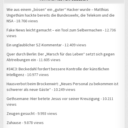
Wie aus einem „bösen“ ein „guter“ Hacker wurde – Matthias
Ungethüm hackte bereits die Bundeswehr, die Telekom und die
NSA
- 18.766 views
Fake News leicht gemacht – ein Tool zum Selbermachen
- 12.736
views
Ein unglaublicher SZ-Kommentar
- 12.409 views
Quer durch Berlin: Der „Marsch für das Leben“ setzt sich gegen
Abtreibungen ein
- 11.605 views
#34C3: Beckedahl fordert bessere Kontrolle der künstlichen
Intelligenz
- 10.977 views
Hausverbot beim Brockenwirt: „Neues Personal zu bekommen ist
schwerer als neue Gäste“
- 10.249 views
Gethsemane: Hier betete Jesus vor seiner Kreuzigung
- 10.211
views
Zeugen gesucht
- 9.993 views
Zuhause
- 9.878 views