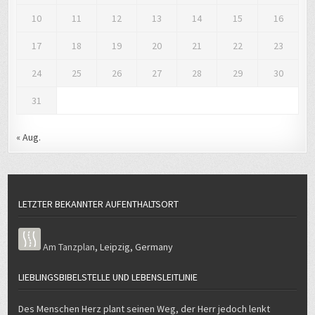
10
11
12
13
14
15
16
17
18
19
20
21
22
23
24
25
26
27
28
29
30
31
« Aug.
LETZTER BEKANNTER AUFENTHALTSORT
Am Tanzplan
,
Leipzig
,
Germany
LIEBLINGSBIBELSTELLE UND LEBENSLEITLINIE
Des Menschen Herz plant seinen Weg, der Herr jedoch lenkt