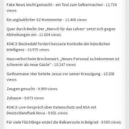
Fake News leicht gemacht – ein Tool zum Selbermachen
- 12.734
views
Ein unglaublicher SZ-Kommentar
- 12.408 views
Quer durch Berlin: Der „Marsch für das Leben“ setzt sich gegen
Abtreibungen ein
- 11.604 views
#34C3: Beckedahl fordert bessere Kontrolle der künstlichen
Intelligenz
- 10.975 views
Hausverbot beim Brockenwirt: „Neues Personal zu bekommen ist
schwerer als neue Gäste“
- 10.247 views
Gethsemane: Hier betete Jesus vor seiner Kreuzigung
- 10.208
views
Zeugen gesucht
- 9.989 views
Zuhause
- 9.873 views
#34C3: Live-Gespräch über Datenschutz und NSA mit
Deutschlandfunk Nova
- 9.601 views
Für viele Flüchtlinge endet die Balkanroute in Belgrad
- 9.580 views