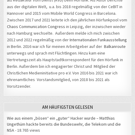
als Redakteur vom Dienst (RvD) beim Hörfunk. Als Autor berichte
aus der digitalen Welt, u.a. bis 2018 regelmäßig von der CeBIT in
Hannover und 2015 vom Mobile World Congress in Barcelona.
Zwischen 2017 und 2021 leitete ich den jährlichen Hörfunkpool vom
Chaos Communication Congress
in Leipzig, der inzwischen wieder
nach Hamburg wechselte. Außerdem melde ich mich zwischen
2012 und 2022 regelmäßig von der
Internationalen Funkausstellung
in Berlin. 2016 war ich für meinen Arbeitgeber auf der
Balkanroute
unterwegs und sprach mit Flüchtlingen. Hinzu kam eine
Vertretungszeit als Hauptstadtkorrespondent für den Hörfunk in
Berlin. Außerdem bin ich engagierter Christ und Mitglied der
Christlichen Medieninitiative pro e.V. Von 2016 bis 2021 war ich
ehrenamtliches Vorstandsmitglied, von 2018 bis 2021 als
Vorsitzender.
AM HÄUFIGSTEN GELESEN
Wie aus einem „bösen“ ein „guter“ Hacker wurde – Matthias
Ungethüm hackte bereits die Bundeswehr, die Telekom und die
NSA
- 18.765 views