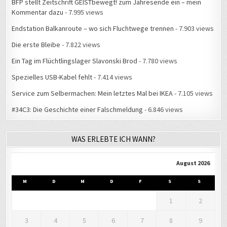
BFP stellt Zeitschrift GEISTbewegt! zum Jahresende ein – mein
Kommentar dazu
- 7.995 views
Endstation Balkanroute – wo sich Fluchtwege trennen
- 7.903 views
Die erste Bleibe
- 7.822 views
Ein Tag im Flüchtlingslager Slavonski Brod
- 7.780 views
Spezielles USB-Kabel fehlt
- 7.414 views
Service zum Selbermachen: Mein letztes Mal bei IKEA
- 7.105 views
#34C3: Die Geschichte einer Falschmeldung
- 6.846 views
WAS ERLEBTE ICH WANN?
August 2026
M
D
M
D
F
S
S
1
2
3
4
5
6
7
8
9