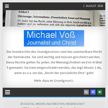
7. AUGUST 2026
Michael Voß
Journalist und Christ
Die Grundrechte des Grundgesetzes sind das unantastbare Recht
der Demokratie. Sie sind wichtig und müssen geschützt werden.
Diese Rechte gelten für jeden. Die Meinungsfreiheit wird im Artikel
5 gennannt. Sie kann eingeschränkt werden, das legt Absatz 2 da,
wenn es u.a. um das „Recht der persönliche Ehre“ geht.
Mehr dazu im
Grundgesetz
.
POSTED
DIGITAL
,
MEDIEN
,
NACHRICHTEN
,
WISSENSCHAFT
IN