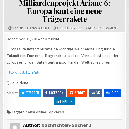
Milliardenprojekt Ariane 6:
Europa baut eine neue
Trägerrakete
ON
NACHRICHTEN-SUCHER 1
3. DEZEMBER 2014
LEAVE A COMMENT
MILLIA
ARIANE
December 03, 2014 at 07:30AM –
6:
EUROP
Europas Raumfahrt leitet eine wichtige Weichenstellung für die
BAUT
EINE
Zukunft ein. Eine neue Trägerrakete soll die Vormachtstellung der
NEUE
Europäer für den Satellitentransport in den Weltraum sichern.
TRÄGER
http://ift.tt/12m7Etr
Quelle: Heise
Share:
TWITTER
FACEBOOK
REDDIT
VK
DIGG
LINKEDIN
Tagged
heise online Top-News
Author:
Nachrichten-Sucher 1