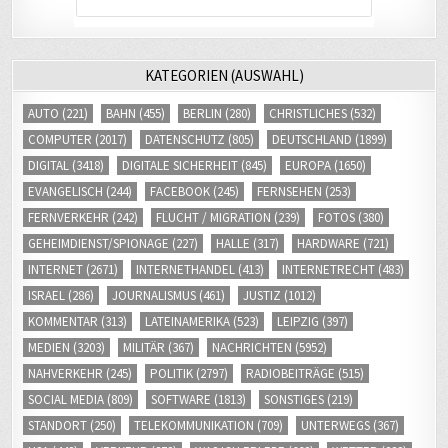
KATEGORIEN (AUSWAHL)
AUTO
(221)
BAHN
(455)
BERLIN
(280)
CHRISTLICHES
(532)
COMPUTER
(2017)
DATENSCHUTZ
(805)
DEUTSCHLAND
(1899)
DIGITAL
(3418)
DIGITALE SICHERHEIT
(845)
EUROPA
(1650)
EVANGELISCH
(244)
FACEBOOK
(245)
FERNSEHEN
(253)
FERNVERKEHR
(242)
FLUCHT / MIGRATION
(239)
FOTOS
(380)
GEHEIMDIENST/SPIONAGE
(227)
HALLE
(317)
HARDWARE
(721)
INTERNET
(2671)
INTERNETHANDEL
(413)
INTERNETRECHT
(483)
ISRAEL
(286)
JOURNALISMUS
(461)
JUSTIZ
(1012)
KOMMENTAR
(313)
LATEINAMERIKA
(523)
LEIPZIG
(397)
MEDIEN
(3203)
MILITÄR
(367)
NACHRICHTEN
(5952)
NAHVERKEHR
(245)
POLITIK
(2797)
RADIOBEITRÄGE
(515)
SOCIAL MEDIA
(809)
SOFTWARE
(1813)
SONSTIGES
(219)
STANDORT
(250)
TELEKOMMUNIKATION
(709)
UNTERWEGS
(367)