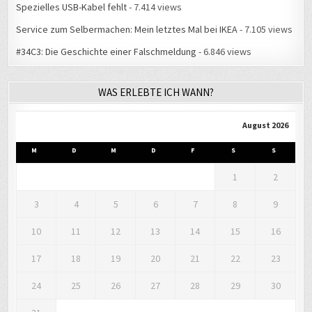
Spezielles USB-Kabel fehlt
- 7.414 views
Service zum Selbermachen: Mein letztes Mal bei IKEA
- 7.105 views
#34C3: Die Geschichte einer Falschmeldung
- 6.846 views
WAS ERLEBTE ICH WANN?
August 2026
M
D
M
D
F
S
S
1
2
3
4
5
6
7
8
9
10
11
12
13
14
15
16
17
18
19
20
21
22
23
24
25
26
27
28
29
30