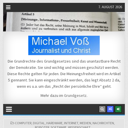
7. AUGUST 2026
Michael Voß
Journalist und Christ
Die Grundrechte des Grundgesetzes sind das unantastbare Recht
der Demokratie. Sie sind wichtig und müssen geschützt werden.
Diese Rechte gelten für jeden. Die Meinungsfreiheit wird im Artikel
5 gennannt. Sie kann eingeschränkt werden, das legt Absatz 2 da,
wenn es u.a. um das „Recht der persönliche Ehre“ geht.
Mehr dazu im
Grundgesetz
.
POSTED
COMPUTER
,
DIGITAL
,
HARDWARE
,
INTERNET
,
MEDIEN
,
NACHRICHTEN
,
IN
ROBOTER
,
SOFTWARE
,
WISSENSCHAFT