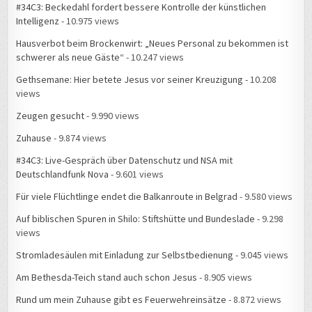
#34C3: Beckedahl fordert bessere Kontrolle der künstlichen
Intelligenz
- 10.975 views
Hausverbot beim Brockenwirt: „Neues Personal zu bekommen ist
schwerer als neue Gäste“
- 10.247 views
Gethsemane: Hier betete Jesus vor seiner Kreuzigung
- 10.208
views
Zeugen gesucht
- 9.990 views
Zuhause
- 9.874 views
#34C3: Live-Gespräch über Datenschutz und NSA mit
Deutschlandfunk Nova
- 9.601 views
Für viele Flüchtlinge endet die Balkanroute in Belgrad
- 9.580 views
Auf biblischen Spuren in Shilo: Stiftshütte und Bundeslade
- 9.298
views
Stromladesäulen mit Einladung zur Selbstbedienung
- 9.045 views
Am Bethesda-Teich stand auch schon Jesus
- 8.905 views
Rund um mein Zuhause gibt es Feuerwehreinsätze
- 8.872 views