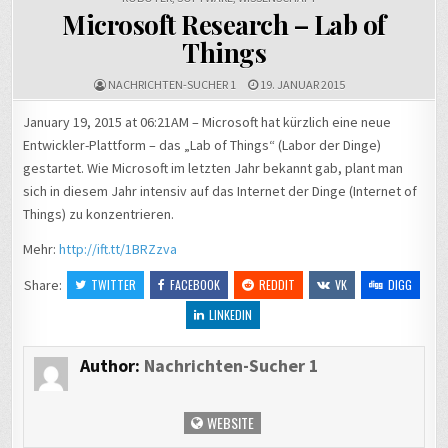
Microsoft Research – Lab of
Things
NACHRICHTEN-SUCHER 1
19. JANUAR 2015
January 19, 2015 at 06:21AM – Microsoft hat kürzlich eine neue
Entwickler-Plattform – das „Lab of Things“ (Labor der Dinge)
gestartet. Wie Microsoft im letzten Jahr bekannt gab, plant man
sich in diesem Jahr intensiv auf das Internet der Dinge (Internet of
Things) zu konzentrieren.
Mehr:
http://ift.tt/1BRZzva
Share:
TWITTER
FACEBOOK
REDDIT
VK
DIGG
LINKEDIN
Author:
Nachrichten-Sucher 1
WEBSITE