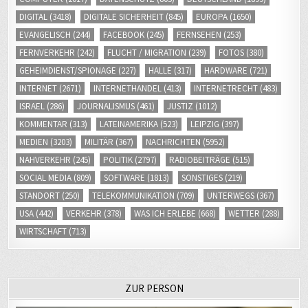
DIGITAL
(3418)
DIGITALE SICHERHEIT
(845)
EUROPA
(1650)
EVANGELISCH
(244)
FACEBOOK
(245)
FERNSEHEN
(253)
FERNVERKEHR
(242)
FLUCHT / MIGRATION
(239)
FOTOS
(380)
GEHEIMDIENST/SPIONAGE
(227)
HALLE
(317)
HARDWARE
(721)
INTERNET
(2671)
INTERNETHANDEL
(413)
INTERNETRECHT
(483)
ISRAEL
(286)
JOURNALISMUS
(461)
JUSTIZ
(1012)
KOMMENTAR
(313)
LATEINAMERIKA
(523)
LEIPZIG
(397)
MEDIEN
(3203)
MILITÄR
(367)
NACHRICHTEN
(5952)
NAHVERKEHR
(245)
POLITIK
(2797)
RADIOBEITRÄGE
(515)
SOCIAL MEDIA
(809)
SOFTWARE
(1813)
SONSTIGES
(219)
STANDORT
(250)
TELEKOMMUNIKATION
(709)
UNTERWEGS
(367)
USA
(442)
VERKEHR
(378)
WAS ICH ERLEBE
(668)
WETTER
(288)
WIRTSCHAFT
(713)
ZUR PERSON