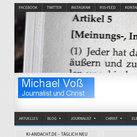
FACEBOOK
TWITTER
INSTAGRAM
RSS-FEED
KONTA
Michael Voß
Journalist und Christ
AKTUELLES
BLOG
JOURNALIST
CHRIST
EL
KI-ANDACHT.DE – TÄGLICH NEU