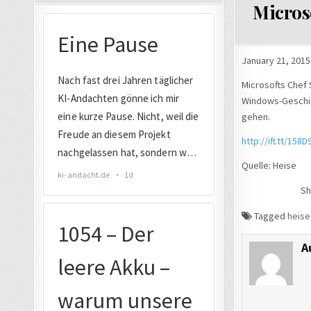
Micros
January 21, 2015
Microsofts Chef 
Windows-Geschic
gehen.
http://ift.tt/158D
Quelle: Heise
Sh
Tagged
heise
A