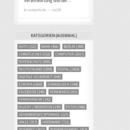
KATEGORIEN (AUSWAHL)
AUTO
(221)
BAHN
(455)
BERLIN
(280)
CHRISTLICHES
(532)
COMPUTER
(2017)
DATENSCHUTZ
(805)
DEUTSCHLAND
(1899)
DIGITAL
(3418)
DIGITALE SICHERHEIT
(845)
EUROPA
(1650)
EVANGELISCH
(244)
FACEBOOK
(245)
FERNSEHEN
(253)
FERNVERKEHR
(242)
FLUCHT / MIGRATION
(239)
FOTOS
(380)
GEHEIMDIENST/SPIONAGE
(227)
HALLE
(317)
HARDWARE
(721)
INTERNET
(2671)
INTERNETHANDEL
(413)