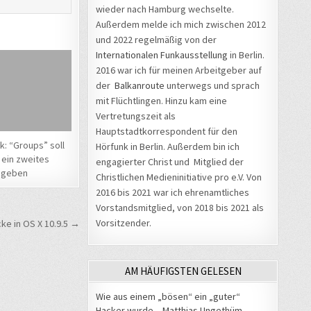
wieder nach Hamburg wechselte.
Außerdem melde ich mich zwischen 2012
und 2022 regelmäßig von der
Internationalen Funkausstellung
in Berlin.
2016 war ich für meinen Arbeitgeber auf
der
Balkanroute
unterwegs und sprach
mit Flüchtlingen. Hinzu kam eine
Vertretungszeit als
Hauptstadtkorrespondent für den
: “Groups” soll
Hörfunk in Berlin. Außerdem bin ich
ein zweites
engagierter Christ und Mitglied der
 geben
Christlichen Medieninitiative pro e.V. Von
2016 bis 2021 war ich ehrenamtliches
Vorstandsmitglied, von 2018 bis 2021 als
Vorsitzender.
ke in OS X 10.9.5 →
AM HÄUFIGSTEN GELESEN
Wie aus einem „bösen“ ein „guter“
Hacker wurde – Matthias Ungethüm