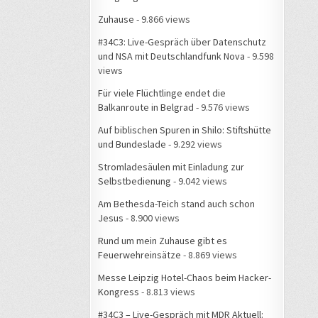
Zuhause
- 9.866 views
#34C3: Live-Gespräch über Datenschutz
und NSA mit Deutschlandfunk Nova
- 9.598
views
Für viele Flüchtlinge endet die
Balkanroute in Belgrad
- 9.576 views
Auf biblischen Spuren in Shilo: Stiftshütte
und Bundeslade
- 9.292 views
Stromladesäulen mit Einladung zur
Selbstbedienung
- 9.042 views
Am Bethesda-Teich stand auch schon
Jesus
- 8.900 views
Rund um mein Zuhause gibt es
Feuerwehreinsätze
- 8.869 views
Messe Leipzig Hotel-Chaos beim Hacker-
Kongress
- 8.813 views
#34C3 – Live-Gespräch mit MDR Aktuell: