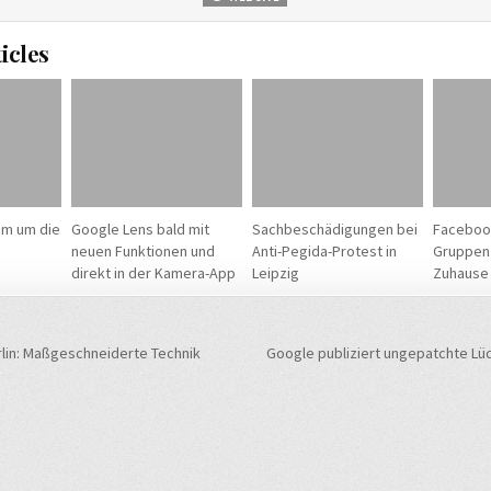
icles
um um die
Google Lens bald mit
Sachbeschädigungen bei
Facebook
neuen Funktionen und
Anti-Pegida-Protest in
Gruppen 
direkt in der Kamera-App
Leipzig
Zuhause
navigation
lin: Maßgeschneiderte Technik
Google publiziert ungepatchte Lüc