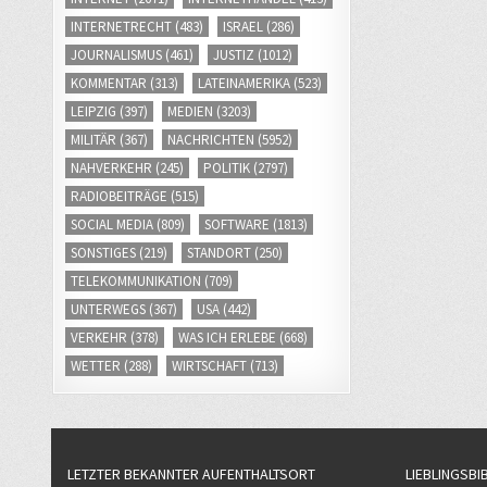
INTERNETRECHT
(483)
ISRAEL
(286)
JOURNALISMUS
(461)
JUSTIZ
(1012)
KOMMENTAR
(313)
LATEINAMERIKA
(523)
LEIPZIG
(397)
MEDIEN
(3203)
MILITÄR
(367)
NACHRICHTEN
(5952)
NAHVERKEHR
(245)
POLITIK
(2797)
RADIOBEITRÄGE
(515)
SOCIAL MEDIA
(809)
SOFTWARE
(1813)
SONSTIGES
(219)
STANDORT
(250)
TELEKOMMUNIKATION
(709)
UNTERWEGS
(367)
USA
(442)
VERKEHR
(378)
WAS ICH ERLEBE
(668)
WETTER
(288)
WIRTSCHAFT
(713)
LETZTER BEKANNTER AUFENTHALTSORT
LIEBLINGSBI