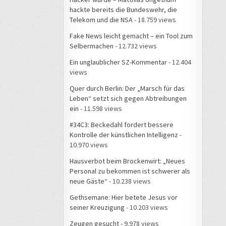
hackte bereits die Bundeswehr, die
Telekom und die NSA
- 18.759 views
Fake News leicht gemacht – ein Tool zum
Selbermachen
- 12.732 views
Ein unglaublicher SZ-Kommentar
- 12.404
views
Quer durch Berlin: Der „Marsch für das
Leben“ setzt sich gegen Abtreibungen
ein
- 11.598 views
#34C3: Beckedahl fordert bessere
Kontrolle der künstlichen Intelligenz
-
10.970 views
Hausverbot beim Brockenwirt: „Neues
Personal zu bekommen ist schwerer als
neue Gäste“
- 10.238 views
Gethsemane: Hier betete Jesus vor
seiner Kreuzigung
- 10.203 views
Zeugen gesucht
- 9.978 views