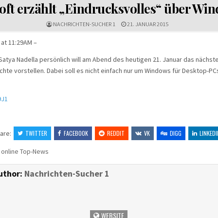
IN
oft erzählt „Eindrucksvolles“ über Wi
NACHRICHTEN-SUCHER 1
21. JANUAR 2015
 at 11:29AM –
Satya Nadella persönlich will am Abend des heutigen 21. Januar das nächste
hte vorstellen. Dabei soll es nicht einfach nur um Windows für Desktop-P
9J1
are:
TWITTER
FACEBOOK
REDDIT
VK
DIGG
LINKEDI
 online Top-News
uthor:
Nachrichten-Sucher 1
WEBSITE