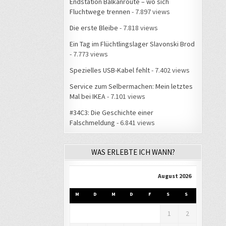
Endstation Balkanroute – wo sich
Fluchtwege trennen
- 7.897 views
Die erste Bleibe
- 7.818 views
Ein Tag im Flüchtlingslager Slavonski Brod
- 7.773 views
Spezielles USB-Kabel fehlt
- 7.402 views
Service zum Selbermachen: Mein letztes
Mal bei IKEA
- 7.101 views
#34C3: Die Geschichte einer
Falschmeldung
- 6.841 views
WAS ERLEBTE ICH WANN?
August 2026
M
D
M
D
F
S
S
1
2