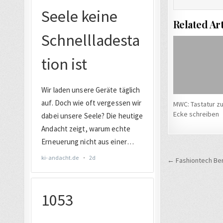
Related Art
MWC: Tastatur z
Ecke schreiben
Beitrags
← Fashiontech Ber