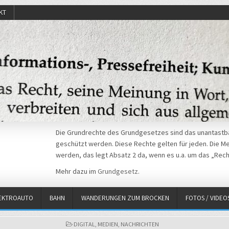
KT
Die Grundrechte des Grundgesetzes sind das unantastba
geschützt werden. Diese Rechte gelten für jeden. Die Mei
werden, das legt Absatz 2 da, wenn es u.a. um das „Rech
Mehr dazu im
Grundgesetz
.
EKTROAUTO
BAHN
WANDERUNGEN ZUM BROCKEN
FOTOS / VIDEO
POSTED
DIGITAL
,
MEDIEN
,
NACHRICHTEN