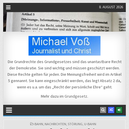
8. AUGUST 2026
Michael Voß
Journalist und Christ
Die Grundrechte des Grundgesetzes sind das unantastbare Recht
der Demokratie. Sie sind wichtig und müssen geschützt werden.
Diese Rechte gelten für jeden. Die Meinungsfreiheit wird im Artikel
5 gennannt. Sie kann eingeschränkt werden, das legt Absatz 2 da,
wenn es u.a. um das „Recht der persönliche Ehre“ geht.
Mehr dazu im
Grundgesetz
.
POSTED
BAHN
,
NACHRICHTEN
,
STÖRUNG
,
U-BAHN
IN