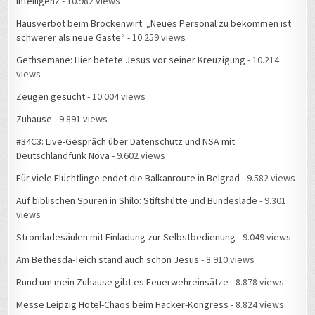
Intelligenz
- 10.982 views
Hausverbot beim Brockenwirt: „Neues Personal zu bekommen ist
schwerer als neue Gäste“
- 10.259 views
Gethsemane: Hier betete Jesus vor seiner Kreuzigung
- 10.214
views
Zeugen gesucht
- 10.004 views
Zuhause
- 9.891 views
#34C3: Live-Gespräch über Datenschutz und NSA mit
Deutschlandfunk Nova
- 9.602 views
Für viele Flüchtlinge endet die Balkanroute in Belgrad
- 9.582 views
Auf biblischen Spuren in Shilo: Stiftshütte und Bundeslade
- 9.301
views
Stromladesäulen mit Einladung zur Selbstbedienung
- 9.049 views
Am Bethesda-Teich stand auch schon Jesus
- 8.910 views
Rund um mein Zuhause gibt es Feuerwehreinsätze
- 8.878 views
Messe Leipzig Hotel-Chaos beim Hacker-Kongress
- 8.824 views