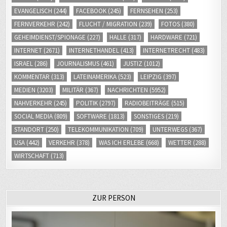
EVANGELISCH
(244)
FACEBOOK
(245)
FERNSEHEN
(253)
FERNVERKEHR
(242)
FLUCHT / MIGRATION
(239)
FOTOS
(380)
GEHEIMDIENST/SPIONAGE
(227)
HALLE
(317)
HARDWARE
(721)
INTERNET
(2671)
INTERNETHANDEL
(413)
INTERNETRECHT
(483)
ISRAEL
(286)
JOURNALISMUS
(461)
JUSTIZ
(1012)
KOMMENTAR
(313)
LATEINAMERIKA
(523)
LEIPZIG
(397)
MEDIEN
(3203)
MILITÄR
(367)
NACHRICHTEN
(5952)
NAHVERKEHR
(245)
POLITIK
(2797)
RADIOBEITRÄGE
(515)
SOCIAL MEDIA
(809)
SOFTWARE
(1813)
SONSTIGES
(219)
STANDORT
(250)
TELEKOMMUNIKATION
(709)
UNTERWEGS
(367)
USA
(442)
VERKEHR
(378)
WAS ICH ERLEBE
(668)
WETTER
(288)
WIRTSCHAFT
(713)
ZUR PERSON