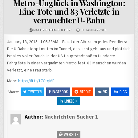
Metro-Unglück in Washington:
Eine Tote und 83 Verletzte in
verrauchter U-Bahn
NACHRICHTEN-SUCHER 1
13. JANUAR 2015
January 13, 2015 at 06:33AM – Es ist der Albtraum jedes Pendlers:
Die U-Bahn stoppt mitten im Tunnel, das Licht geht aus und plötzlich
ist alles voller Rauch. In der US-Hauptstadt saßen Hunderte
Fahrgäste in einer verqualmten Metro fest. 83 Menschen wurden
verletzt, eine Frau starb.
Mehr:
http://ift.tt/17CtqMF
Share:
TWITTER
FACEBOOK
REDDIT
VK
DIGG
LINKEDIN
Author:
Nachrichten-Sucher 1
WEBSITE