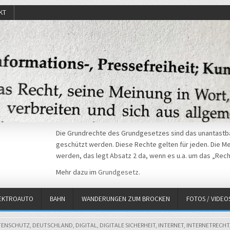
KT
Die Grundrechte des Grundgesetzes sind das unantastba
geschützt werden. Diese Rechte gelten für jeden. Die Mei
werden, das legt Absatz 2 da, wenn es u.a. um das „Rech
Mehr dazu im
Grundgesetz
.
EKTROAUTO
BAHN
WANDERUNGEN ZUM BROCKEN
FOTOS / VIDEO
TENSCHUTZ
,
DEUTSCHLAND
,
DIGITAL
,
DIGITALE SICHERHEIT
,
INTERNET
,
INTERNETRECHT