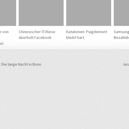
e von
Chinesischer IT-Riese
Katalonien: Puigdemont
Samsung
überholt Facebook
bleibt hart
Bezahldi
us
navigation
Die lange Nacht in Bonn
Jes