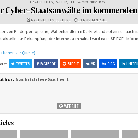
NACHRICHTEN
,
POLITIK
,
TELEKOMMUNIKATION
r Cyber-Staatsanwälte im kommenden
NACHRICHTEN-SUCHER 1
18. NOVEMBER 2017
ller von Kinderpornografie, Waffenhändler im Darknet und sollen nun auch n
tralstelle zur Bekämpfung der Internetkriminalität wird nach SPIEGEL-Infor
ationen zur Quelle)
are:
TWITTER
FACEBOOK
REDDIT
VK
DIGG
LINKEDI
uthor:
Nachrichten-Sucher 1
WEBSITE
icles