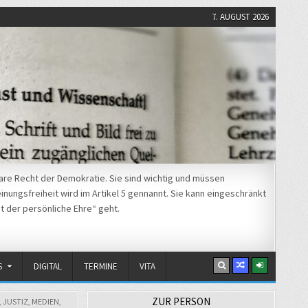
7. AUGUST 2026
re Recht der Demokratie. Sie sind wichtig und müssen
nungsfreiheit wird im Artikel 5 gennannt. Sie kann eingeschränkt
t der persönliche Ehre“ geht.
S
DIGITAL
TERMINE
VITA
ZUR PERSON
,
JUSTIZ
,
MEDIEN
,