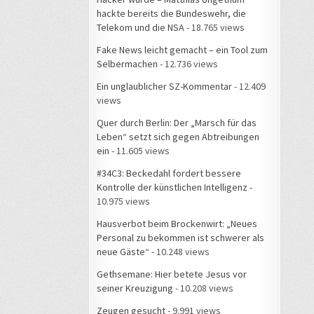
hackte bereits die Bundeswehr, die
Telekom und die NSA
- 18.765 views
Fake News leicht gemacht – ein Tool zum
Selbermachen
- 12.736 views
Ein unglaublicher SZ-Kommentar
- 12.409
views
Quer durch Berlin: Der „Marsch für das
Leben“ setzt sich gegen Abtreibungen
ein
- 11.605 views
#34C3: Beckedahl fordert bessere
Kontrolle der künstlichen Intelligenz
-
10.975 views
Hausverbot beim Brockenwirt: „Neues
Personal zu bekommen ist schwerer als
neue Gäste“
- 10.248 views
Gethsemane: Hier betete Jesus vor
seiner Kreuzigung
- 10.208 views
Zeugen gesucht
- 9.991 views