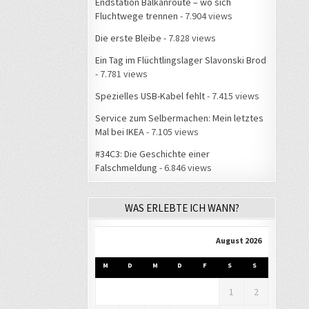
Endstation Balkanroute – wo sich
Fluchtwege trennen
- 7.904 views
Die erste Bleibe
- 7.828 views
Ein Tag im Flüchtlingslager Slavonski Brod
- 7.781 views
Spezielles USB-Kabel fehlt
- 7.415 views
Service zum Selbermachen: Mein letztes
Mal bei IKEA
- 7.105 views
#34C3: Die Geschichte einer
Falschmeldung
- 6.846 views
WAS ERLEBTE ICH WANN?
August 2026
M
D
M
D
F
S
S
1
2