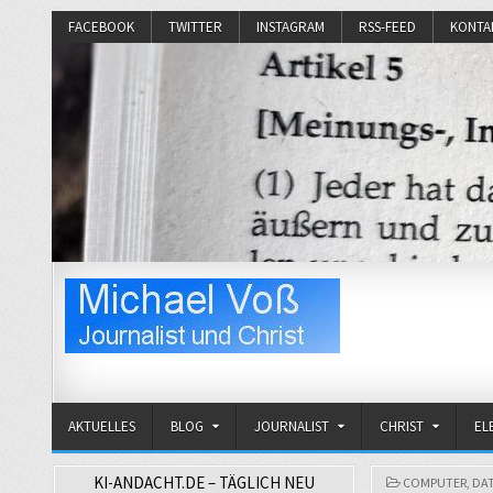
FACEBOOK
TWITTER
INSTAGRAM
RSS-FEED
KONTA
Michael Voß
Journalist und Christ
AKTUELLES
BLOG
JOURNALIST
CHRIST
EL
KI-ANDACHT.DE – TÄGLICH NEU
POSTED
COMPUTER
,
DA