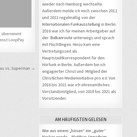
wieder nach Hamburg wechselte.
Außerdem melde ich mich zwischen 2012
und 2022 regelmäßig von der
Internationalen Funkausstellung
in Berlin.
2016 war ich für meinen Arbeitgeber auf
 übernimmt
der
Balkanroute
unterwegs und sprach
enst LoopPay
mit Flüchtlingen. Hinzu kam eine
Vertretungszeit als
Hauptstadtkorrespondent für den
Hörfunk in Berlin. Außerdem bin ich
us vs. Superman →
engagierter Christ und Mitglied der
Christlichen Medieninitiative pro e.V. Von
2016 bis 2021 war ich ehrenamtliches
Vorstandsmitglied, von 2018 bis 2021 als
Vorsitzender.
AM HÄUFIGSTEN GELESEN
Wie aus einem „bösen“ ein „guter“
Hacker wurde – Matthias Ungethüm