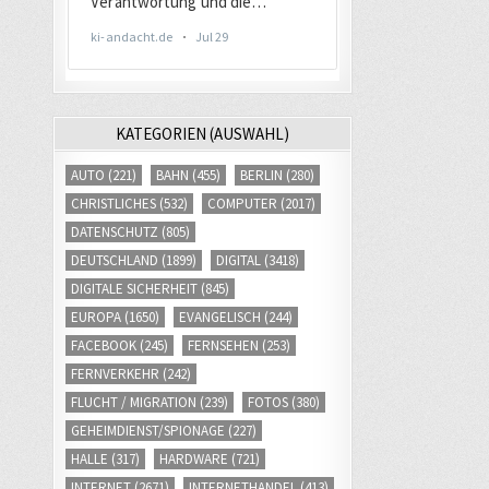
KATEGORIEN (AUSWAHL)
AUTO
(221)
BAHN
(455)
BERLIN
(280)
CHRISTLICHES
(532)
COMPUTER
(2017)
DATENSCHUTZ
(805)
DEUTSCHLAND
(1899)
DIGITAL
(3418)
DIGITALE SICHERHEIT
(845)
EUROPA
(1650)
EVANGELISCH
(244)
FACEBOOK
(245)
FERNSEHEN
(253)
FERNVERKEHR
(242)
FLUCHT / MIGRATION
(239)
FOTOS
(380)
GEHEIMDIENST/SPIONAGE
(227)
HALLE
(317)
HARDWARE
(721)
INTERNET
(2671)
INTERNETHANDEL
(413)