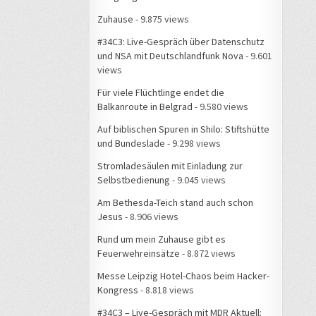
Zuhause
- 9.875 views
#34C3: Live-Gespräch über Datenschutz
und NSA mit Deutschlandfunk Nova
- 9.601
views
Für viele Flüchtlinge endet die
Balkanroute in Belgrad
- 9.580 views
Auf biblischen Spuren in Shilo: Stiftshütte
und Bundeslade
- 9.298 views
Stromladesäulen mit Einladung zur
Selbstbedienung
- 9.045 views
Am Bethesda-Teich stand auch schon
Jesus
- 8.906 views
Rund um mein Zuhause gibt es
Feuerwehreinsätze
- 8.872 views
Messe Leipzig Hotel-Chaos beim Hacker-
Kongress
- 8.818 views
#34C3 – Live-Gespräch mit MDR Aktuell: