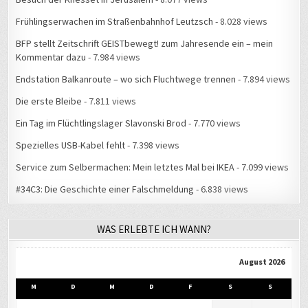
Frühlingserwachen im Straßenbahnhof Leutzsch
- 8.028 views
BFP stellt Zeitschrift GEISTbewegt! zum Jahresende ein – mein
Kommentar dazu
- 7.984 views
Endstation Balkanroute – wo sich Fluchtwege trennen
- 7.894 views
Die erste Bleibe
- 7.811 views
Ein Tag im Flüchtlingslager Slavonski Brod
- 7.770 views
Spezielles USB-Kabel fehlt
- 7.398 views
Service zum Selbermachen: Mein letztes Mal bei IKEA
- 7.099 views
#34C3: Die Geschichte einer Falschmeldung
- 6.838 views
WAS ERLEBTE ICH WANN?
August 2026
M
D
M
D
F
S
S