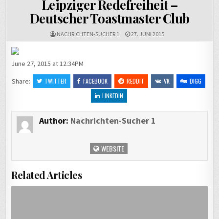
Leipziger Redefreiheit –
Deutscher Toastmaster Club
NACHRICHTEN-SUCHER 1
27. JUNI 2015
June 27, 2015 at 12:34PM
Share:
TWITTER
FACEBOOK
REDDIT
VK
DIGG
LINKEDIN
Author:
Nachrichten-Sucher 1
WEBSITE
Related Articles