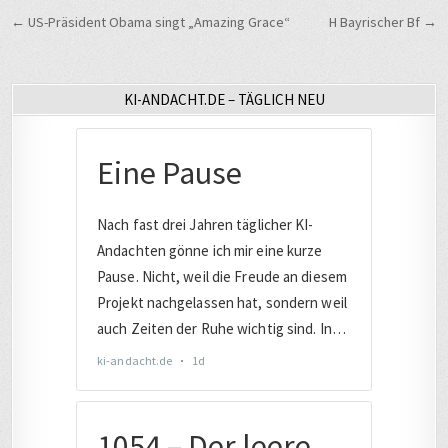
Beitragsnavigation
← US-Präsident Obama singt „Amazing Grace“
H Bayrischer Bf →
KI-ANDACHT.DE – TÄGLICH NEU