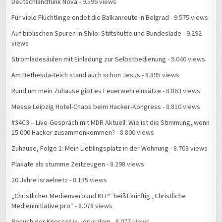
Deutschlandfunk Nova
- 9.596 views
Für viele Flüchtlinge endet die Balkanroute in Belgrad
- 9.575 views
Auf biblischen Spuren in Shilo: Stiftshütte und Bundeslade
- 9.292
views
Stromladesäulen mit Einladung zur Selbstbedienung
- 9.040 views
Am Bethesda-Teich stand auch schon Jesus
- 8.895 views
Rund um mein Zuhause gibt es Feuerwehreinsätze
- 8.863 views
Messe Leipzig Hotel-Chaos beim Hacker-Kongress
- 8.810 views
#34C3 – Live-Gespräch mit MDR Aktuell: Wie ist die Stimmung, wenn
15.000 Hacker zusammenkommen?
- 8.800 views
Zuhause, Folge 1: Mein Lieblingsplatz in der Wohnung
- 8.703 views
Plakate als stumme Zeitzeugen
- 8.298 views
20 Jahre Israelnetz
- 8.135 views
„Christlicher Medienverbund KEP“ heißt künftig „Christliche
Medieninitiative pro“
- 8.078 views
Besuch der Knesset in Jerusalem
- 8.077 views