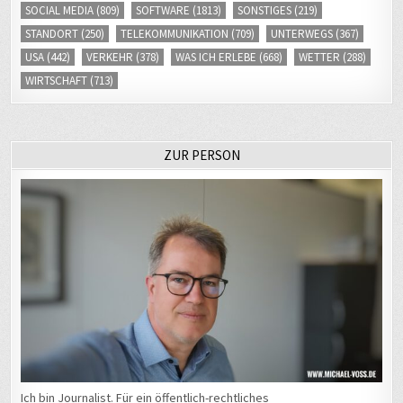
SOCIAL MEDIA
(809)
SOFTWARE
(1813)
SONSTIGES
(219)
STANDORT
(250)
TELEKOMMUNIKATION
(709)
UNTERWEGS
(367)
USA
(442)
VERKEHR
(378)
WAS ICH ERLEBE
(668)
WETTER
(288)
WIRTSCHAFT
(713)
ZUR PERSON
Ich bin Journalist. Für ein öffentlich-rechtliches