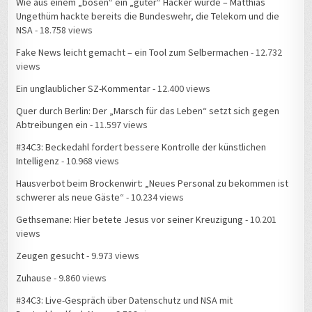
Wie aus einem „bösen“ ein „guter“ Hacker wurde – Matthias
Ungethüm hackte bereits die Bundeswehr, die Telekom und die
NSA
- 18.758 views
Fake News leicht gemacht – ein Tool zum Selbermachen
- 12.732
views
Ein unglaublicher SZ-Kommentar
- 12.400 views
Quer durch Berlin: Der „Marsch für das Leben“ setzt sich gegen
Abtreibungen ein
- 11.597 views
#34C3: Beckedahl fordert bessere Kontrolle der künstlichen
Intelligenz
- 10.968 views
Hausverbot beim Brockenwirt: „Neues Personal zu bekommen ist
schwerer als neue Gäste“
- 10.234 views
Gethsemane: Hier betete Jesus vor seiner Kreuzigung
- 10.201
views
Zeugen gesucht
- 9.973 views
Zuhause
- 9.860 views
#34C3: Live-Gespräch über Datenschutz und NSA mit