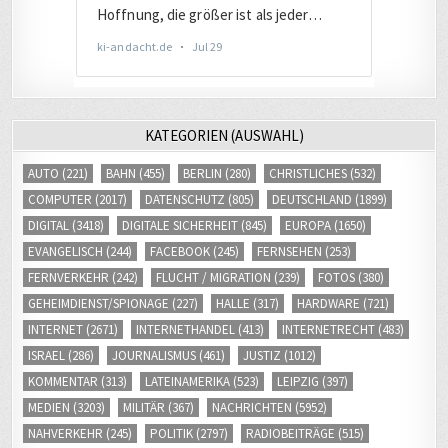
KATEGORIEN (AUSWAHL)
AUTO
(221)
BAHN
(455)
BERLIN
(280)
CHRISTLICHES
(532)
COMPUTER
(2017)
DATENSCHUTZ
(805)
DEUTSCHLAND
(1899)
DIGITAL
(3418)
DIGITALE SICHERHEIT
(845)
EUROPA
(1650)
EVANGELISCH
(244)
FACEBOOK
(245)
FERNSEHEN
(253)
FERNVERKEHR
(242)
FLUCHT / MIGRATION
(239)
FOTOS
(380)
GEHEIMDIENST/SPIONAGE
(227)
HALLE
(317)
HARDWARE
(721)
INTERNET
(2671)
INTERNETHANDEL
(413)
INTERNETRECHT
(483)
ISRAEL
(286)
JOURNALISMUS
(461)
JUSTIZ
(1012)
KOMMENTAR
(313)
LATEINAMERIKA
(523)
LEIPZIG
(397)
MEDIEN
(3203)
MILITÄR
(367)
NACHRICHTEN
(5952)
NAHVERKEHR
(245)
POLITIK
(2797)
RADIOBEITRÄGE
(515)