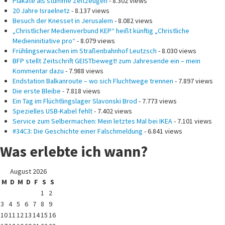
Plakate als stumme Zeitzeugen
- 8.302 views
20 Jahre Israelnetz
- 8.137 views
Besuch der Knesset in Jerusalem
- 8.082 views
„Christlicher Medienverbund KEP“ heißt künftig „Christliche
Medieninitiative pro“
- 8.079 views
Frühlingserwachen im Straßenbahnhof Leutzsch
- 8.030 views
BFP stellt Zeitschrift GEISTbewegt! zum Jahresende ein – mein
Kommentar dazu
- 7.988 views
Endstation Balkanroute – wo sich Fluchtwege trennen
- 7.897 views
Die erste Bleibe
- 7.818 views
Ein Tag im Flüchtlingslager Slavonski Brod
- 7.773 views
Spezielles USB-Kabel fehlt
- 7.402 views
Service zum Selbermachen: Mein letztes Mal bei IKEA
- 7.101 views
#34C3: Die Geschichte einer Falschmeldung
- 6.841 views
Was erlebte ich wann?
August 2026
M
D
M
D
F
S
S
1
2
3
4
5
6
7
8
9
10
11
12
13
14
15
16