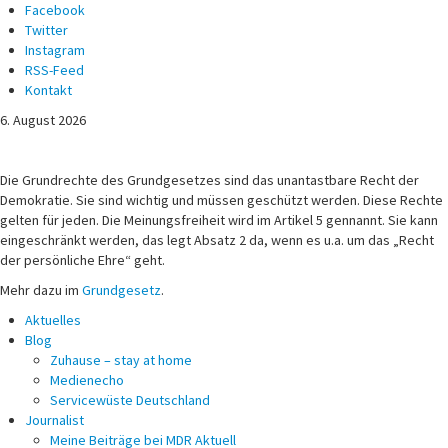
Facebook
Twitter
Instagram
RSS-Feed
Kontakt
6. August 2026
Michael Voß
Journalist und Christ
Die Grundrechte des Grundgesetzes sind das unantastbare Recht der
Demokratie. Sie sind wichtig und müssen geschützt werden. Diese Rechte
gelten für jeden. Die Meinungsfreiheit wird im Artikel 5 gennannt. Sie kann
eingeschränkt werden, das legt Absatz 2 da, wenn es u.a. um das „Recht
der persönliche Ehre“ geht.
Mehr dazu im
Grundgesetz
.
Aktuelles
Blog
Zuhause – stay at home
Medienecho
Servicewüste Deutschland
Journalist
Meine Beiträge bei MDR Aktuell