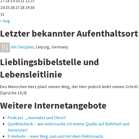
17
18
19
20
21
22
23
24
25
26
27
28
29
30
31
« Aug.
Letzter bekannter Aufenthaltsort
Am Tanzplan
,
Leipzig
,
Germany
Lieblingsbibelstelle und
Lebensleitlinie
Des Menschen Herz plant seinen Weg, der Herr jedoch lenkt seinen Schritt.
(Sprüche 16,9)
Weitere Internetangebote
Podcast „Journalist und Christ“
Quellencheck – wie untersuche ich meine Quelle auf Wahrheit und
Seriosität?
E-Verkehr – mein Weg zum und mit dem Elektroauto