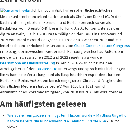
Ich bin Journalist. Für ein öffentlich-rechtliches
Medienunternehmen arbeite arbeite ich als Chef vom Dienst (CvD) der
Nachrichtenangebote im Fernseh- und Hörfunkbereich sowie als
Redakteur vom Dienst (RvD) beim Hörfunk. Als Autor berichte aus der
digitalen Welt, u.a. bis 2018 regelmäßig von der CeBIT in Hannover und
2015 vom Mobile World Congress in Barcelona. Zwischen 2017 und 2021
leitete ich den jährlichen Hörfunkpool vom
Chaos Communication Congress
in Leipzig, der inzwischen wieder nach Hamburg wechselte. Außerdem
melde ich mich zwischen 2012 und 2022 regelmäßig von der
Internationalen Funkausstellung
in Berlin. 2016 war ich für meinen
Arbeitgeber auf der
Balkanroute
unterwegs und sprach mit Flüchtlingen.
Hinzu kam eine Vertretungszeit als Hauptstadtkorrespondent für den
Hörfunk in Berlin. Außerdem bin ich engagierter Christ und Mitglied der
Christlichen Medieninitiative pro e.V. Von 2016 bis 2021 war ich
ehrenamtliches Vorstandsmitglied, von 2018 bis 2021 als Vorsitzender.
Am häufigsten gelesen
Wie aus einem „bösen“ ein „guter“ Hacker wurde – Matthias Ungethüm
hackte bereits die Bundeswehr, die Telekom und die NSA
- 18.759
views