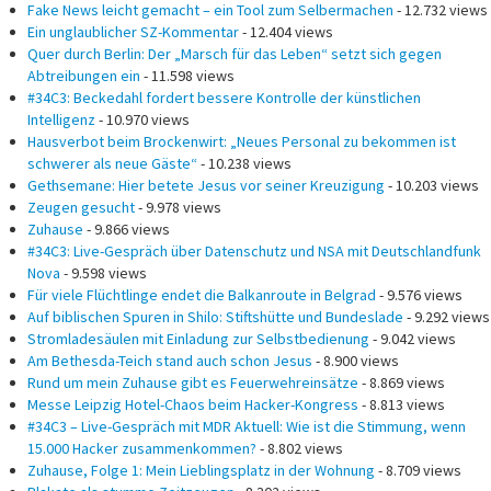
Fake News leicht gemacht – ein Tool zum Selbermachen
- 12.732 views
Ein unglaublicher SZ-Kommentar
- 12.404 views
Quer durch Berlin: Der „Marsch für das Leben“ setzt sich gegen
Abtreibungen ein
- 11.598 views
#34C3: Beckedahl fordert bessere Kontrolle der künstlichen
Intelligenz
- 10.970 views
Hausverbot beim Brockenwirt: „Neues Personal zu bekommen ist
schwerer als neue Gäste“
- 10.238 views
Gethsemane: Hier betete Jesus vor seiner Kreuzigung
- 10.203 views
Zeugen gesucht
- 9.978 views
Zuhause
- 9.866 views
#34C3: Live-Gespräch über Datenschutz und NSA mit Deutschlandfunk
Nova
- 9.598 views
Für viele Flüchtlinge endet die Balkanroute in Belgrad
- 9.576 views
Auf biblischen Spuren in Shilo: Stiftshütte und Bundeslade
- 9.292 views
Stromladesäulen mit Einladung zur Selbstbedienung
- 9.042 views
Am Bethesda-Teich stand auch schon Jesus
- 8.900 views
Rund um mein Zuhause gibt es Feuerwehreinsätze
- 8.869 views
Messe Leipzig Hotel-Chaos beim Hacker-Kongress
- 8.813 views
#34C3 – Live-Gespräch mit MDR Aktuell: Wie ist die Stimmung, wenn
15.000 Hacker zusammenkommen?
- 8.802 views
Zuhause, Folge 1: Mein Lieblingsplatz in der Wohnung
- 8.709 views