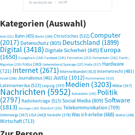
Kategorien (Auswahl)
Computer
Bahn
(455)
Christliches
(532)
Berlin
(280)
Auto
(221)
(2017)
Deutschland
(1899)
Datenschutz
(805)
Digital
(3418)
Europa
Digitale Sicherheit
(845)
(1650)
Evangelisch
(244)
Facebook
(245)
Fernsehen
(253)
Fernverkehr
(242)
Flucht /
Hardware
Fotos
(380)
Halle
(317)
Migration
(239)
Geheimdienst/Spionage
(227)
Internet
(2671)
(721)
Internetrecht
(483)
Internethandel
(413)
Justiz
(1012)
Journalismus
(461)
Kommentar
(313)
Israel
(286)
Medien
(3203)
Lateinamerika
(523)
Leipzig
(397)
Militär
(367)
Nachrichten
(5952)
Politik
Nahverkehr
(245)
(2797)
Software
Social Media
(809)
Radiobeiträge
(515)
(1813)
Telekommunikation
(709)
Standort
(250)
Sonstiges
(219)
Was ich erlebe
(668)
USA
(442)
Verkehr
(378)
Unterwegs
(367)
Wetter
(288)
Wirtschaft
(713)
Zur Person