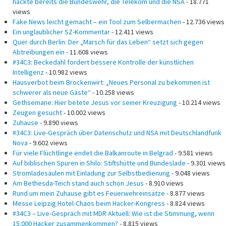
hackte bereits die Bundeswehr, die Telekom und die NSA
- 18.771
views
Fake News leicht gemacht – ein Tool zum Selbermachen
- 12.736 views
Ein unglaublicher SZ-Kommentar
- 12.411 views
Quer durch Berlin: Der „Marsch für das Leben“ setzt sich gegen
Abtreibungen ein
- 11.608 views
#34C3: Beckedahl fordert bessere Kontrolle der künstlichen
Intelligenz
- 10.982 views
Hausverbot beim Brockenwirt: „Neues Personal zu bekommen ist
schwerer als neue Gäste“
- 10.258 views
Gethsemane: Hier betete Jesus vor seiner Kreuzigung
- 10.214 views
Zeugen gesucht
- 10.002 views
Zuhause
- 9.890 views
#34C3: Live-Gespräch über Datenschutz und NSA mit Deutschlandfunk
Nova
- 9.602 views
Für viele Flüchtlinge endet die Balkanroute in Belgrad
- 9.581 views
Auf biblischen Spuren in Shilo: Stiftshütte und Bundeslade
- 9.301 views
Stromladesäulen mit Einladung zur Selbstbedienung
- 9.048 views
Am Bethesda-Teich stand auch schon Jesus
- 8.910 views
Rund um mein Zuhause gibt es Feuerwehreinsätze
- 8.877 views
Messe Leipzig Hotel-Chaos beim Hacker-Kongress
- 8.824 views
#34C3 – Live-Gespräch mit MDR Aktuell: Wie ist die Stimmung, wenn
15.000 Hacker zusammenkommen?
- 8.815 views