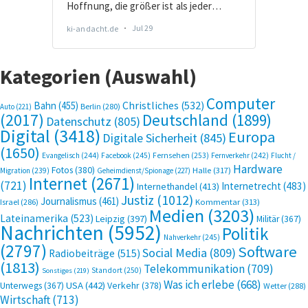
Kategorien (Auswahl)
Computer
Bahn
(455)
Christliches
(532)
Berlin
(280)
Auto
(221)
(2017)
Deutschland
(1899)
Datenschutz
(805)
Digital
(3418)
Europa
Digitale Sicherheit
(845)
(1650)
Evangelisch
(244)
Facebook
(245)
Fernsehen
(253)
Fernverkehr
(242)
Flucht /
Hardware
Fotos
(380)
Halle
(317)
Migration
(239)
Geheimdienst/Spionage
(227)
Internet
(2671)
(721)
Internetrecht
(483)
Internethandel
(413)
Justiz
(1012)
Journalismus
(461)
Kommentar
(313)
Israel
(286)
Medien
(3203)
Lateinamerika
(523)
Leipzig
(397)
Militär
(367)
Nachrichten
(5952)
Politik
Nahverkehr
(245)
(2797)
Software
Social Media
(809)
Radiobeiträge
(515)
(1813)
Telekommunikation
(709)
Standort
(250)
Sonstiges
(219)
Was ich erlebe
(668)
USA
(442)
Verkehr
(378)
Unterwegs
(367)
Wetter
(288)
Wirtschaft
(713)