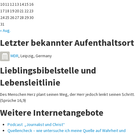
10
11
12
13
14
15
16
17
18
19
20
21
22
23
24
25
26
27
28
29
30
31
« Aug.
Letzter bekannter Aufenthaltsort
MDR
,
Leipzig
,
Germany
Lieblingsbibelstelle und
Lebensleitlinie
Des Menschen Herz plant seinen Weg, der Herr jedoch lenkt seinen Schritt.
(Sprüche 16,9)
Weitere Internetangebote
Podcast „Journalist und Christ“
Quellencheck – wie untersuche ich meine Quelle auf Wahrheit und