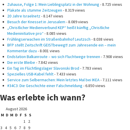
Zuhause, Folge 1: Mein Lieblingsplatz in der Wohnung
- 8.725 views
Plakate als stumme Zeitzeugen
- 8.319 views
20 Jahre Israelnetz
- 8.147 views
Besuch der Knesset in Jerusalem
- 8.089 views
„Christlicher Medienverbund KEP“ heißt künftig „Christliche
Medieninitiative pro“
- 8.085 views
Frühlingserwachen im Straßenbahnhof Leutzsch
- 8.038 views
BFP stellt Zeitschrift GEISTbewegt! zum Jahresende ein – mein
Kommentar dazu
- 8.001 views
Endstation Balkanroute – wo sich Fluchtwege trennen
- 7.908 views
Die erste Bleibe
- 7.842 views
Ein Tag im Flüchtlingslager Slavonski Brod
- 7.783 views
Spezielles USB-Kabel fehlt
- 7.433 views
Service zum Selbermachen: Mein letztes Mal bei IKEA
- 7.111 views
#34C3: Die Geschichte einer Falschmeldung
- 6.850 views
Was erlebte ich wann?
August 2026
M
D
M
D
F
S
S
1
2
3
4
5
6
7
8
9