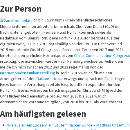
Zur Person
Ich bin Journalist. Für ein öffentlich-rechtliches
Medienunternehmen arbeite arbeite ich als Chef vom Dienst (CvD) der
Nachrichtenangebote im Fernseh- und Hörfunkbereich sowie als
Redakteur vom Dienst (RvD) beim Hörfunk. Als Autor berichte aus der
digitalen Welt, u.a. bis 2018 regelmäßig von der CeBIT in Hannover und
2015 vom Mobile World Congress in Barcelona. Zwischen 2017 und 2021
leitete ich den jährlichen Hörfunkpool vom
Chaos Communication Congress
in Leipzig, der inzwischen wieder nach Hamburg wechselte. Außerdem
melde ich mich zwischen 2012 und 2022 regelmäßig von der
Internationalen Funkausstellung
in Berlin. 2016 war ich für meinen
Arbeitgeber auf der
Balkanroute
unterwegs und sprach mit Flüchtlingen.
Hinzu kam eine Vertretungszeit als Hauptstadtkorrespondent für den
Hörfunk in Berlin. Außerdem bin ich engagierter Christ und Mitglied der
Christlichen Medieninitiative pro e.V. Von 2016 bis 2021 war ich
ehrenamtliches Vorstandsmitglied, von 2018 bis 2021 als Vorsitzender.
Am häufigsten gelesen
Wie aus einem „bösen“ ein „guter“ Hacker wurde – Matthias Ungethüm