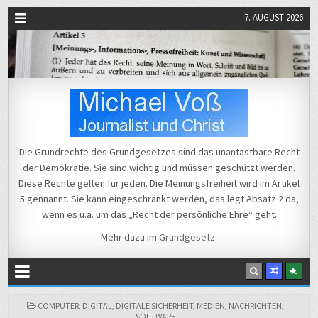
7. AUGUST 2026
Michael Voß
Journalist und Christ
Die Grundrechte des Grundgesetzes sind das unantastbare Recht
der Demokratie. Sie sind wichtig und müssen geschützt werden.
Diese Rechte gelten für jeden. Die Meinungsfreiheit wird im Artikel
5 gennannt. Sie kann eingeschränkt werden, das legt Absatz 2 da,
wenn es u.a. um das „Recht der persönliche Ehre“ geht.
Mehr dazu im
Grundgesetz
.
POSTED
COMPUTER
,
DIGITAL
,
DIGITALE SICHERHEIT
,
MEDIEN
,
NACHRICHTEN
,
IN
SOFTWARE