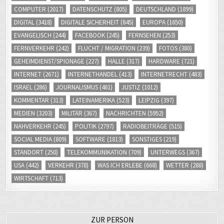
DIGITAL
(3418)
DIGITALE SICHERHEIT
(845)
EUROPA
(1650)
EVANGELISCH
(244)
FACEBOOK
(245)
FERNSEHEN
(253)
FERNVERKEHR
(242)
FLUCHT / MIGRATION
(239)
FOTOS
(380)
GEHEIMDIENST/SPIONAGE
(227)
HALLE
(317)
HARDWARE
(721)
INTERNET
(2671)
INTERNETHANDEL
(413)
INTERNETRECHT
(483)
ISRAEL
(286)
JOURNALISMUS
(461)
JUSTIZ
(1012)
KOMMENTAR
(313)
LATEINAMERIKA
(523)
LEIPZIG
(397)
MEDIEN
(3203)
MILITÄR
(367)
NACHRICHTEN
(5952)
NAHVERKEHR
(245)
POLITIK
(2797)
RADIOBEITRÄGE
(515)
SOCIAL MEDIA
(809)
SOFTWARE
(1813)
SONSTIGES
(219)
STANDORT
(250)
TELEKOMMUNIKATION
(709)
UNTERWEGS
(367)
USA
(442)
VERKEHR
(378)
WAS ICH ERLEBE
(668)
WETTER
(288)
WIRTSCHAFT
(713)
ZUR PERSON