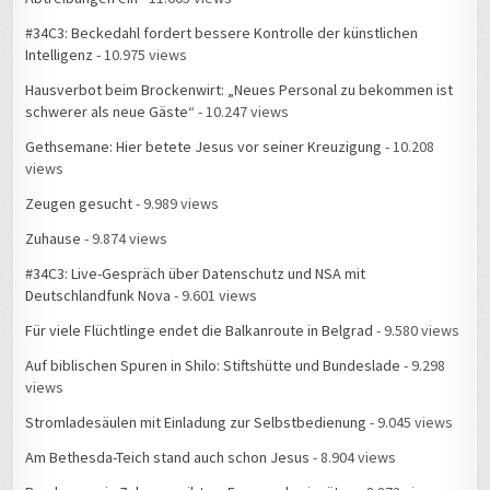
#34C3: Beckedahl fordert bessere Kontrolle der künstlichen
Intelligenz
- 10.975 views
Hausverbot beim Brockenwirt: „Neues Personal zu bekommen ist
schwerer als neue Gäste“
- 10.247 views
Gethsemane: Hier betete Jesus vor seiner Kreuzigung
- 10.208
views
Zeugen gesucht
- 9.989 views
Zuhause
- 9.874 views
#34C3: Live-Gespräch über Datenschutz und NSA mit
Deutschlandfunk Nova
- 9.601 views
Für viele Flüchtlinge endet die Balkanroute in Belgrad
- 9.580 views
Auf biblischen Spuren in Shilo: Stiftshütte und Bundeslade
- 9.298
views
Stromladesäulen mit Einladung zur Selbstbedienung
- 9.045 views
Am Bethesda-Teich stand auch schon Jesus
- 8.904 views
Rund um mein Zuhause gibt es Feuerwehreinsätze
- 8.872 views