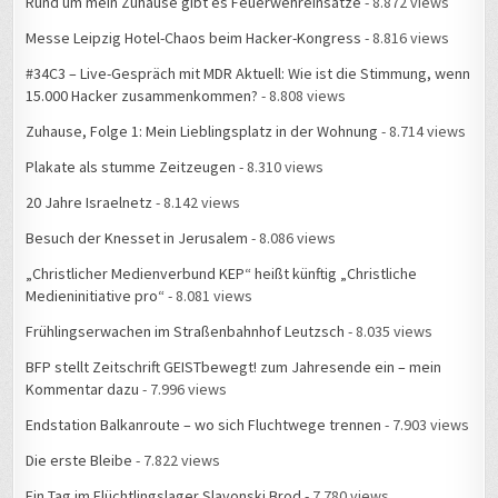
Messe Leipzig Hotel-Chaos beim Hacker-Kongress
- 8.816 views
#34C3 – Live-Gespräch mit MDR Aktuell: Wie ist die Stimmung, wenn
15.000 Hacker zusammenkommen?
- 8.808 views
Zuhause, Folge 1: Mein Lieblingsplatz in der Wohnung
- 8.714 views
Plakate als stumme Zeitzeugen
- 8.310 views
20 Jahre Israelnetz
- 8.142 views
Besuch der Knesset in Jerusalem
- 8.086 views
„Christlicher Medienverbund KEP“ heißt künftig „Christliche
Medieninitiative pro“
- 8.081 views
Frühlingserwachen im Straßenbahnhof Leutzsch
- 8.035 views
BFP stellt Zeitschrift GEISTbewegt! zum Jahresende ein – mein
Kommentar dazu
- 7.996 views
Endstation Balkanroute – wo sich Fluchtwege trennen
- 7.903 views
Die erste Bleibe
- 7.822 views
Ein Tag im Flüchtlingslager Slavonski Brod
- 7.780 views