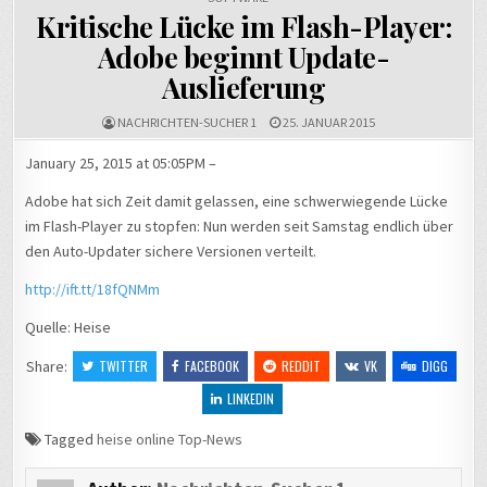
Kritische Lücke im Flash-Player:
Adobe beginnt Update-
Auslieferung
NACHRICHTEN-SUCHER 1
25. JANUAR 2015
January 25, 2015 at 05:05PM –
Adobe hat sich Zeit damit gelassen, eine schwerwiegende Lücke
im Flash-Player zu stopfen: Nun werden seit Samstag endlich über
den Auto-Updater sichere Versionen verteilt.
http://ift.tt/18fQNMm
Quelle: Heise
Share:
TWITTER
FACEBOOK
REDDIT
VK
DIGG
LINKEDIN
Tagged
heise online Top-News