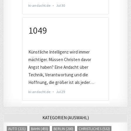
KATEGORIEN (AUSWAHL)
AUTO
(221)
BAHN
(455)
BERLIN
(280)
CHRISTLICHES
(532)
COMPUTER
(2017)
DATENSCHUTZ
(805)
DEUTSCHLAND
(1899)