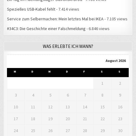
Spezielles USB-Kabel fehlt
- 7.414 views
Service zum Selbermachen: Mein letztes Mal bei IKEA
- 7.105 views
#34C3: Die Geschichte einer Falschmeldung
- 6.846 views
WAS ERLEBTE ICH WANN?
August 2026
M
D
M
D
F
S
S
1
2
3
4
5
6
7
8
9
10
11
12
13
14
15
16
17
18
19
20
21
22
23
24
25
26
27
28
29
30
31