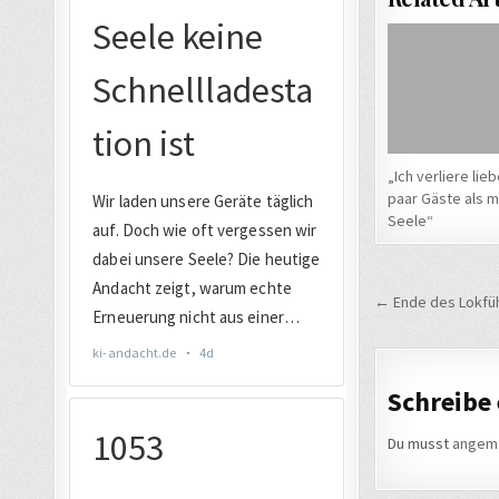
„Ich verliere lieb
paar Gäste als 
Seele“
Beitrags
← Ende des Lokfüh
Schreibe
Du musst
angem