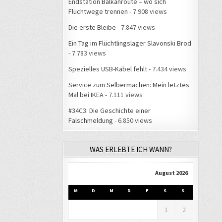
Endstation Balkanroute – wo sich
Fluchtwege trennen
- 7.908 views
Die erste Bleibe
- 7.847 views
Ein Tag im Flüchtlingslager Slavonski Brod
- 7.783 views
Spezielles USB-Kabel fehlt
- 7.434 views
Service zum Selbermachen: Mein letztes
Mal bei IKEA
- 7.111 views
#34C3: Die Geschichte einer
Falschmeldung
- 6.850 views
WAS ERLEBTE ICH WANN?
August 2026
M
D
M
D
F
S
S
1
2