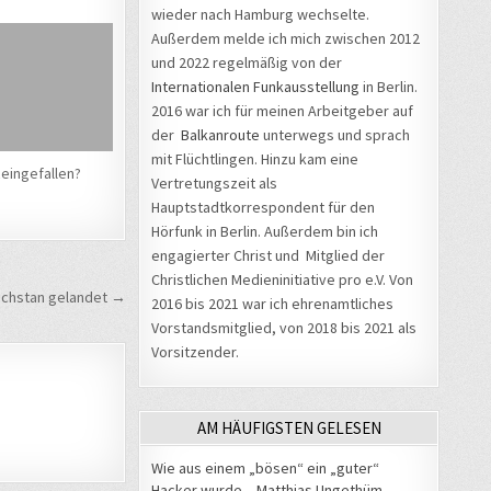
wieder nach Hamburg wechselte.
Außerdem melde ich mich zwischen 2012
und 2022 regelmäßig von der
Internationalen Funkausstellung
in Berlin.
2016 war ich für meinen Arbeitgeber auf
der
Balkanroute
unterwegs und sprach
mit Flüchtlingen. Hinzu kam eine
 Reingefallen?
Vertretungszeit als
Hauptstadtkorrespondent für den
Hörfunk in Berlin. Außerdem bin ich
engagierter Christ und Mitglied der
Christlichen Medieninitiative pro e.V. Von
achstan gelandet →
2016 bis 2021 war ich ehrenamtliches
Vorstandsmitglied, von 2018 bis 2021 als
Vorsitzender.
AM HÄUFIGSTEN GELESEN
Wie aus einem „bösen“ ein „guter“
Hacker wurde – Matthias Ungethüm