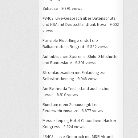
Zuhause
- 9.891 views
#34C3: Live-Gespräch über Datenschutz
und NSA mit Deutschlandfunk Nova
- 9.602
views
Für viele Flüchtlinge endet die
Balkanroute in Belgrad
- 9.582 views
Auf biblischen Spuren in Shilo: Stiftshütte
und Bundeslade
- 9.301 views
Stromladesäulen mit Einladung zur
Selbstbedienung
- 9.048 views
Am Bethesda-Teich stand auch schon
Jesus
- 8.910 views
Rund um mein Zuhause gibt es
Feuerwehreinsätze
- 8.877 views
Messe Leipzig Hotel-Chaos beim Hacker-
Kongress
- 8.824 views
#34C3 – Live-Gespräch mit MDR Aktuell: