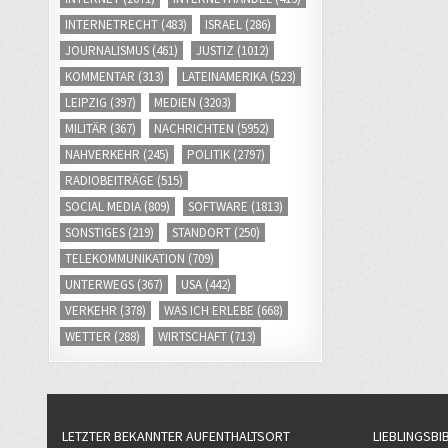
INTERNETRECHT
(483)
ISRAEL
(286)
JOURNALISMUS
(461)
JUSTIZ
(1012)
KOMMENTAR
(313)
LATEINAMERIKA
(523)
LEIPZIG
(397)
MEDIEN
(3203)
MILITÄR
(367)
NACHRICHTEN
(5952)
NAHVERKEHR
(245)
POLITIK
(2797)
RADIOBEITRÄGE
(515)
SOCIAL MEDIA
(809)
SOFTWARE
(1813)
SONSTIGES
(219)
STANDORT
(250)
TELEKOMMUNIKATION
(709)
UNTERWEGS
(367)
USA
(442)
VERKEHR
(378)
WAS ICH ERLEBE
(668)
WETTER
(288)
WIRTSCHAFT
(713)
LETZTER BEKANNTER AUFENTHALTSORT
LIEBLINGSBI