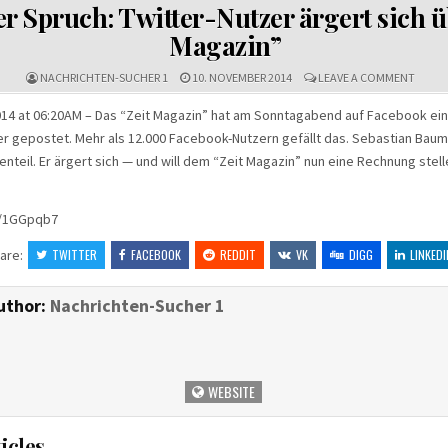
IN
r Spruch: Twitter-Nutzer ärgert sich ü
Magazin”
ON
NACHRICHTEN-SUCHER 1
10. NOVEMBER 2014
LEAVE A COMMENT
KOPIE
SPRUC
14 at 06:20AM – Das “Zeit Magazin” hat am Sonntagabend auf Facebook ei
TWITT
 gepostet. Mehr als 12.000 Facebook-Nutzern gefällt das. Sebastian Baume
NUTZE
ÄRGER
enteil. Er ärgert sich — und will dem “Zeit Magazin” nun eine Rechnung stell
SICH
ÜBER
“ZEIT
MAGAZ
tt/1GGpqb7
are:
TWITTER
FACEBOOK
REDDIT
VK
DIGG
LINKEDI
uthor:
Nachrichten-Sucher 1
WEBSITE
icles