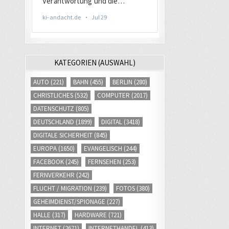
KATEGORIEN (AUSWAHL)
AUTO
(221)
BAHN
(455)
BERLIN
(280)
CHRISTLICHES
(532)
COMPUTER
(2017)
DATENSCHUTZ
(805)
DEUTSCHLAND
(1899)
DIGITAL
(3418)
DIGITALE SICHERHEIT
(845)
EUROPA
(1650)
EVANGELISCH
(244)
FACEBOOK
(245)
FERNSEHEN
(253)
FERNVERKEHR
(242)
FLUCHT / MIGRATION
(239)
FOTOS
(380)
GEHEIMDIENST/SPIONAGE
(227)
HALLE
(317)
HARDWARE
(721)
INTERNET
(2671)
INTERNETHANDEL
(413)