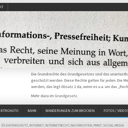
KT
Die Grundrechte des Grundgesetzes sind das unantastba
geschützt werden. Diese Rechte gelten für jeden. Die Mei
werden, das legt Absatz 2 da, wenn es u.a. um das „Rech
Mehr dazu im
Grundgesetz
.
EKTROAUTO
BAHN
WANDERUNGEN ZUM BROCKEN
FOTOS / VIDEO
POSTED
DATENSCHUTZ
,
INTERNET
,
INTERNETRECHT
,
NACHRICHTEN
,
PRINT
,
SOCIAL MEDIA