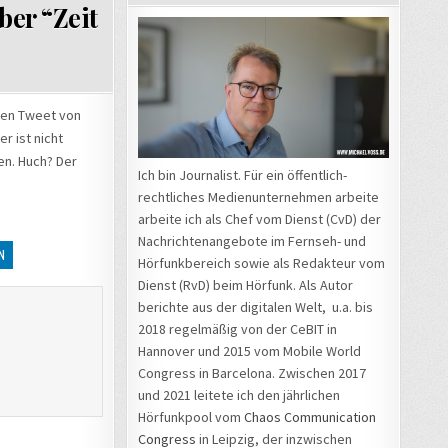
ber “Zeit
RTER
H:
nen Tweet von
ER-
r ist nicht
R
T
en. Huch? Der
Ich bin Journalist. Für ein öffentlich-
rechtliches Medienunternehmen arbeite
IN”
arbeite ich als Chef vom Dienst (CvD) der
Nachrichtenangebote im Fernseh- und
N
Hörfunkbereich sowie als Redakteur vom
Dienst (RvD) beim Hörfunk. Als Autor
berichte aus der digitalen Welt, u.a. bis
2018 regelmäßig von der CeBIT in
Hannover und 2015 vom Mobile World
Congress in Barcelona. Zwischen 2017
und 2021 leitete ich den jährlichen
Hörfunkpool vom
Chaos Communication
Congress
in Leipzig, der inzwischen