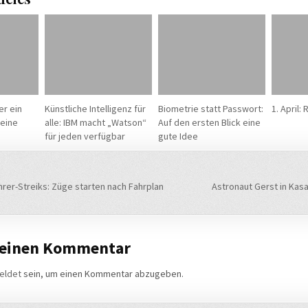
er ein
Künstliche Intelligenz für
Biometrie statt Passwort:
1. April:
meine
alle: IBM macht „Watson“
Auf den ersten Blick eine
für jeden verfügbar
gute Idee
navigation
rer-Streiks: Züge starten nach Fahrplan
Astronaut Gerst in Kas
 einen Kommentar
eldet
sein, um einen Kommentar abzugeben.