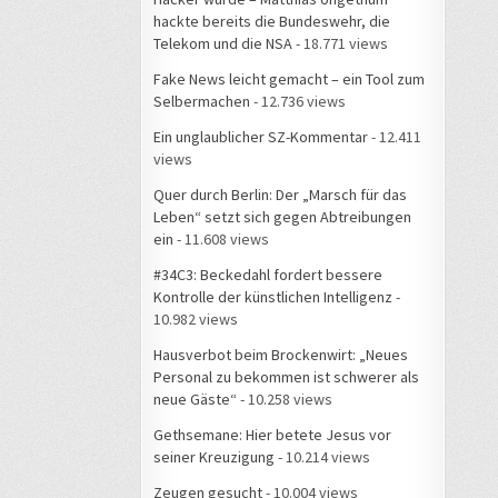
hackte bereits die Bundeswehr, die
Telekom und die NSA
- 18.771 views
Fake News leicht gemacht – ein Tool zum
Selbermachen
- 12.736 views
Ein unglaublicher SZ-Kommentar
- 12.411
views
Quer durch Berlin: Der „Marsch für das
Leben“ setzt sich gegen Abtreibungen
ein
- 11.608 views
#34C3: Beckedahl fordert bessere
Kontrolle der künstlichen Intelligenz
-
10.982 views
Hausverbot beim Brockenwirt: „Neues
Personal zu bekommen ist schwerer als
neue Gäste“
- 10.258 views
Gethsemane: Hier betete Jesus vor
seiner Kreuzigung
- 10.214 views
Zeugen gesucht
- 10.004 views