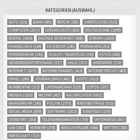
KATEGORIEN (AUSWAHL)
AUTO
(221)
BAHN
(455)
BERLIN
(280)
CHRISTLICHES
(532)
COMPUTER
(2017)
DATENSCHUTZ
(805)
DEUTSCHLAND
(1899)
DIGITAL
(3418)
DIGITALE SICHERHEIT
(845)
EUROPA
(1650)
EVANGELISCH
(244)
FACEBOOK
(245)
FERNSEHEN
(253)
FERNVERKEHR
(242)
FLUCHT / MIGRATION
(239)
FOTOS
(380)
GEHEIMDIENST/SPIONAGE
(227)
HALLE
(317)
HARDWARE
(721)
INTERNET
(2671)
INTERNETHANDEL
(413)
INTERNETRECHT
(483)
ISRAEL
(286)
JOURNALISMUS
(461)
JUSTIZ
(1012)
KOMMENTAR
(313)
LATEINAMERIKA
(523)
LEIPZIG
(397)
MEDIEN
(3203)
MILITÄR
(367)
NACHRICHTEN
(5952)
NAHVERKEHR
(245)
POLITIK
(2797)
RADIOBEITRÄGE
(515)
SOCIAL MEDIA
(809)
SOFTWARE
(1813)
SONSTIGES
(219)
STANDORT
(250)
TELEKOMMUNIKATION
(709)
UNTERWEGS
(367)
USA
(442)
VERKEHR
(378)
WAS ICH ERLEBE
(668)
WETTER
(288)
WIRTSCHAFT
(713)