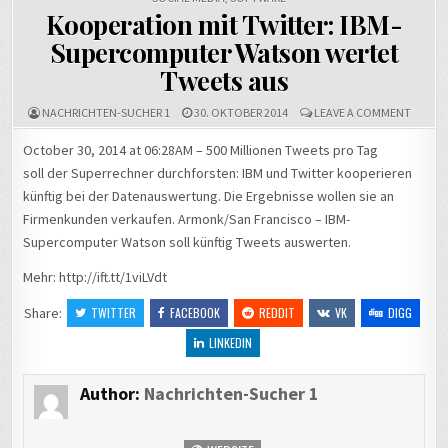
Kooperation mit Twitter: IBM-
Supercomputer Watson wertet
Tweets aus
ON
NACHRICHTEN-SUCHER 1
30. OKTOBER 2014
LEAVE A COMMENT
KOOPE
MIT
October 30, 2014 at 06:28AM – 500 Millionen Tweets pro Tag
TWITTE
soll der Superrechner durchforsten: IBM und Twitter kooperieren
IBM-
SUPER
künftig bei der Datenauswertung. Die Ergebnisse wollen sie an
WATSO
WERTE
Firmenkunden verkaufen. Armonk/San Francisco – IBM-
TWEET
Supercomputer Watson soll künftig Tweets auswerten.
AUS
Mehr: http://ift.tt/1viLVdt
Share:
TWITTER
FACEBOOK
REDDIT
VK
DIGG
LINKEDIN
Author:
Nachrichten-Sucher 1