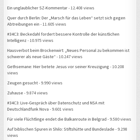
Ein unglaublicher SZ-Kommentar
- 12.408 views
Quer durch Berlin: Der „Marsch für das Leben“ setzt sich gegen
Abtreibungen ein
- 11.605 views
#34C3: Beckedahl fordert bessere Kontrolle der künstlichen
Intelligenz
- 10.975 views
Hausverbot beim Brockenwirt: „Neues Personal zu bekommen ist
schwerer als neue Gäste“
- 10.247 views
Gethsemane: Hier betete Jesus vor seiner Kreuzigung
- 10.208
views
Zeugen gesucht
- 9.990 views
Zuhause
- 9.874 views
#34C3: Live-Gespräch über Datenschutz und NSA mit
Deutschlandfunk Nova
- 9.601 views
Für viele Flüchtlinge endet die Balkanroute in Belgrad
- 9.580 views
Auf biblischen Spuren in Shilo: Stiftshütte und Bundeslade
- 9.298
views