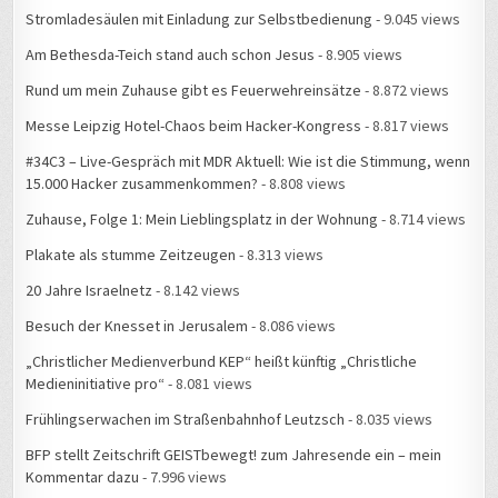
Stromladesäulen mit Einladung zur Selbstbedienung
- 9.045 views
Am Bethesda-Teich stand auch schon Jesus
- 8.905 views
Rund um mein Zuhause gibt es Feuerwehreinsätze
- 8.872 views
Messe Leipzig Hotel-Chaos beim Hacker-Kongress
- 8.817 views
#34C3 – Live-Gespräch mit MDR Aktuell: Wie ist die Stimmung, wenn
15.000 Hacker zusammenkommen?
- 8.808 views
Zuhause, Folge 1: Mein Lieblingsplatz in der Wohnung
- 8.714 views
Plakate als stumme Zeitzeugen
- 8.313 views
20 Jahre Israelnetz
- 8.142 views
Besuch der Knesset in Jerusalem
- 8.086 views
„Christlicher Medienverbund KEP“ heißt künftig „Christliche
Medieninitiative pro“
- 8.081 views
Frühlingserwachen im Straßenbahnhof Leutzsch
- 8.035 views
BFP stellt Zeitschrift GEISTbewegt! zum Jahresende ein – mein
Kommentar dazu
- 7.996 views