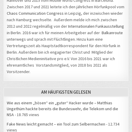
Hannover und 2015 vom Mobile World Congress in Barcelona.
Zwischen 2017 und 2021 leitete ich den jährlichen Hörfunkpool vom
Chaos Communication Congress
in Leipzig, der inzwischen wieder
nach Hamburg wechselte. Außerdem melde ich mich zwischen
2012 und 2022 regelmäßig von der
Internationalen Funkausstellung
in Berlin. 2016 war ich für meinen Arbeitgeber auf der
Balkanroute
unterwegs und sprach mit Flüchtlingen. Hinzu kam eine
Vertretungszeit als Hauptstadtkorrespondent für den Hörfunk in
Berlin. Außerdem bin ich engagierter Christ und Mitglied der
Christlichen Medieninitiative pro e.V. Von 2016 bis 2021 war ich
ehrenamtliches Vorstandsmitglied, von 2018 bis 2021 als
Vorsitzender.
AM HÄUFIGSTEN GELESEN
Wie aus einem „bösen“ ein „guter“ Hacker wurde – Matthias
Ungethüm hackte bereits die Bundeswehr, die Telekom und die
NSA
- 18.765 views
Fake News leicht gemacht – ein Tool zum Selbermachen
- 12.734
views