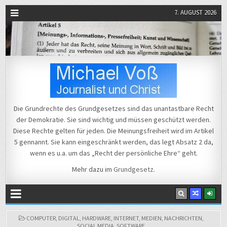
7. AUGUST 2026
Michael Voß
Journalist und Christ
Die Grundrechte des Grundgesetzes sind das unantastbare Recht
der Demokratie. Sie sind wichtig und müssen geschützt werden.
Diese Rechte gelten für jeden. Die Meinungsfreiheit wird im Artikel
5 gennannt. Sie kann eingeschränkt werden, das legt Absatz 2 da,
wenn es u.a. um das „Recht der persönliche Ehre“ geht.
Mehr dazu im
Grundgesetz
.
POSTED
COMPUTER
,
DIGITAL
,
HARDWARE
,
INTERNET
,
MEDIEN
,
NACHRICHTEN
,
IN
SOCIAL MEDIA
,
SOFTWARE