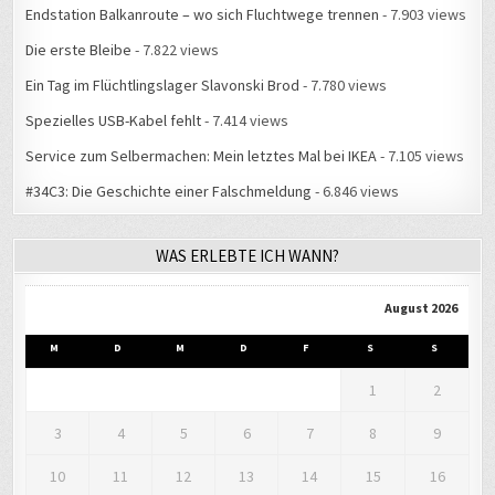
Endstation Balkanroute – wo sich Fluchtwege trennen
- 7.903 views
Die erste Bleibe
- 7.822 views
Ein Tag im Flüchtlingslager Slavonski Brod
- 7.780 views
Spezielles USB-Kabel fehlt
- 7.414 views
Service zum Selbermachen: Mein letztes Mal bei IKEA
- 7.105 views
#34C3: Die Geschichte einer Falschmeldung
- 6.846 views
WAS ERLEBTE ICH WANN?
August 2026
M
D
M
D
F
S
S
1
2
3
4
5
6
7
8
9
10
11
12
13
14
15
16