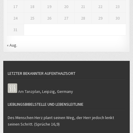
17
18
19
20
21
22
23
24
25
26
27
28
29
30
31
« Aug.
LETZTER BEKANNTER AUFENTHALTSORT
Am Tanzplan
,
Leipzig
,
Germany
LIEBLINGSBIBELSTELLE UND LEBENSLEITLINIE
Des Menschen Herz plant seinen Weg, der Herr jedoch lenkt
seinen Schritt. (Sprüche 16,9)